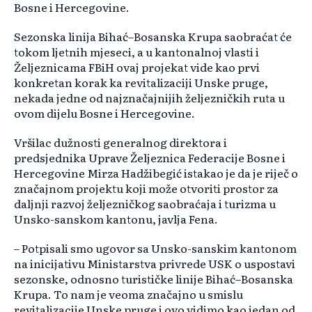
Bosne i Hercegovine.
Sezonska linija Bihać–Bosanska Krupa saobraćat će
tokom ljetnih mjeseci, a u kantonalnoj vlasti i
Željeznicama FBiH ovaj projekat vide kao prvi
konkretan korak ka revitalizaciji Unske pruge,
nekada jedne od najznačajnijih željezničkih ruta u
ovom dijelu Bosne i Hercegovine.
Vršilac dužnosti generalnog direktora i
predsjednika Uprave Željeznica Federacije Bosne i
Hercegovine Mirza Hadžibegić istakao je da je riječ o
značajnom projektu koji može otvoriti prostor za
daljnji razvoj željezničkog saobraćaja i turizma u
Unsko-sanskom kantonu, javlja Fena.
– Potpisali smo ugovor sa Unsko-sanskim kantonom
na inicijativu Ministarstva privrede USK o uspostavi
sezonske, odnosno turističke linije Bihać–Bosanska
Krupa. To nam je veoma značajno u smislu
revitalizacije Unske pruge i ovo vidimo kao jedan od