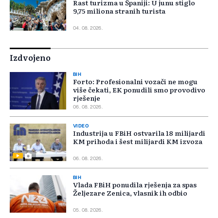
Rast turizma u Španiji: U junu stiglo
9,75 miliona stranih turista
04. 08. 2026.
Izdvojeno
BIH
Forto: Profesionalni vozači ne mogu
više čekati, EK ponudili smo provodivo
rješenje
06. 08. 2026.
VIDEO
Industrija u FBiH ostvarila 18 milijardi
KM prihoda i šest milijardi KM izvoza
06. 08. 2026.
BIH
Vlada FBiH ponudila rješenja za spas
Željezare Zenica, vlasnik ih odbio
05. 08. 2026.