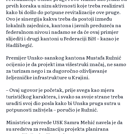
prvih koraka u nizu aktivnosti koje treba realizirati
kako bi došlo do potpune revitalizacije ove pruge.
Ovo je sinergija kakva treba da postoji između
lokalnih zajednica, kantona i javnih preduzeća na
federalnom nivou i nadamo se da će ovaj primjer
slijediti i drugi kantoni u Federaciji BiH – kazao je
Hadžibegić.
Premijer Unsko-sanskog kantona Mustafa Ružnić
ocijenio je da projekt ima višestruki značaj, ne samo
za turizam nego i za dugoročno oživljavanje
željezničke infrastrukture u Krajini.
– Ovaj ugovor je početak, prije svega kao mjera
turističkog karaktera, i svako sa svoje strane treba
uraditi svoj dio posla kako bi Unska pruga sutra u
potpunosti zaživjela – poručio je Ružnić.
Ministrica privrede USK Samra Mehić navela je da
su sredstva za realizaciju projekta planirana