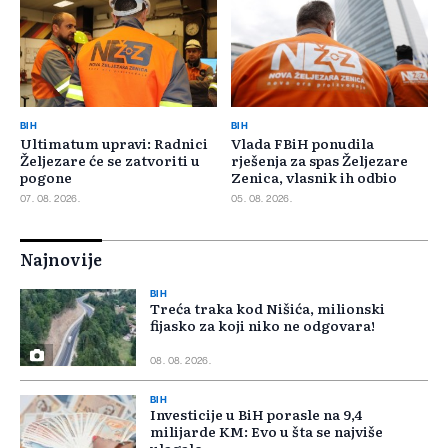
BIH
BIH
Ultimatum upravi: Radnici
Vlada FBiH ponudila
Željezare će se zatvoriti u
rješenja za spas Željezare
pogone
Zenica, vlasnik ih odbio
07. 08. 2026.
05. 08. 2026.
Najnovije
BIH
Treća traka kod Nišića, milionski
fijasko za koji niko ne odgovara!
08. 08. 2026.
BIH
Investicije u BiH porasle na 9,4
milijarde KM: Evo u šta se najviše