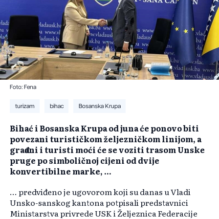
Foto: Fena
turizam
bihac
Bosanska Krupa
Bihać i Bosanska Krupa od juna će ponovo biti
povezani turističkom željezničkom linijom, a
građani i turisti moći će se voziti trasom Unske
pruge po simboličnoj cijeni od dvije
konvertibilne marke, ...
... predviđeno je ugovorom koji su danas u Vladi
Unsko-sanskog kantona potpisali predstavnici
Ministarstva privrede USK i Željeznica Federacije