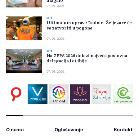
ulagalo
07. 08. 2026.
BIH
Ultimatum upravi: Radnici Željezare će
se zatvoriti u pogone
07. 08. 2026.
BIH
Na ZEPS 2026 dolazi najveća poslovna
delegacija iz Libije
07. 08. 2026.
O nama
Oglašavanje
Kontakt