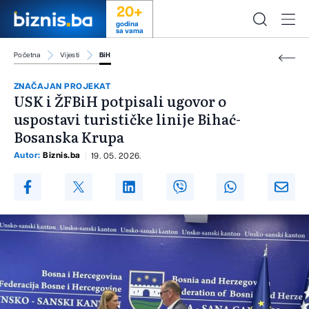
20+
godina
sa vama
Početna
Vijesti
BiH
ZNAČAJAN PROJEKAT
USK i ŽFBiH potpisali ugovor o
uspostavi turističke linije Bihać-
Bosanska Krupa
Autor:
Biznis.ba
19. 05. 2026.