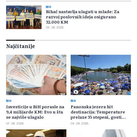
BIH
Bihać nastavlja ulagati u mlade: Za
razvoj poslovnih ideja osigurano
32.000 KM
05. 08. 2026.
Najčitanije
BIH
BIH
Investicije u BiH porasle na
Panonska jezera hit
9,4 milijarde KM: Evo u šta
destinacija: Temperature
se najviše ulagalo
prelaze 35 stepeni, gosti
pristižu iz cijele regije
07. 08. 2026.
04. 08. 2026.