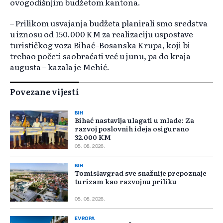
ovogodišnjim budžetom kantona.
– Prilikom usvajanja budžeta planirali smo sredstva
u iznosu od 150.000 KM za realizaciju uspostave
turističkog voza Bihać–Bosanska Krupa, koji bi
trebao početi saobraćati već u junu, pa do kraja
augusta – kazala je Mehić.
Povezane vijesti
BIH
Bihać nastavlja ulagati u mlade: Za
razvoj poslovnih ideja osigurano
32.000 KM
05. 08. 2026.
BIH
Tomislavgrad sve snažnije prepoznaje
turizam kao razvojnu priliku
05. 08. 2026.
EVROPA