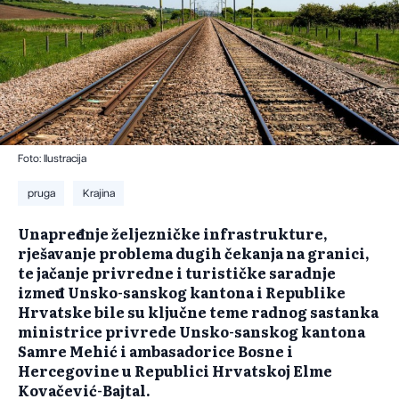
Foto: Ilustracija
pruga
Krajina
Unapređenje željezničke infrastrukture,
rješavanje problema dugih čekanja na granici,
te jačanje privredne i turističke saradnje
između Unsko-sanskog kantona i Republike
Hrvatske bile su ključne teme radnog sastanka
ministrice privrede Unsko-sanskog kantona
Samre Mehić i ambasadorice Bosne i
Hercegovine u Republici Hrvatskoj Elme
Kovačević-Bajtal.