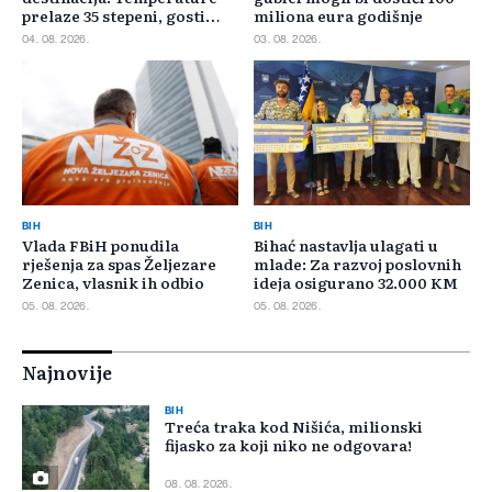
prelaze 35 stepeni, gosti
miliona eura godišnje
pristižu iz cijele regije
04. 08. 2026.
03. 08. 2026.
BIH
BIH
Vlada FBiH ponudila
Bihać nastavlja ulagati u
rješenja za spas Željezare
mlade: Za razvoj poslovnih
Zenica, vlasnik ih odbio
ideja osigurano 32.000 KM
05. 08. 2026.
05. 08. 2026.
Najnovije
BIH
Treća traka kod Nišića, milionski
fijasko za koji niko ne odgovara!
08. 08. 2026.