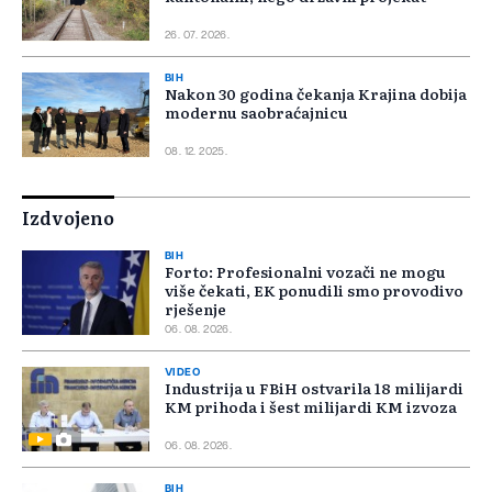
26. 07. 2026.
BIH
Nakon 30 godina čekanja Krajina dobija
modernu saobraćajnicu
08. 12. 2025.
Izdvojeno
BIH
Forto: Profesionalni vozači ne mogu
više čekati, EK ponudili smo provodivo
rješenje
06. 08. 2026.
VIDEO
Industrija u FBiH ostvarila 18 milijardi
KM prihoda i šest milijardi KM izvoza
06. 08. 2026.
BIH