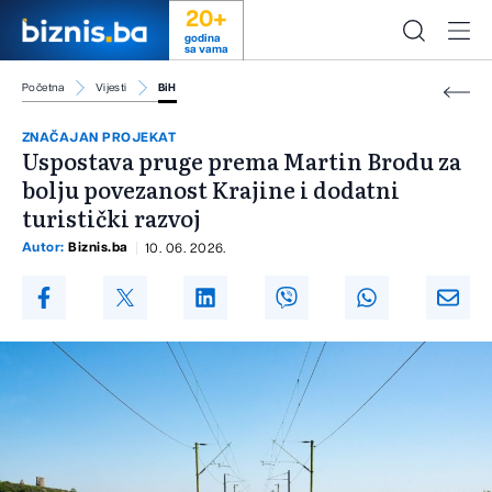
20+
godina
sa vama
Početna
Vijesti
BiH
ZNAČAJAN PROJEKAT
Uspostava pruge prema Martin Brodu za
bolju povezanost Krajine i dodatni
turistički razvoj
Autor:
Biznis.ba
10. 06. 2026.