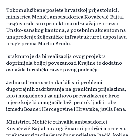
Tokom službene posjete hrvatskoj prijestolnici,
ministrica Mehić i ambasadorica Kovačević-Bajtal
razgovarale su o projektima od značaja za razvoj
Unsko-sanskog kantona, s posebnim akcentom na
unapređenje željezničke infrastrukture i uspostavu
pruge prema Martin Brodu.
Istaknuto je da bi realizacija ovog projekta
doprinijela boljoj povezanosti Krajine te dodatno
osnažila turistički razvoj ovog područja.
Jedna od tema sastanka bili su i problemi
dugotrajnih zadržavanja na graničnim prijelazima,
kao i mogućnosti za njihovo prevazilaženje kroz
mjere koje bi omogućile brži protok ljudi i robe
između Bosne i Hercegovine i Hrvatske, javlja Fena.
Ministrica Mehić je zahvalila ambasadorici
Kovačević-Bajtal na angažmanu i podršci u procesu
prekategorizacije Graničnog prijelaza Izačić, koji se