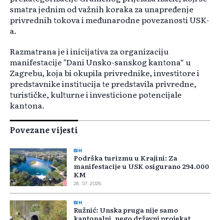
smatra jednim od važnih koraka za unapređenje
privrednih tokova i međunarodne povezanosti USK-
a.
Razmatrana je i inicijativa za organizaciju
manifestacije "Dani Unsko-sanskog kantona“ u
Zagrebu, koja bi okupila privrednike, investitore i
predstavnike institucija te predstavila privredne,
turističke, kulturne i investicione potencijale
kantona.
Povezane vijesti
BIH
Podrška turizmu u Krajini: Za
manifestacije u USK osigurano 294.000
KM
28. 07. 2026.
BIH
Ružnić: Unska pruga nije samo
kantonalni, nego državni projekat