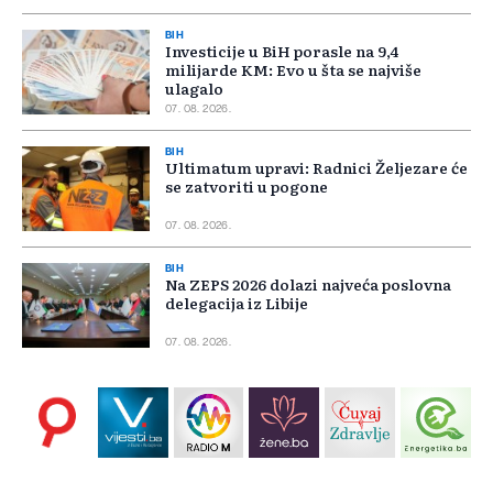
BIH
Investicije u BiH porasle na 9,4
milijarde KM: Evo u šta se najviše
ulagalo
07. 08. 2026.
BIH
Ultimatum upravi: Radnici Željezare će
se zatvoriti u pogone
07. 08. 2026.
BIH
Na ZEPS 2026 dolazi najveća poslovna
delegacija iz Libije
07. 08. 2026.