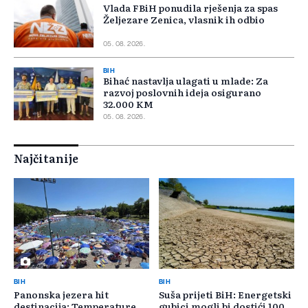
Vlada FBiH ponudila rješenja za spas
Željezare Zenica, vlasnik ih odbio
05. 08. 2026.
BIH
Bihać nastavlja ulagati u mlade: Za
razvoj poslovnih ideja osigurano
32.000 KM
05. 08. 2026.
Najčitanije
BIH
BIH
Panonska jezera hit
Suša prijeti BiH: Energetski
destinacija: Temperature
gubici mogli bi dostići 100