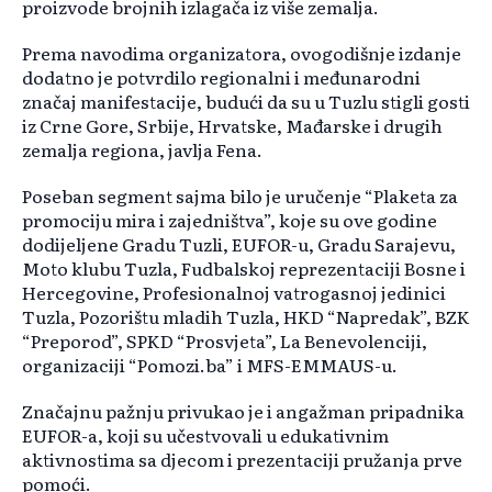
proizvode brojnih izlagača iz više zemalja.
Prema navodima organizatora, ovogodišnje izdanje
dodatno je potvrdilo regionalni i međunarodni
značaj manifestacije, budući da su u Tuzlu stigli gosti
iz Crne Gore, Srbije, Hrvatske, Mađarske i drugih
zemalja regiona, javlja Fena.
Poseban segment sajma bilo je uručenje “Plaketa za
promociju mira i zajedništva”, koje su ove godine
dodijeljene Gradu Tuzli, EUFOR-u, Gradu Sarajevu,
Moto klubu Tuzla, Fudbalskoj reprezentaciji Bosne i
Hercegovine, Profesionalnoj vatrogasnoj jedinici
Tuzla, Pozorištu mladih Tuzla, HKD “Napredak”, BZK
“Preporod”, SPKD “Prosvjeta”, La Benevolenciji,
organizaciji “Pomozi.ba” i MFS-EMMAUS-u.
Značajnu pažnju privukao je i angažman pripadnika
EUFOR-a, koji su učestvovali u edukativnim
aktivnostima sa djecom i prezentaciji pružanja prve
pomoći.