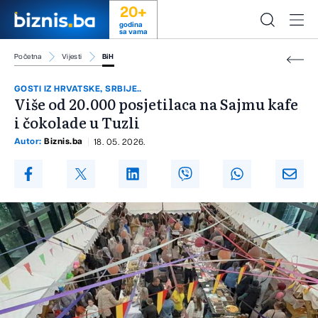
20+
godina
sa vama
Početna
Vijesti
BiH
GOSTI IZ HRVATSKE, SRBIJE..
Više od 20.000 posjetilaca na Sajmu kafe
i čokolade u Tuzli
Autor:
Biznis.ba
18. 05. 2026.