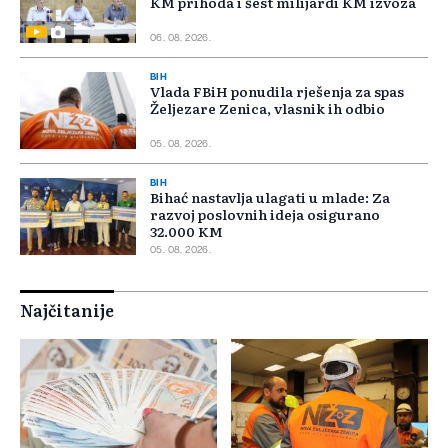
KM prihoda i šest milijardi KM izvoza
06. 08. 2026.
BIH
Vlada FBiH ponudila rješenja za spas
Željezare Zenica, vlasnik ih odbio
05. 08. 2026.
BIH
Bihać nastavlja ulagati u mlade: Za
razvoj poslovnih ideja osigurano
32.000 KM
05. 08. 2026.
Najčitanije