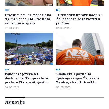
BIH
BIH
Investicije u BiH porasle na
Ultimatum upravi: Radnici
9,4 milijarde KM: Evo u šta
Željezare će se zatvoriti u
se najviše ulagalo
pogone
07. 08. 2026.
07. 08. 2026.
BIH
BIH
Panonska jezera hit
Vlada FBiH ponudila
destinacija: Temperature
rješenja za spas Željezare
prelaze 35 stepeni, gosti
Zenica, vlasnik ih odbio
pristižu iz cijele regije
04. 08. 2026.
05. 08. 2026.
Najnovije