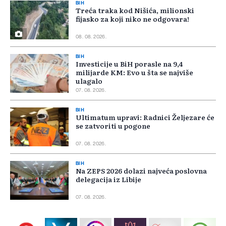
BIH
Treća traka kod Nišića, milionski
fijasko za koji niko ne odgovara!
08. 08. 2026.
BIH
Investicije u BiH porasle na 9,4
milijarde KM: Evo u šta se najviše
ulagalo
07. 08. 2026.
BIH
Ultimatum upravi: Radnici Željezare će
se zatvoriti u pogone
07. 08. 2026.
BIH
Na ZEPS 2026 dolazi najveća poslovna
delegacija iz Libije
07. 08. 2026.