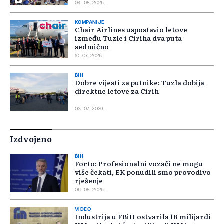
04. 08. 2026.
KOMPANIJE
Chair Airlines uspostavio letove
između Tuzle i Ciriha dva puta
sedmično
10. 07. 2026.
BIH
Dobre vijesti za putnike: Tuzla dobija
direktne letove za Cirih
03. 07. 2026.
Izdvojeno
BIH
Forto: Profesionalni vozači ne mogu
više čekati, EK ponudili smo provodivo
rješenje
06. 08. 2026.
VIDEO
Industrija u FBiH ostvarila 18 milijardi