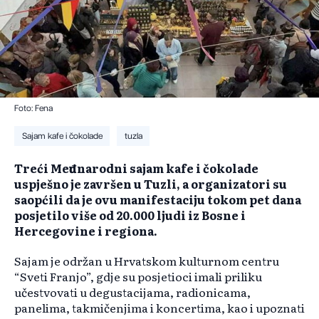
Foto: Fena
Sajam kafe i čokolade
tuzla
Treći Međunarodni sajam kafe i čokolade
uspješno je završen u Tuzli, a organizatori su
saopćili da je ovu manifestaciju tokom pet dana
posjetilo više od 20.000 ljudi iz Bosne i
Hercegovine i regiona.
Sajam je održan u Hrvatskom kulturnom centru
“Sveti Franjo”, gdje su posjetioci imali priliku
učestvovati u degustacijama, radionicama,
panelima, takmičenjima i koncertima, kao i upoznati