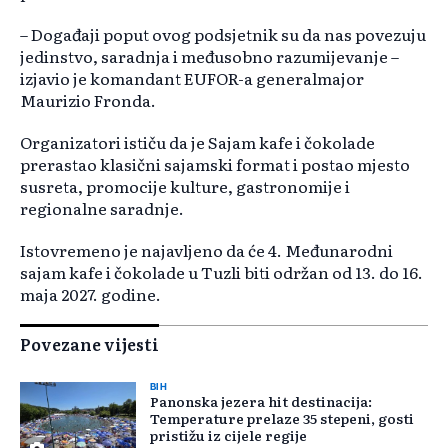
– Događaji poput ovog podsjetnik su da nas povezuju
jedinstvo, saradnja i međusobno razumijevanje –
izjavio je komandant EUFOR-a generalmajor
Maurizio Fronda.
Organizatori ističu da je Sajam kafe i čokolade
prerastao klasični sajamski format i postao mjesto
susreta, promocije kulture, gastronomije i
regionalne saradnje.
Istovremeno je najavljeno da će 4. Međunarodni
sajam kafe i čokolade u Tuzli biti održan od 13. do 16.
maja 2027. godine.
Povezane vijesti
BIH
Panonska jezera hit destinacija:
Temperature prelaze 35 stepeni, gosti
pristižu iz cijele regije