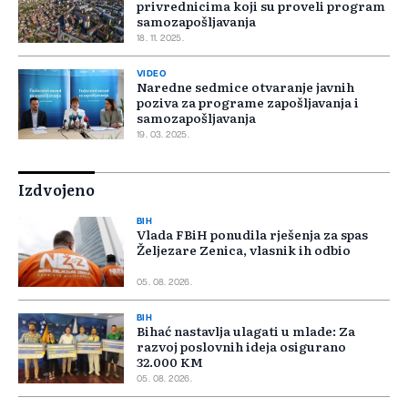
privrednicima koji su proveli program
samozapošljavanja
18. 11. 2025.
VIDEO
Naredne sedmice otvaranje javnih
poziva za programe zapošljavanja i
samozapošljavanja
19. 03. 2025.
Izdvojeno
BIH
Vlada FBiH ponudila rješenja za spas
Željezare Zenica, vlasnik ih odbio
05. 08. 2026.
BIH
Bihać nastavlja ulagati u mlade: Za
razvoj poslovnih ideja osigurano
32.000 KM
05. 08. 2026.