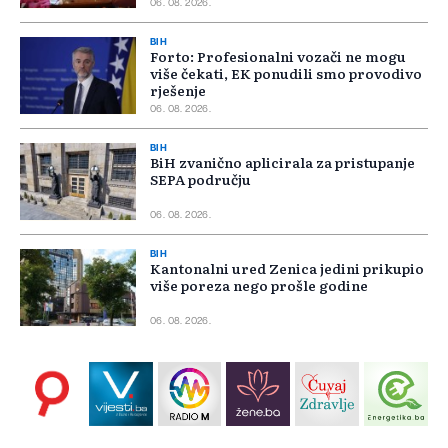
06. 08. 2026.
BIH
Forto: Profesionalni vozači ne mogu
više čekati, EK ponudili smo provodivo
rješenje
06. 08. 2026.
BIH
BiH zvanično aplicirala za pristupanje
SEPA području
06. 08. 2026.
BIH
Kantonalni ured Zenica jedini prikupio
više poreza nego prošle godine
06. 08. 2026.