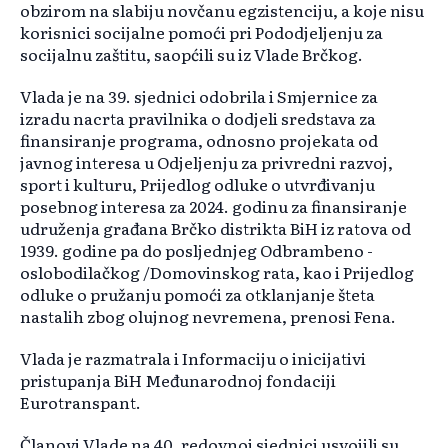
obzirom na slabiju novčanu egzistenciju, a koje nisu
korisnici socijalne pomoći pri Pododjeljenju za
socijalnu zaštitu, saopćili su iz Vlade Brčkog.
Vlada je na 39. sjednici odobrila i Smjernice za
izradu nacrta pravilnika o dodjeli sredstava za
finansiranje programa, odnosno projekata od
javnog interesa u Odjeljenju za privredni razvoj,
sport i kulturu, Prijedlog odluke o utvrđivanju
posebnog interesa za 2024. godinu za finansiranje
udruženja građana Brčko distrikta BiH iz ratova od
1939. godine pa do posljednjeg Odbrambeno -
oslobodilačkog /Domovinskog rata, kao i Prijedlog
odluke o pružanju pomoći za otklanjanje šteta
nastalih zbog olujnog nevremena, prenosi Fena.
Vlada je razmatrala i Informaciju o inicijativi
pristupanja BiH Međunarodnoj fondaciji
Eurotranspant.
Članovi Vlade na 40. redovnoj sjednici usvojili su