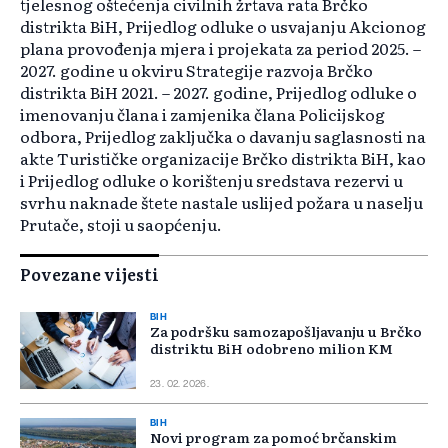
tjelesnog oštećenja civilnih žrtava rata Brčko
distrikta BiH, Prijedlog odluke o usvajanju Akcionog
plana provođenja mjera i projekata za period 2025. –
2027. godine u okviru Strategije razvoja Brčko
distrikta BiH 2021. – 2027. godine, Prijedlog odluke o
imenovanju člana i zamjenika člana Policijskog
odbora, Prijedlog zaključka o davanju saglasnosti na
akte Turističke organizacije Brčko distrikta BiH, kao
i Prijedlog odluke o korištenju sredstava rezervi u
svrhu naknade štete nastale uslijed požara u naselju
Prutače, stoji u saopćenju.
Povezane vijesti
BIH
Za podršku samozapošljavanju u Brčko
distriktu BiH odobreno milion KM
23. 02. 2026.
BIH
Novi program za pomoć brčanskim