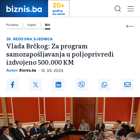
20+
godina
sa vama
Početna
Vijesti
BiH
39. REDOVNA SJEDNICA
Vlada Brčkog: Za program
samozapošljavanja u poljoprivredi
izdvojeno 500.000 KM
Autor:
Biznis.ba
13. 03. 2024.