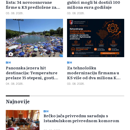
lista: 34 novoosnovane
gubici mogli bi dostići 100
firme u KS predložene za
miliona eura godišnje
400.000 KM poticaja
03. 08. 2026.
03. 08. 2026.
BIH
BIH
Panonska jezera hit
Za tehnološku
destinacija: Temperature
modernizaciju firmama u
prelaze 35 stepeni, gosti
KS više od dva miliona KM,
pristižu iz cijele regije
odbijeno 135 prijava
04. 08. 2026.
03. 08. 2026.
Najnovije
BIH
Brčko jača privrednu saradnju s
Istanbulskom privrednom komorom