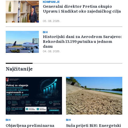
KOMPANIJE
Generalni direktor Pretisa okupio
Upravu i Sindikat oko zajedničkog cilja
05. 08. 2026.
BIH
Historijski dani za Aerodrom Sarajevo:
Rekordnih 13.199 putnika u jednom
danu
04. 08. 2026.
Najčitanije
BIH
BIH
Objavljena preliminarna
Suša prijeti BiH: Energetski