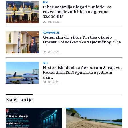
BIH
Bihać nastavlja ulagati u mlade: Za
razvoj poslovnih ideja osigurano
32.000 KM
05. 08. 2026.
KOMPANIJE
Generalni direktor Pretisa okupio
Upravu i Sindikat oko zajedničkog cilja
05. 08. 2026.
BIH
Historijski dani za Aerodrom Sarajevo:
Rekordnih 13.199 putnika u jednom
danu
04. 08. 2026.
Najčitanije