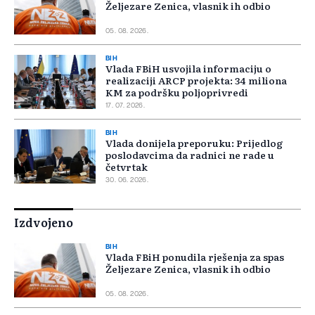
Željezare Zenica, vlasnik ih odbio
05. 08. 2026.
BIH
Vlada FBiH usvojila informaciju o
realizaciji ARCP projekta: 34 miliona
KM za podršku poljoprivredi
17. 07. 2026.
BIH
Vlada donijela preporuku: Prijedlog
poslodavcima da radnici ne rade u
četvrtak
30. 06. 2026.
Izdvojeno
BIH
Vlada FBiH ponudila rješenja za spas
Željezare Zenica, vlasnik ih odbio
05. 08. 2026.