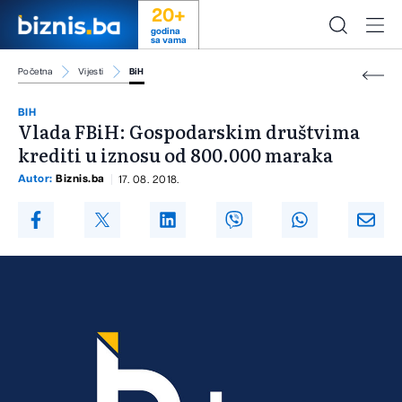
20+
godina
sa vama
Početna
Vijesti
BiH
BIH
Vlada FBiH: Gospodarskim društvima
krediti u iznosu od 800.000 maraka
Autor:
Biznis.ba
17. 08. 2018.