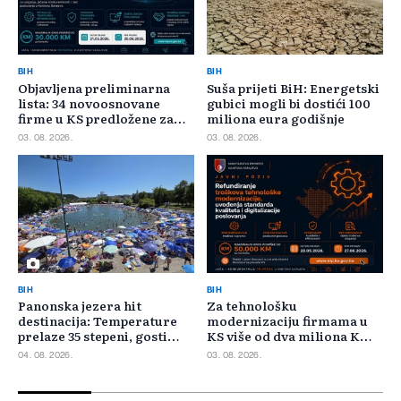
BIH
BIH
Objavljena preliminarna
Suša prijeti BiH: Energetski
lista: 34 novoosnovane
gubici mogli bi dostići 100
firme u KS predložene za
miliona eura godišnje
400.000 KM poticaja
03. 08. 2026.
03. 08. 2026.
BIH
BIH
Panonska jezera hit
Za tehnološku
destinacija: Temperature
modernizaciju firmama u
prelaze 35 stepeni, gosti
KS više od dva miliona KM,
pristižu iz cijele regije
odbijeno 135 prijava
04. 08. 2026.
03. 08. 2026.