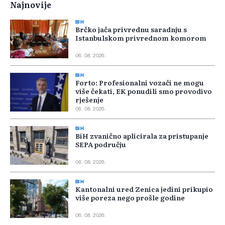
Najnovije
BIH
Brčko jača privrednu saradnju s
Istanbulskom privrednom komorom
06. 08. 2026.
BIH
Forto: Profesionalni vozači ne mogu
više čekati, EK ponudili smo provodivo
rješenje
06. 08. 2026.
BIH
BiH zvanično aplicirala za pristupanje
SEPA području
06. 08. 2026.
BIH
Kantonalni ured Zenica jedini prikupio
više poreza nego prošle godine
06. 08. 2026.