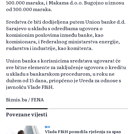
500.000 maraka, i Makama d.o.o. Bugojno u iznosu
od 300.000 maraka.
Sredstva će biti dodijeljena putem Union banke d.d.
Sarajevo u skladu s odredbama ugovora o
komisionim poslovima između banke, kao
komisionara, i Federalnog ministarstva energije,
rudarstva i industrije, kao komitenta.
Union banka s korisnicima sredstava ugovarat će
sve bitne elemente za zaključenje ugovora o kreditu
u skladu s bankarskom procedurom, u roku ne
dužem od 15 dana, priopćeno je Ureda za odnose s
javnošću Vlade FBiH.
Biznis.ba / FENA
Povezane vijesti
BIH
Vlada FBiH ponudila rješenja za spas