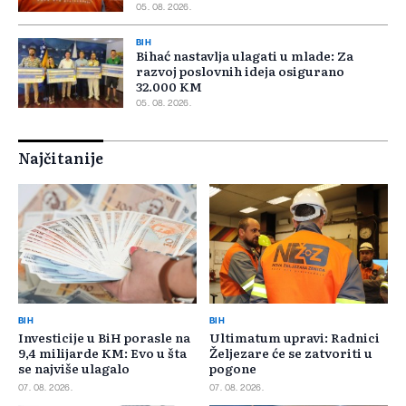
05. 08. 2026.
BIH
Bihać nastavlja ulagati u mlade: Za
razvoj poslovnih ideja osigurano
32.000 KM
05. 08. 2026.
Najčitanije
BIH
BIH
Investicije u BiH porasle na
Ultimatum upravi: Radnici
9,4 milijarde KM: Evo u šta
Željezare će se zatvoriti u
se najviše ulagalo
pogone
07. 08. 2026.
07. 08. 2026.