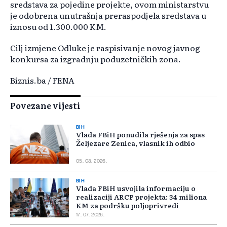
sredstava za pojedine projekte, ovom ministarstvu
je odobrena unutrašnja preraspodjela sredstava u
iznosu od 1.300.000 KM.
Cilj izmjene Odluke je raspisivanje novog javnog
konkursa za izgradnju poduzetničkih zona.
Biznis.ba / FENA
Povezane vijesti
BIH
Vlada FBiH ponudila rješenja za spas
Željezare Zenica, vlasnik ih odbio
05. 08. 2026.
BIH
Vlada FBiH usvojila informaciju o
realizaciji ARCP projekta: 34 miliona
KM za podršku poljoprivredi
17. 07. 2026.