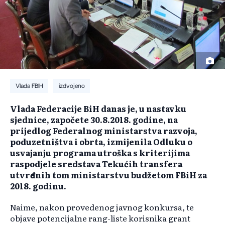
Vlada FBIH
izdvojeno
Vlada Federacije BiH danas je, u nastavku
sjednice, započete 30.8.2018. godine, na
prijedlog Federalnog ministarstva razvoja,
poduzetništva i obrta, izmijenila Odluku o
usvajanju programa utroška s kriterijima
raspodjele sredstava Tekućih transfera
utvrđenih tom ministarstvu budžetom FBiH za
2018. godinu.
Naime, nakon provedenog javnog konkursa, te
objave potencijalne rang-liste korisnika grant