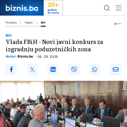
20+
godina
sa vama
Početna
Vijesti
BiH
BIH
Vlada FBiH - Novi javni konkurs za
izgradnju poduzetničkih zona
Autor:
Biznis.ba
06. 09. 2018.