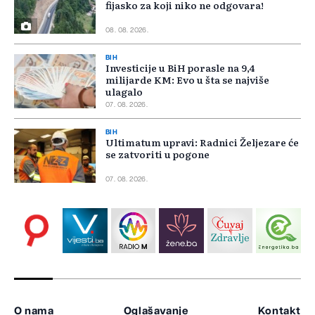
fijasko za koji niko ne odgovara!
08. 08. 2026.
BIH
Investicije u BiH porasle na 9,4
milijarde KM: Evo u šta se najviše
ulagalo
07. 08. 2026.
BIH
Ultimatum upravi: Radnici Željezare će
se zatvoriti u pogone
07. 08. 2026.
O nama
Oglašavanje
Kontakt