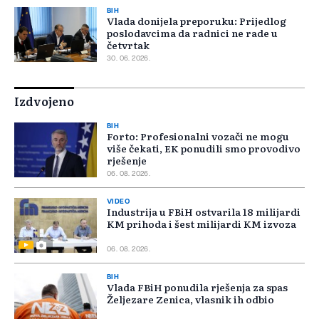
BIH
Vlada donijela preporuku: Prijedlog
poslodavcima da radnici ne rade u
četvrtak
30. 06. 2026.
Izdvojeno
BIH
Forto: Profesionalni vozači ne mogu
više čekati, EK ponudili smo provodivo
rješenje
06. 08. 2026.
VIDEO
Industrija u FBiH ostvarila 18 milijardi
KM prihoda i šest milijardi KM izvoza
06. 08. 2026.
BIH
Vlada FBiH ponudila rješenja za spas
Željezare Zenica, vlasnik ih odbio