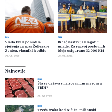
BIH
BIH
Vlada FBiH ponudila
Bihać nastavlja ulagati u
rješenja za spas Željezare
mlade: Za razvoj poslovnih
Zenica, vlasnik ih odbio
ideja osigurano 32.000 KM
05. 08. 2026.
05. 08. 2026.
Najnovije
BIH
Šta se dešava s neispravnim mesom u
FBiH?
09. 08. 2026.
BIH
Treća traka kod Nišića, milionski