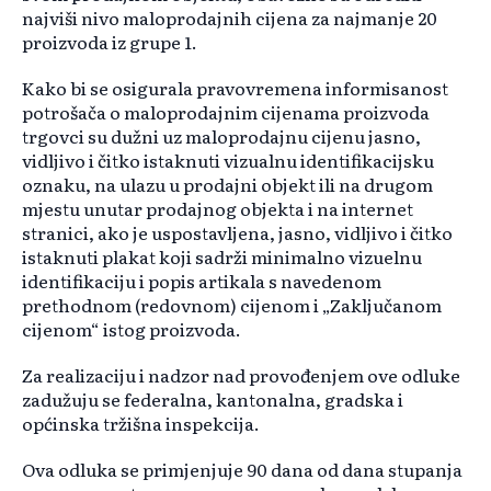
najviši nivo maloprodajnih cijena za najmanje 20
proizvoda iz grupe 1.
Kako bi se osigurala pravovremena informisanost
potrošača o maloprodajnim cijenama proizvoda
trgovci su dužni uz maloprodajnu cijenu jasno,
vidljivo i čitko istaknuti vizualnu identifikacijsku
oznaku, na ulazu u prodajni objekt ili na drugom
mjestu unutar prodajnog objekta i na internet
stranici, ako je uspostavljena, jasno, vidljivo i čitko
istaknuti plakat koji sadrži minimalno vizuelnu
identifikaciju i popis artikala s navedenom
prethodnom (redovnom) cijenom i „Zaključanom
cijenom“ istog proizvoda.
Za realizaciju i nadzor nad provođenjem ove odluke
zadužuju se federalna, kantonalna, gradska i
općinska tržišna inspekcija.
Ova odluka se primjenjuje 90 dana od dana stupanja