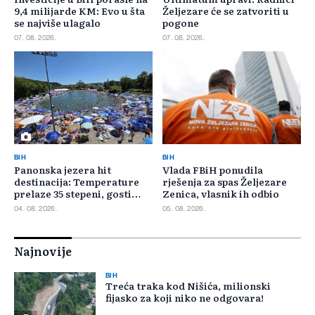
9,4 milijarde KM: Evo u šta
Željezare će se zatvoriti u
se najviše ulagalo
pogone
07. 08. 2026.
07. 08. 2026.
BIH
BIH
Panonska jezera hit
Vlada FBiH ponudila
destinacija: Temperature
rješenja za spas Željezare
prelaze 35 stepeni, gosti
Zenica, vlasnik ih odbio
pristižu iz cijele regije
04. 08. 2026.
05. 08. 2026.
Najnovije
BIH
Treća traka kod Nišića, milionski
fijasko za koji niko ne odgovara!