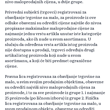
nivo maloprodajnih cijena, u dvije grupe.
Privredni subjekti (trgovci) registrovani za
obavljanje trgovine na malo, za proizvode iz ove
odluke obavezni su odrediti cijene najviše do nivoa
propisane maksimalne maloprodajne cijene za
najmanje jednu vrstu artikla unutar iste kategorije
proizvoda, ako ih nude u svom asortimanu. U
slučaju da određena vrsta artikla istog proizvoda
nije dostupna u prodaji, trgovci određuju drugi
artikal istog proizvoda koji nude u svom
asortimanu, a koji će biti predmet ograničene
cijene.
Pravna lica registrovana za obavljanje trgovine na
malo, u svim svojim prodajnim objektima, obavezne
su odrediti najviši nivo maloprodajnih cijena za
proizvode, i to za sve proizvode iz grupe 1. i najmanje
25 proizvoda (po ličnom izboru) iz grupe 2. Fizička
lica registrovana za obavljanje trgovine na malo, u
svom prodajnom objektu, obavezne su odrediti