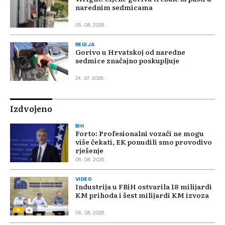
narednim sedmicama
05. 08. 2026.
REGIJA
Gorivo u Hrvatskoj od naredne
sedmice značajno poskupljuje
24. 07. 2026.
Izdvojeno
BIH
Forto: Profesionalni vozači ne mogu
više čekati, EK ponudili smo provodivo
rješenje
06. 08. 2026.
VIDEO
Industrija u FBiH ostvarila 18 milijardi
KM prihoda i šest milijardi KM izvoza
06. 08. 2026.