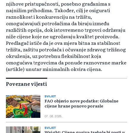
njihove pristupačnosti, posebno građanima s
najnižim prihodima. Također, cilj je osigurati
raznolikost i konkurenciju na tržištu,
omogućavajući potrošačima da biraju između
različitih opcija, dok istovremeno trgovci održavaju
niže cijene koje ne ugrožavaju kvalitet proizvoda.
Predlagač ističe da je ova mjera bitna za stabilnost
tržišta, zaštitu potrošača i očuvanje zdravog tržišnog
okruženja, uz potrebnu fleksibilnost koja
omogućava trgovcima da ponude raznovrsne marke
(artikle) unutar minimalnih okvira cijena.
Povezane vijesti
SVIJET
FAO objavio nove podatke: Globalne
cijene hrane ponovo porasle
07. 08. 2026.
SVIJET
Wright: Cijene goriva trebale bi pasti u