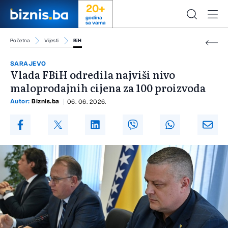
20+
godina
sa vama
Početna
Vijesti
BiH
SARAJEVO
Vlada FBiH odredila najviši nivo
maloprodajnih cijena za 100 proizvoda
Autor:
Biznis.ba
06. 06. 2026.