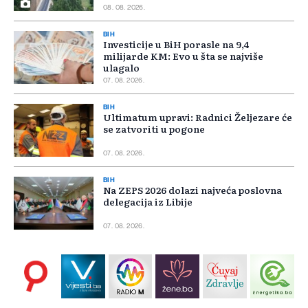
08. 08. 2026.
BIH
Investicije u BiH porasle na 9,4
milijarde KM: Evo u šta se najviše
ulagalo
07. 08. 2026.
BIH
Ultimatum upravi: Radnici Željezare će
se zatvoriti u pogone
07. 08. 2026.
BIH
Na ZEPS 2026 dolazi najveća poslovna
delegacija iz Libije
07. 08. 2026.