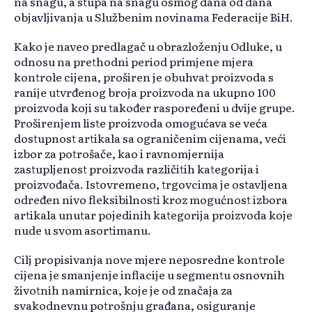
na snagu, a stupa na snagu osmog dana od dana
objavljivanja u Službenim novinama Federacije BiH.
Kako je naveo predlagač u obrazloženju Odluke, u
odnosu na prethodni period primjene mjera
kontrole cijena, proširen je obuhvat proizvoda s
ranije utvrđenog broja proizvoda na ukupno 100
proizvoda koji su također raspoređeni u dvije grupe.
Proširenjem liste proizvoda omogućava se veća
dostupnost artikala sa ograničenim cijenama, veći
izbor za potrošače, kao i ravnomjernija
zastupljenost proizvoda različitih kategorija i
proizvođača. Istovremeno, trgovcima je ostavljena
određen nivo fleksibilnosti kroz mogućnost izbora
artikala unutar pojedinih kategorija proizvoda koje
nude u svom asortimanu.
Cilj propisivanja nove mjere neposredne kontrole
cijena je smanjenje inflacije u segmentu osnovnih
životnih namirnica, koje je od značaja za
svakodnevnu potrošnju građana, osiguranje