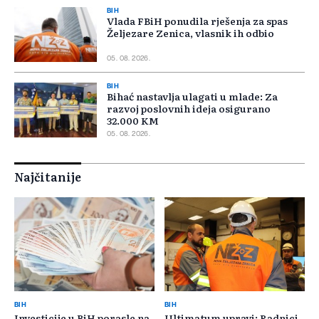
BIH
Vlada FBiH ponudila rješenja za spas
Željezare Zenica, vlasnik ih odbio
05. 08. 2026.
BIH
Bihać nastavlja ulagati u mlade: Za
razvoj poslovnih ideja osigurano
32.000 KM
05. 08. 2026.
Najčitanije
BIH
BIH
Investicije u BiH porasle na
Ultimatum upravi: Radnici