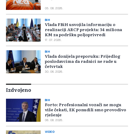
05. 08. 2026.
BIH
Vlada FBiH usvojila informaciju o
realizaciji ARCP projekta: 34 miliona
KM za podršku poljoprivredi
17. 07. 2026.
BIH
Vlada donijela preporuku: Prijedlog
poslodavcima da radnici ne rade u
četvrtak
30. 06. 2026.
Izdvojeno
BIH
Forto: Profesionalni vozači ne mogu
više čekati, EK ponudili smo provodivo
rješenje
06. 08. 2026.
VIDEO