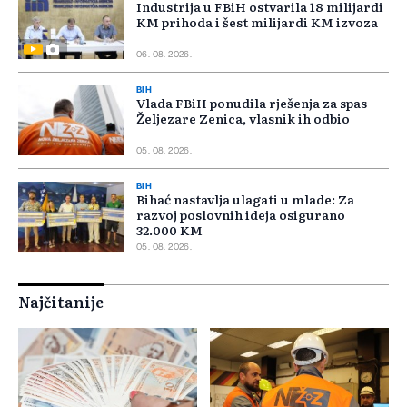
Industrija u FBiH ostvarila 18 milijardi
KM prihoda i šest milijardi KM izvoza
06. 08. 2026.
BIH
Vlada FBiH ponudila rješenja za spas
Željezare Zenica, vlasnik ih odbio
05. 08. 2026.
BIH
Bihać nastavlja ulagati u mlade: Za
razvoj poslovnih ideja osigurano
32.000 KM
05. 08. 2026.
Najčitanije