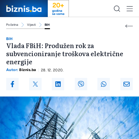
20+
godina
sa vama
Početna
Vijesti
BiH
BIH
Vlada FBiH: Produžen rok za
subvencioniranje troškova električne
energije
Autor:
Biznis.ba
28. 12. 2020.