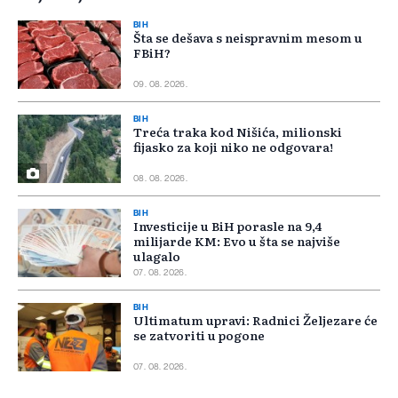
BIH
Šta se dešava s neispravnim mesom u
FBiH?
09. 08. 2026.
BIH
Treća traka kod Nišića, milionski
fijasko za koji niko ne odgovara!
08. 08. 2026.
BIH
Investicije u BiH porasle na 9,4
milijarde KM: Evo u šta se najviše
ulagalo
07. 08. 2026.
BIH
Ultimatum upravi: Radnici Željezare će
se zatvoriti u pogone
07. 08. 2026.