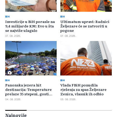
BIH
BIH
Investicije u BiH porasle na
Ultimatum upravi: Radnici
9,4 milijarde KM: Evo u šta
Željezare će se zatvoriti u
se najviše ulagalo
pogone
07. 08. 2026.
07. 08. 2026.
BIH
BIH
Panonska jezera hit
Vlada FBiH ponudila
destinacija: Temperature
rješenja za spas Željezare
prelaze 35 stepeni, gosti
Zenica, vlasnik ih odbio
pristižu iz cijele regije
04. 08. 2026.
05. 08. 2026.
Najnovije