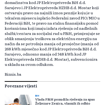
domaćinstva kod JP Elektroprivreda BiH d.d.
Sarajevo i JP Elektroprivreda HZHB d.d. Mostar koji
ostvaruju pravo na najniži iznos penzije koju je u
tekućem mjesecu isplatio Federalni zavod PIO/MIO u
Federaciji BiH, te pravo na stalnu finansijsku pomoć
korisnicima koji imaju izdata rješenja od nadležnih
službi/centara za socijalni rad u FBiH, primjenjuje se
oblik smanjenja troškova za električnu energiju na
način da se potrošnja manja od prosječne (manja od
268 kWh mjesečno kod JP Elektroprivreda BiH d.d.
Sarajevo, odnosno manja od 348 kWh kod JP
Elektroprivreda HZHB d.d. Mostar), subvencionira
u skladu sa ovom odlukom.
Biznis.ba
Povezane vijesti
BIH
Vlada FBiH ponudila rješenja za spas
Željezare Zenica, vlasnik ih odbio