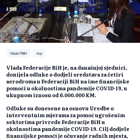
Vlada FBIH
top
Vlada Federacije BiH je, na današnjoj sjednici,
donijela odluke o dodjeli sredstava za četiri
aerodroma u Federaciji BiH na ime financijske
pomoći u okolnostima pandemije COVID-19, u
ukupnom iznosu od 6.000.000 KM.
Odluke su donesene na osnovu Uredbe o
interventnim mjerama za pomoć ugroženim
sektorima privrede Federacije BiH u
okolnostima pandemije COVID-19. Cilj dodjele
finansijske pomoći je očuvanje radnih mjesta,