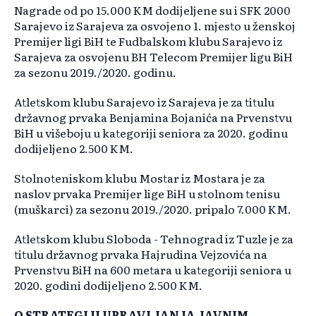
Nagrade od po 15.000 KM dodijeljene su i SFK 2000
Sarajevo iz Sarajeva za osvojeno 1. mjesto u ženskoj
Premijer ligi BiH te Fudbalskom klubu Sarajevo iz
Sarajeva za osvojenu BH Telecom Premijer ligu BiH
za sezonu 2019./2020. godinu.
Atletskom klubu Sarajevo iz Sarajeva je za titulu
državnog prvaka Benjamina Bojanića na Prvenstvu
BiH u višeboju u kategoriji seniora za 2020. godinu
dodijeljeno 2.500 KM.
Stolnoteniskom klubu Mostar iz Mostara je za
naslov prvaka Premijer lige BiH u stolnom tenisu
(muškarci) za sezonu 2019./2020. pripalo 7.000 KM.
Atletskom klubu Sloboda - Tehnograd iz Tuzle je za
titulu državnog prvaka Hajrudina Vejzovića na
Prvenstvu BiH na 600 metara u kategoriji seniora u
2020. godini dodijeljeno 2.500 KM.
O STRATEGIJI UPRAVLJANJA JAVNIM