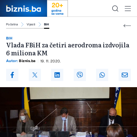
20+
godina
sa vama
Početna
Vijesti
BiH
BIH
Vlada FBiH za četiri aerodroma izdvojila
6 miliona KM
Autor:
Biznis.ba
19. 11. 2020.