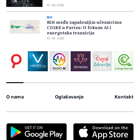
10. 08. 2026.
BIH
BiH među zapaženijim učesnicima
CIGRE u Parizu: U fokusu AI i
energetska tranzicija
10. 08. 2026.
O nama
Oglašavanje
Kontakt