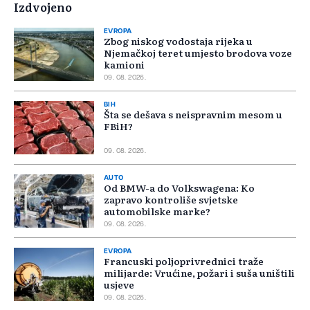
Izdvojeno
EVROPA
Zbog niskog vodostaja rijeka u
Njemačkoj teret umjesto brodova voze
kamioni
09. 08. 2026.
BIH
Šta se dešava s neispravnim mesom u
FBiH?
09. 08. 2026.
AUTO
Od BMW-a do Volkswagena: Ko
zapravo kontroliše svjetske
automobilske marke?
09. 08. 2026.
EVROPA
Francuski poljoprivrednici traže
milijarde: Vrućine, požari i suša uništili
usjeve
09. 08. 2026.