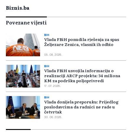
Biznis.ba
Povezane vijesti
BIH
Vlada FBiH ponudila rješenja za spas
Željezare Zenica, vlasnik ih odbio
05. 08. 2026.
BIH
Vlada FBiH usvojila informaciju o
realizaciji ARCP projekta: 34 miliona
KM za podršku poljoprivredi
17. 07. 2026.
BIH
Vlada donijela preporuku: Prijedlog
poslodavcima da radnici ne rade u
četvrtak
30. 06. 2026.