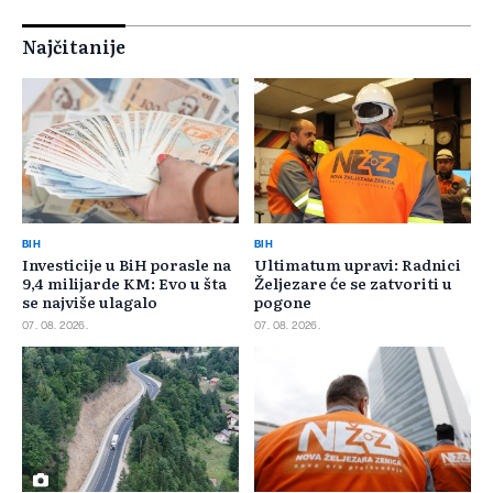
Najčitanije
BIH
BIH
Investicije u BiH porasle na
Ultimatum upravi: Radnici
9,4 milijarde KM: Evo u šta
Željezare će se zatvoriti u
se najviše ulagalo
pogone
07. 08. 2026.
07. 08. 2026.