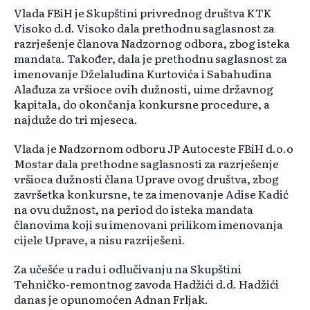
Vlada FBiH je Skupštini privrednog društva KTK
Visoko d.d. Visoko dala prethodnu saglasnost za
razrješenje članova Nadzornog odbora, zbog isteka
mandata. Također, dala je prethodnu saglasnost za
imenovanje Dželaludina Kurtovića i Sabahudina
Alađuza za vršioce ovih dužnosti, uime državnog
kapitala, do okončanja konkursne procedure, a
najduže do tri mjeseca.
Vlada je Nadzornom odboru JP Autoceste FBiH d.o.o
Mostar dala prethodne saglasnosti za razrješenje
vršioca dužnosti člana Uprave ovog društva, zbog
završetka konkursne, te za imenovanje Adise Kadić
na ovu dužnost, na period do isteka mandata
članovima koji su imenovani prilikom imenovanja
cijele Uprave, a nisu razriješeni.
Za učešće u radu i odlučivanju na Skupštini
Tehničko-remontnog zavoda Hadžići d.d. Hadžići
danas je opunomoćen Adnan Frljak.