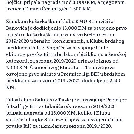
Bojčiću pripala nagrada u od 3.000 KM, a njegovom
treneru Elmiru Ćerimagiću 1.500 KM.
Ženskom košarkaškom klubu RMU Banovići iz
Banovića je dodijeljenio 15.000 KM za osvojeno prvo
mjesto u košarkaškom prvenstvu BiH za sezonu
2019/2020 u ženskoj konkurenciji, a Klubu brdskog
biciklizma Puls iz Vogošće za osvajanje titule
ekipnog prvaka BiH u brdskom biciklizmu u ženskoj
kategoriji za sezonu 2019/2020 pripao je iznos od
7.000 KM. Članici ovog kluba Lejli Tanović je za
osvojeno prvo mjesto u Premijer ligi BiH u brdskom
biciklizmu za sezonu 2019./2020. dodijeljeno 2.500
KM.
Futsal clubu Salines iz Tuzle je za osvajanje Premijer
futsal lige BiH za takmičarsku sezonu 2019/2020
pripala nagrada od 15.000 KM, koliko i Klubu
sjedeće odbojke Spid iz Sarajeva za osvojenu titulu
prvaka BiH za takmičarsku sezonu 2019./2020.