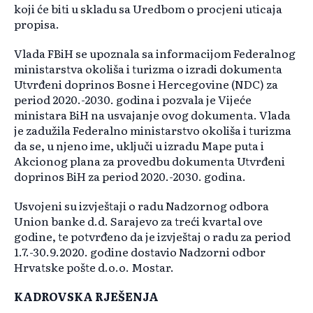
koji će biti u skladu sa Uredbom o procjeni uticaja
propisa.
Vlada FBiH se upoznala sa informacijom Federalnog
ministarstva okoliša i turizma o izradi dokumenta
Utvrđeni doprinos Bosne i Hercegovine (NDC) za
period 2020.-2030. godina i pozvala je Vijeće
ministara BiH na usvajanje ovog dokumenta. Vlada
je zadužila Federalno ministarstvo okoliša i turizma
da se, u njeno ime, uključi u izradu Mape puta i
Akcionog plana za provedbu dokumenta Utvrđeni
doprinos BiH za period 2020.-2030. godina.
Usvojeni su izvještaji o radu Nadzornog odbora
Union banke d.d. Sarajevo za treći kvartal ove
godine, te potvrđeno da je izvještaj o radu za period
1.7.-30.9.2020. godine dostavio Nadzorni odbor
Hrvatske pošte d.o.o. Mostar.
KADROVSKA RJEŠENJA