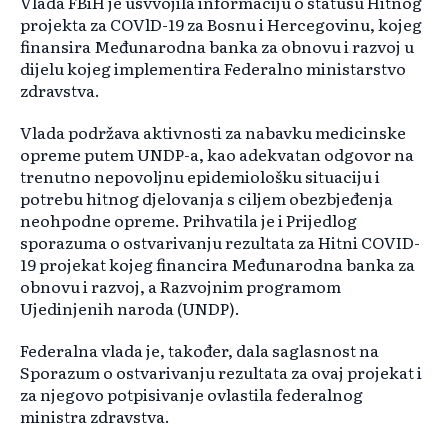
Vlada FBiH je usvvojila informaciju o statusu Hitnog
projekta za COVlD-19 za Bosnu i Hercegovinu, kojeg
finansira Međunarodna banka za obnovu i razvoj u
dijelu kojeg implementira Federalno ministarstvo
zdravstva.
Vlada podržava aktivnosti za nabavku medicinske
opreme putem UNDP-a, kao adekvatan odgovor na
trenutno nepovoljnu epidemiološku situaciju i
potrebu hitnog djelovanja s ciljem obezbjeđenja
neohpodne opreme. Prihvatila je i Prijedlog
sporazuma o ostvarivanju rezultata za Hitni COVID-
19 projekat kojeg financira Međunarodna banka za
obnovu i razvoj, a Razvojnim programom
Ujedinjenih naroda (UNDP).
Federalna vlada je, također, dala saglasnost na
Sporazum o ostvarivanju rezultata za ovaj projekat i
za njegovo potpisivanje ovlastila federalnog
ministra zdravstva.