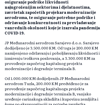
osiguranje podrške likvidnosti
najugroženijim sektorima i djelatnostima,
završetak započetih projekara modernizacije
aerodroma, te osiguranje potrebne podrške i
održavanje konkurentnosti za prevladavanje
vanrednih okolnosti koje je izazvala pandemija
COVID-19.
JP Međunarodni aerodrom Sarajevo d.o.o. Sarajevo
dodijeljeno je 3.500.000 KM. Od toga je 200.000 KM
namijenjeno održavanju i poboljšavanju likvidnosti i
izmirenju troškova poslovanja, a 3.300.000 KM za
provođenje započetog kapitalnog projekta
modernizacije i dogradnje terminala B.
Od 1.000.000 KM dodijeljenih JP Međunarodni
aerodrom Tuzla, 200.000 KM predviđeno je za
provođenje započetog kapitalnoga projekta
modernizacije i dogradnje terminala B, vanjsko
uređenje carinskoga skladišta i kupovinu zemljišta i
šume po eksproprijaciji za potrebe završetka