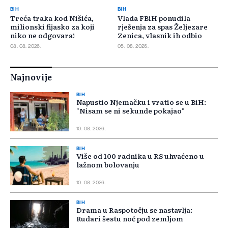
BIH
BIH
Treća traka kod Nišića,
Vlada FBiH ponudila
milionski fijasko za koji
rješenja za spas Željezare
niko ne odgovara!
Zenica, vlasnik ih odbio
08. 08. 2026.
05. 08. 2026.
Najnovije
BIH
Napustio Njemačku i vratio se u BiH:
"Nisam se ni sekunde pokajao"
10. 08. 2026.
BIH
Više od 100 radnika u RS uhvaćeno u
lažnom bolovanju
10. 08. 2026.
BIH
Drama u Raspotočju se nastavlja:
Rudari šestu noć pod zemljom