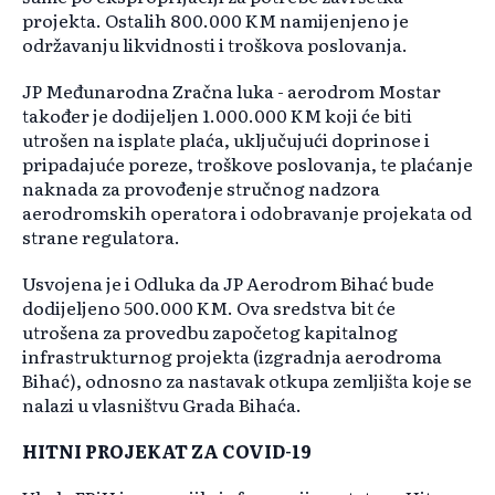
projekta. Ostalih 800.000 KM namijenjeno je
održavanju likvidnosti i troškova poslovanja.
JP Međunarodna Zračna luka - aerodrom Mostar
također je dodijeljen 1.000.000 KM koji će biti
utrošen na isplate plaća, uključujući doprinose i
pripadajuće poreze, troškove poslovanja, te plaćanje
naknada za provođenje stručnog nadzora
aerodromskih operatora i odobravanje projekata od
strane regulatora.
Usvojena je i Odluka da JP Aerodrom Bihać bude
dodijeljeno 500.000 KM. Ova sredstva bit će
utrošena za provedbu započetog kapitalnog
infrastrukturnog projekta (izgradnja aerodroma
Bihać), odnosno za nastavak otkupa zemljišta koje se
nalazi u vlasništvu Grada Bihaća.
HITNI PROJEKAT ZA COVID-19