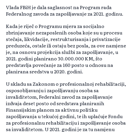
Vlada FBiH je dala saglasnost na Program rada
Federalnog zavoda za zapošljavanje za 2021. godinu.
Kada je riječ o Programu mjera za socijalno
zbrinjavanje nezaposlenih osoba koje su u procesu
stečaja, likvidacije, restrukturisanja i privatizacije
preduzeća, ostale ili ostaju bez posla, za ove namjene
je, na osnovu projekcija službi za zapošljavanje, u
2021. godini planirano 30.000.000 KM, što
predstavlja povećanje za 160 posto u odnosu na
planirana sredstva u 2020. godini.
U skladu sa Zakonom o profesionalnoj rehabilitaciji,
osposobljavanju i zapošljavanju osoba sa
invaliditetom, Federalni zavod za zapošljavanje
izdvaja deset posto od sredstava planiranih
Finansijskim planom za aktivnu politiku
zapošljavanja u tekućoj godini, te ih uplaćuje Fondu
za profesionalnu rehabilitaciju i zapošljavanje osoba
sa invaliditetom. U 2021. godini je za tu namjenu