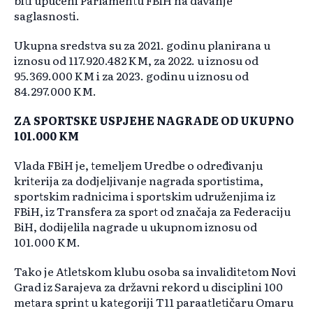
biti upućeni Parlamentu FBiH na davanje
saglasnosti.
Ukupna sredstva su za 2021. godinu planirana u
iznosu od 117.920.482 KM, za 2022. u iznosu od
95.369.000 KM i za 2023. godinu u iznosu od
84.297.000 KM.
ZA SPORTSKE USPJEHE NAGRADE OD UKUPNO
101.000 KM
Vlada FBiH je, temeljem Uredbe o određivanju
kriterija za dodjeljivanje nagrada sportistima,
sportskim radnicima i sportskim udruženjima iz
FBiH, iz Transfera za sport od značaja za Federaciju
BiH, dodijelila nagrade u ukupnom iznosu od
101.000 KM.
Tako je Atletskom klubu osoba sa invaliditetom Novi
Grad iz Sarajeva za državni rekord u disciplini 100
metara sprint u kategoriji T11 paraatletičaru Omaru