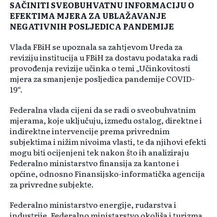
SAČINITI SVEOBUHVATNU INFORMACIJU O
EFEKTIMA MJERA ZA UBLAŽAVANJE
NEGATIVNIH POSLJEDICA PANDEMIJE
Vlada FBiH se upoznala sa zahtjevom Ureda za
reviziju institucija u FBiH za dostavu podataka radi
provođenja revizije učinka o temi „Učinkovitosti
mjera za smanjenje posljedica pandemije COVID-
19“.
Federalna vlada cijeni da se radi o sveobuhvatnim
mjerama, koje uključuju, između ostalog, direktne i
indirektne intervencije prema privrednim
subjektima i nižim nivoima vlasti, te da njihovi efekti
mogu biti ocijenjeni tek nakon što ih analiziraju
Federalno ministarstvo finansija za kantone i
općine, odnosno Finansijsko-informatička agencija
za privredne subjekte.
Federalno ministarstvo energije, rudarstva i
industrije, Federalno ministarstvo okoliša i turizma,