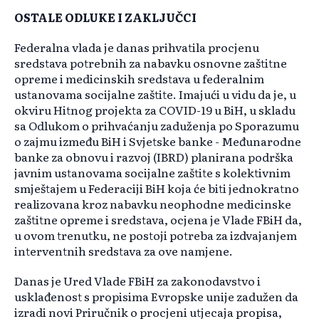
OSTALE ODLUKE I ZAKLJUČCI
Federalna vlada je danas prihvatila procjenu
sredstava potrebnih za nabavku osnovne zaštitne
opreme i medicinskih sredstava u federalnim
ustanovama socijalne zaštite. Imajući u vidu da je, u
okviru Hitnog projekta za COVID-19 u BiH, u skladu
sa Odlukom o prihvaćanju zaduženja po Sporazumu
o zajmu između BiH i Svjetske banke - Međunarodne
banke za obnovu i razvoj (IBRD) planirana podrška
javnim ustanovama socijalne zaštite s kolektivnim
smještajem u Federaciji BiH koja će biti jednokratno
realizovana kroz nabavku neophodne medicinske
zaštitne opreme i sredstava, ocjena je Vlade FBiH da,
u ovom trenutku, ne postoji potreba za izdvajanjem
interventnih sredstava za ove namjene.
Danas je Ured Vlade FBiH za zakonodavstvo i
usklađenost s propisima Evropske unije zadužen da
izradi novi Priručnik o procjeni utjecaja propisa,