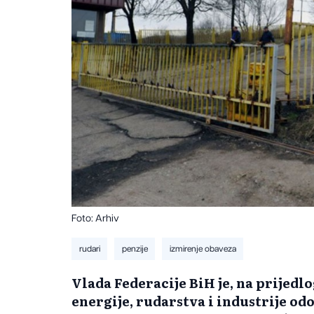
Foto: Arhiv
rudari
penzije
izmirenje obaveza
Vlada Federacije BiH je, na prijed
energije, rudarstva i industrije od