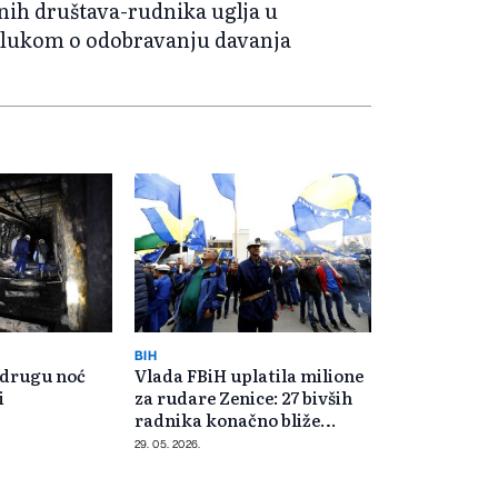
isnih društava-rudnika uglja u
dlukom o odobravanju davanja
BIH
 drugu noć
Vlada FBiH uplatila milione
i
za rudare Zenice: 27 bivših
radnika konačno bliže
penziji
29. 05. 2026.