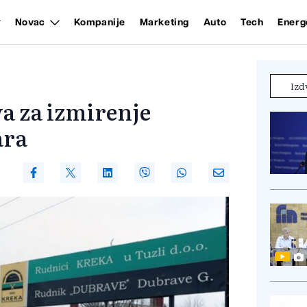
Novac
Kompanije
Marketing
Auto
Tech
Energ
Izd
a za izmirenje
ara