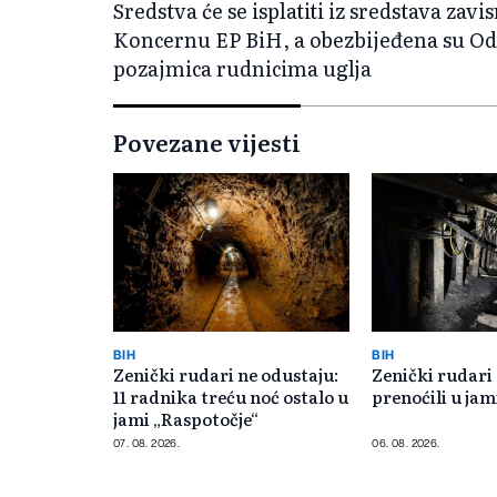
Sredstva će se isplatiti iz sredstava zav
Koncernu EP BiH, a obezbijeđena su O
pozajmica rudnicima uglja
Povezane vijesti
BIH
BIH
Zenički rudari ne odustaju:
Zenički rudari
11 radnika treću noć ostalo u
prenoćili u jam
jami „Raspotočje“
07. 08. 2026.
06. 08. 2026.