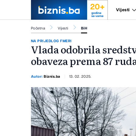
20+
Vijesti
godina
sa vama
Početna
Vijesti
BiH
NA PRIJEDLOG FMERI
Vlada odobrila sredstv
obaveza prema 87 rud
Autor:
Biznis.ba
13. 02. 2025.