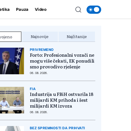
etika
Pauza
Video
Najnovije
Najčitanije
vojeno
PRIVREMENO
Forto: Profesionalni vozači ne
mogu više čekati, EK ponudili
smo provodivo rješenje
06. 08. 2026.
FIA
Industrija u FBiH ostvarila 18
milijardi KM prihoda i šest
milijardi KM izvoza
06. 08. 2026.
BEZ SPREMNOSTI DA PRIHVATI