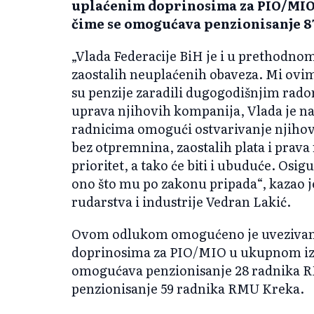
uplaćenim doprinosima za PIO/MIO 
čime se omogućava penzionisanje 87
„Vlada Federacije BiH je i u prethodnom
zaostalih neuplaćenih obaveza. Mi ovim
su penzije zaradili dugogodišnjim radom
uprava njihovih kompanija, Vlada je n
radnicima omogući ostvarivanje njihovi
bez otpremnina, zaostalih plata i prava 
prioritet, a tako će biti i ubuduće. Osi
ono što mu po zakonu pripada“, kazao je
rudarstva i industrije Vedran Lakić.
Ovom odlukom omogućeno je uvezivanj
doprinosima za PIO/MIO u ukupnom izn
omogućava penzionisanje 28 radnika R
penzionisanje 59 radnika RMU Kreka.