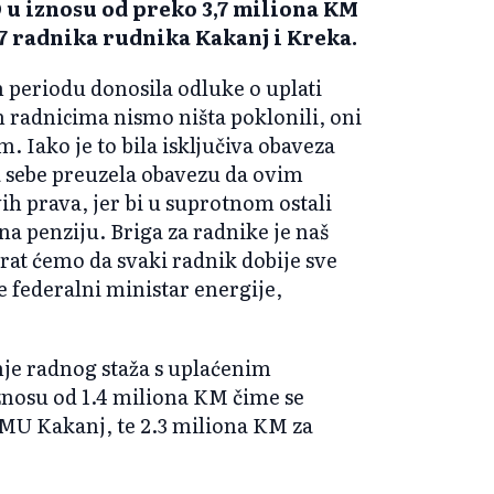
u iznosu od preko 3,7 miliona KM
 radnika rudnika Kakanj i Kreka.
 periodu donosila odluke o uplati
 radnicima nismo ništa poklonili, oni
. Iako je to bila isključiva obaveza
a sebe preuzela obavezu da ovim
h prava, jer bi u suprotnom ostali
na penziju. Briga za radnike je naš
gurat ćemo da svaki radnik dobije sve
 federalni ministar energije,
e radnog staža s uplaćenim
osu od 1.4 miliona KM čime se
MU Kakanj, te 2.3 miliona KM za