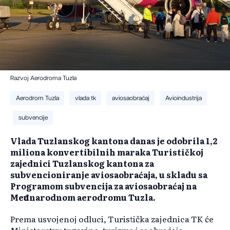
Razvoj Aerodroma Tuzla
Aerodrom Tuzla
vlada tk
aviosaobraćaj
Avioindustrija
subvencije
Vlada Tuzlanskog kantona danas je odobrila 1,2
miliona konvertibilnih maraka Turističkoj
zajednici Tuzlanskog kantona za
subvencioniranje aviosaobraćaja, u skladu sa
Programom subvencija za aviosaobraćaj na
Međunarodnom aerodromu Tuzla.
Prema usvojenoj odluci, Turistička zajednica TK će