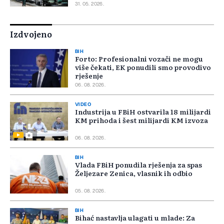
31. 05. 2026.
Izdvojeno
BIH
Forto: Profesionalni vozači ne mogu
više čekati, EK ponudili smo provodivo
rješenje
06. 08. 2026.
VIDEO
Industrija u FBiH ostvarila 18 milijardi
KM prihoda i šest milijardi KM izvoza
06. 08. 2026.
BIH
Vlada FBiH ponudila rješenja za spas
Željezare Zenica, vlasnik ih odbio
05. 08. 2026.
BIH
Bihać nastavlja ulagati u mlade: Za