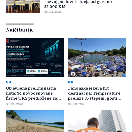
razvoj poslovnih ideja osigurano
32.000 KM
05. 08. 2026.
Najčitanije
BIH
BIH
Objavljena preliminarna
Panonska jezera hit
lista: 34 novoosnovane
destinacija: Temperature
firme u KS predložene za
prelaze 35 stepeni, gosti
400.000 KM poticaja
pristižu iz cijele regije
03. 08. 2026.
04. 08. 2026.