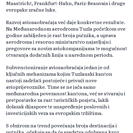
Maastricht, Frankfurt-Hahn, Pariz-Beauvais i druge
evropske zračne luke.
Razvoj aviosaobraćaja već daje konkretne rezultate.
Na Međunarodnom aerodromu Tuzla početkom ove
godine zabilježen je rast broja putnika, a uprava
aerodroma i resorno ministarstvo najavljuju i
pregovore sa novim aviokompanijama te mogućnost
otvaranja dodatnih linija u narednom periodu.
Subvencioniranje aviosaobraćaja jedan je od
ključnih mehanizama kojim Tuzlanski kanton
nastoji zadržati postojeće i privući nove
avioprijevoznike. Time se ne jača samo
međunarodna povezanost kantona, već se stvaraju i
pretpostavke za rast turističkih posjeta, lakši
dolazak dijaspore te unapređenje poslovnih i
investicijskih veza sa evropskim tržištima.
S obzirom na trend povećanja broja destinacija i
putnika, očekuje se da će sredstva odobrena kroz