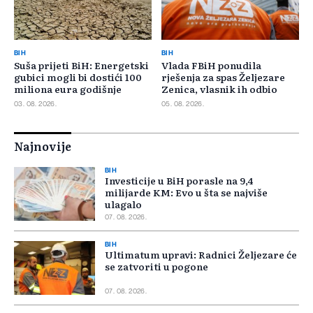
BIH
BIH
Suša prijeti BiH: Energetski
Vlada FBiH ponudila
gubici mogli bi dostići 100
rješenja za spas Željezare
miliona eura godišnje
Zenica, vlasnik ih odbio
03. 08. 2026.
05. 08. 2026.
Najnovije
BIH
Investicije u BiH porasle na 9,4
milijarde KM: Evo u šta se najviše
ulagalo
07. 08. 2026.
BIH
Ultimatum upravi: Radnici Željezare će
se zatvoriti u pogone
07. 08. 2026.