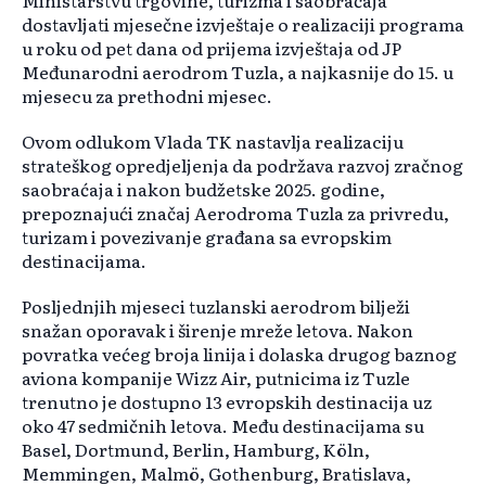
Ministarstvu trgovine, turizma i saobraćaja
dostavljati mjesečne izvještaje o realizaciji programa
u roku od pet dana od prijema izvještaja od JP
Međunarodni aerodrom Tuzla, a najkasnije do 15. u
mjesecu za prethodni mjesec.
Ovom odlukom Vlada TK nastavlja realizaciju
strateškog opredjeljenja da podržava razvoj zračnog
saobraćaja i nakon budžetske 2025. godine,
prepoznajući značaj Aerodroma Tuzla za privredu,
turizam i povezivanje građana sa evropskim
destinacijama.
Posljednjih mjeseci tuzlanski aerodrom bilježi
snažan oporavak i širenje mreže letova. Nakon
povratka većeg broja linija i dolaska drugog baznog
aviona kompanije Wizz Air, putnicima iz Tuzle
trenutno je dostupno 13 evropskih destinacija uz
oko 47 sedmičnih letova. Među destinacijama su
Basel, Dortmund, Berlin, Hamburg, Köln,
Memmingen, Malmö, Gothenburg, Bratislava,