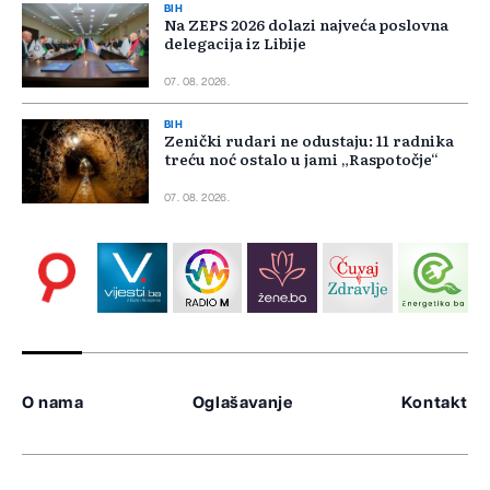
BIH
Na ZEPS 2026 dolazi najveća poslovna
delegacija iz Libije
07. 08. 2026.
BIH
Zenički rudari ne odustaju: 11 radnika
treću noć ostalo u jami „Raspotočje“
07. 08. 2026.
O nama
Oglašavanje
Kontakt