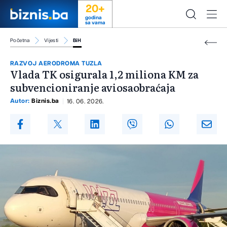
20+
godina
sa vama
Početna
Vijesti
BiH
RAZVOJ AERODROMA TUZLA
Vlada TK osigurala 1,2 miliona KM za
subvencioniranje aviosaobraćaja
Autor:
Biznis.ba
16. 06. 2026.