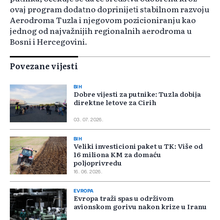
ovaj program dodatno doprinijeti stabilnom razvoju
Aerodroma Tuzla i njegovom pozicioniranju kao
jednog od najvažnijih regionalnih aerodroma u
Bosni i Hercegovini.
Povezane vijesti
BIH
Dobre vijesti za putnike: Tuzla dobija
direktne letove za Cirih
03. 07. 2026.
BIH
Veliki investicioni paket u TK: Više od
16 miliona KM za domaću
poljoprivredu
16. 06. 2026.
EVROPA
Evropa traži spas u održivom
avionskom gorivu nakon krize u Iranu