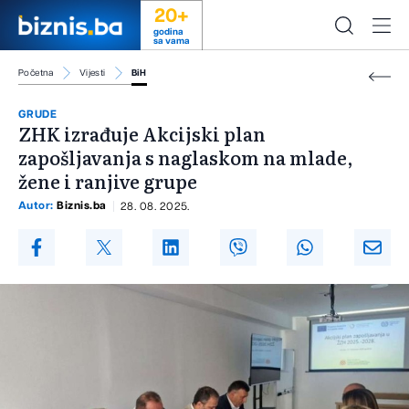
20+
godina
sa vama
Početna
Vijesti
BiH
GRUDE
ZHK izrađuje Akcijski plan
zapošljavanja s naglaskom na mlade,
žene i ranjive grupe
Autor:
Biznis.ba
28. 08. 2025.