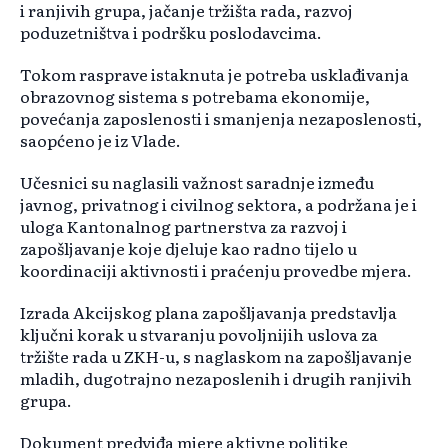
i ranjivih grupa, jačanje tržišta rada, razvoj
poduzetništva i podršku poslodavcima.
Tokom rasprave istaknuta je potreba usklađivanja
obrazovnog sistema s potrebama ekonomije,
povećanja zaposlenosti i smanjenja nezaposlenosti,
saopćeno je iz Vlade.
Učesnici su naglasili važnost saradnje između
javnog, privatnog i civilnog sektora, a podržana je i
uloga Kantonalnog partnerstva za razvoj i
zapošljavanje koje djeluje kao radno tijelo u
koordinaciji aktivnosti i praćenju provedbe mjera.
Izrada Akcijskog plana zapošljavanja predstavlja
ključni korak u stvaranju povoljnijih uslova za
tržište rada u ZKH-u, s naglaskom na zapošljavanje
mladih, dugotrajno nezaposlenih i drugih ranjivih
grupa.
Dokument predviđa mjere aktivne politike