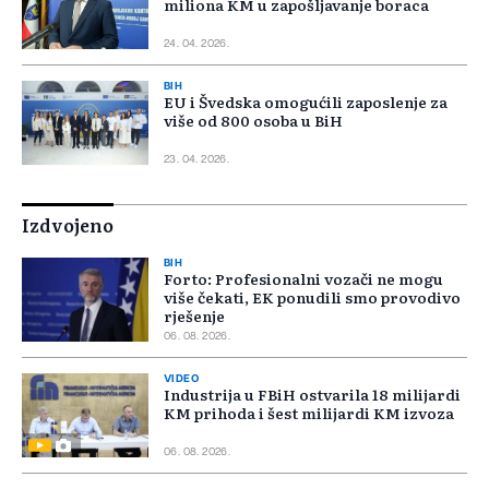
miliona KM u zapošljavanje boraca
24. 04. 2026.
BIH
EU i Švedska omogućili zaposlenje za
više od 800 osoba u BiH
23. 04. 2026.
Izdvojeno
BIH
Forto: Profesionalni vozači ne mogu
više čekati, EK ponudili smo provodivo
rješenje
06. 08. 2026.
VIDEO
Industrija u FBiH ostvarila 18 milijardi
KM prihoda i šest milijardi KM izvoza
06. 08. 2026.