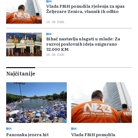
BIH
Vlada FBiH ponudila rješenja za spas
Željezare Zenica, vlasnik ih odbio
05. 08. 2026.
BIH
Bihać nastavlja ulagati u mlade: Za
razvoj poslovnih ideja osigurano
32.000 KM
05. 08. 2026.
Najčitanije
BIH
BIH
Panonska jezera hit
Vlada FBiH ponudila