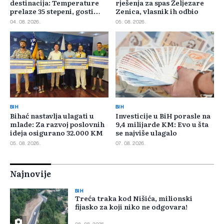
destinacija: Temperature
rješenja za spas Željezare
prelaze 35 stepeni, gosti
Zenica, vlasnik ih odbio
pristižu iz cijele regije
04. 08. 2026.
05. 08. 2026.
BIH
BIH
Bihać nastavlja ulagati u
Investicije u BiH porasle na
mlade: Za razvoj poslovnih
9,4 milijarde KM: Evo u šta
ideja osigurano 32.000 KM
se najviše ulagalo
05. 08. 2026.
07. 08. 2026.
Najnovije
BIH
Treća traka kod Nišića, milionski
fijasko za koji niko ne odgovara!