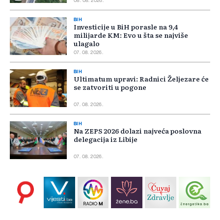
08. 08. 2026.
BIH
Investicije u BiH porasle na 9,4
milijarde KM: Evo u šta se najviše
ulagalo
07. 08. 2026.
BIH
Ultimatum upravi: Radnici Željezare će
se zatvoriti u pogone
07. 08. 2026.
BIH
Na ZEPS 2026 dolazi najveća poslovna
delegacija iz Libije
07. 08. 2026.