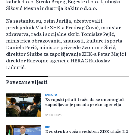
kabeli d.o.o. Široki Brijeg, Bigeste d.o.o. Ljubuški i
Šišović Mesna industrija Rakitno d.o.o.
Na sastanku su, osim Jurilja, učestvovali i
predsjednik Vlade ZHK-a Predrag Čović, ministar
zdravstva, rada i socijalne skrbi Tomislav Pejić,
ministrica obrazovanja, znanosti, kulture i sporta
Daniela Perić, ministar privrede Zvonimir Širić,
direktor Službe za zapošljavanje ZHK-a Petar Majić i
direktor Razvojne agencije HERAG Radoslav
Luburić.
Povezane vijesti
EVROPA
Evropski piloti traže da se onemogući
zapošljavanje posada preko agencija
12. 06. 2026.
BIH
Dvostruko veća sredstva: ZDK ulaže 2,2