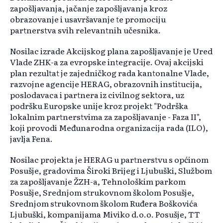
zapošljavanja, jačanje zapošljavanja kroz
obrazovanje i usavršavanje te promociju
partnerstva svih relevantnih učesnika.
Nosilac izrade Akcijskog plana zapošljavanje je Ured
Vlade ZHK-a za evropske integracije. Ovaj akcijski
plan rezultat je zajedničkog rada kantonalne Vlade,
razvojne agencije HERAG, obrazovnih institucija,
poslodavaca i partnera iz civilnog sektora, uz
podršku Europske unije kroz projekt "Podrška
lokalnim partnerstvima za zapošljavanje - Faza II",
koji provodi Međunarodna organizacija rada (ILO),
javlja Fena.
Nosilac projekta je HERAG u partnerstvu s općinom
Posušje, gradovima Široki Brijeg i Ljubuški, Službom
za zapošljavanje ŽZH-a, Tehnološkim parkom
Posušje, Srednjom strukovnom školom Posušje,
Srednjom strukovnom školom Ruđera Boškovića
Ljubuški, kompanijama Miviko d.o.o. Posušje, TT