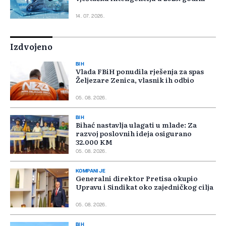
14. 07. 2026.
Izdvojeno
BIH
Vlada FBiH ponudila rješenja za spas
Željezare Zenica, vlasnik ih odbio
05. 08. 2026.
BIH
Bihać nastavlja ulagati u mlade: Za
razvoj poslovnih ideja osigurano
32.000 KM
05. 08. 2026.
KOMPANIJE
Generalni direktor Pretisa okupio
Upravu i Sindikat oko zajedničkog cilja
05. 08. 2026.
BIH