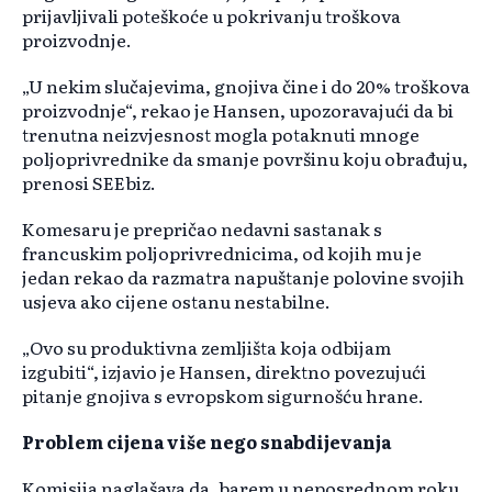
prijavljivali poteškoće u pokrivanju troškova
proizvodnje.
„U nekim slučajevima, gnojiva čine i do 20% troškova
proizvodnje“, rekao je Hansen, upozoravajući da bi
trenutna neizvjesnost mogla potaknuti mnoge
poljoprivrednike da smanje površinu koju obrađuju,
prenosi SEEbiz.
Komesaru je prepričao nedavni sastanak s
francuskim poljoprivrednicima, od kojih mu je
jedan rekao da razmatra napuštanje polovine svojih
usjeva ako cijene ostanu nestabilne.
„Ovo su produktivna zemljišta koja odbijam
izgubiti“, izjavio je Hansen, direktno povezujući
pitanje gnojiva s evropskom sigurnošću hrane.
Problem cijena više nego snabdijevanja
Komisija naglašava da, barem u neposrednom roku,