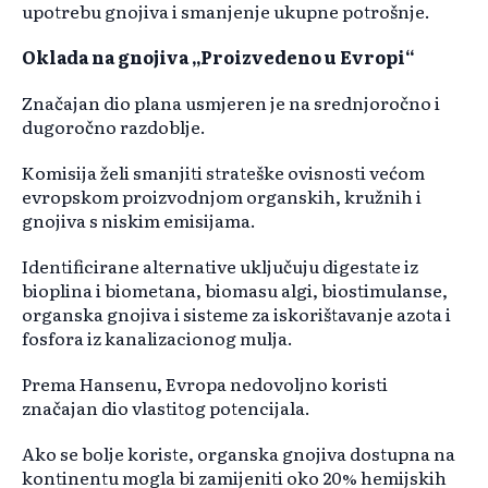
upotrebu gnojiva i smanjenje ukupne potrošnje.
Oklada na gnojiva „Proizvedeno u Evropi“
Značajan dio plana usmjeren je na srednjoročno i
dugoročno razdoblje.
Komisija želi smanjiti strateške ovisnosti većom
evropskom proizvodnjom organskih, kružnih i
gnojiva s niskim emisijama.
Identificirane alternative uključuju digestate iz
bioplina i biometana, biomasu algi, biostimulanse,
organska gnojiva i sisteme za iskorištavanje azota i
fosfora iz kanalizacionog mulja.
Prema Hansenu, Evropa nedovoljno koristi
značajan dio vlastitog potencijala.
Ako se bolje koriste, organska gnojiva dostupna na
kontinentu mogla bi zamijeniti oko 20% hemijskih