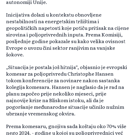
autonomiji Unije.
Inicijativa dolazi u kontekstu obnovljene
nestabilnosti na energetskim tržištima i
geopolitičkih napetosti koje potiču pritisak na cijene
sirovina i poljoprivrednih inputa. Prema Komisiji,
posljednje godine pokazale su kako velika ovisnost
Evrope o uvozu čini sektor ranjivim na vanjske
šokove.
„Situacija je postala još hitnija“, objasnio je evropski
komesar za poljoprivredu Christophe Hansen
tokom konferencije za novinare nakon sastanka
kolegija komesara. Hansen je naglasio da je rad na
planu započeo prije nekoliko mjeseci, prije
najnovije krize na Bliskom istoku, ali da je
pogoršanje međunarodne situacije učinilo nužnim
ubrzanje vremenskog okvira.
Prema komesaru, gnojiva sada koštaju oko 70% više
nego 2024. - godine u kojoj su poljoprivrednici već