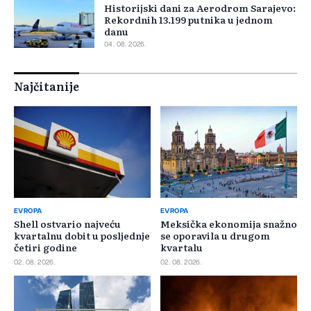
Historijski dani za Aerodrom Sarajevo:
Rekordnih 13.199 putnika u jednom
danu
04. 08. 2026.
Najčitanije
EVROPA
EVROPA
Shell ostvario najveću
Meksička ekonomija snažno
kvartalnu dobit u posljednje
se oporavila u drugom
četiri godine
kvartalu
02. 08. 2026.
02. 08. 2026.