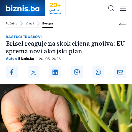
20+
godina
sa vama
Početna
Vijesti
Evropa
RASTUĆI TROŠKOVI
Brisel reaguje na skok cijena gnojiva: EU
sprema novi akcijski plan
Autor:
Biznis.ba
20. 05. 2026.