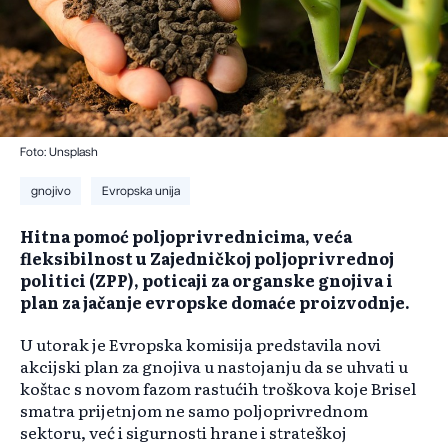
Foto: Unsplash
gnojivo
Evropska unija
Hitna pomoć poljoprivrednicima, veća
fleksibilnost u Zajedničkoj poljoprivrednoj
politici (ZPP), poticaji za organske gnojiva i
plan za jačanje evropske domaće proizvodnje.
U utorak je Evropska komisija predstavila novi
akcijski plan za gnojiva u nastojanju da se uhvati u
koštac s novom fazom rastućih troškova koje Brisel
smatra prijetnjom ne samo poljoprivrednom
sektoru, već i sigurnosti hrane i strateškoj