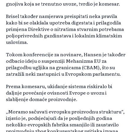
gnojiva koja se trenutno uvoze, tvrdio je komesar.
Brisel također namjerava preispitati neka pravila
kako bi se olakšala upotreba digestata i prilagodila
primjena Direktive o nitratima stvarnim potrebama
poljoprivrednih gazdinstava i lokalnim klimatskim
uslovima.
Tokom konferencije za novinare, Hansen je također
odbacio ideju o suspenziji Mehanizma EU za
prilagodbu ugljika na granicama (CBAM), što su
zatražili neki zastupnici u Evropskom parlamentu.
Prema komesaru, ukidanje sistema riskiralo bi
daljnje povećanje ovisnosti Evrope o uvozu i
slabljenje domaće proizvodnje.
„Moramo sačuvati evropsku proizvodnu strukturu“,
izjavio je, podsjećajući da je posljednjih godina
nekoliko evropskih fabrika smanjilo ili zaustavilo
proizvodnju zbog konkurentskog pritiska izvana.