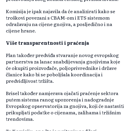
Komisija je ipak najavila da će analizirati kako se
troškovi povezani s CBAM-om i ETS sistemom
odražavaju na cijene gnojiva, a posljedično i na
cijene hrane.
Više transparentnosti i praćenja
Plan također predviđa stvaranje novog evropskog
partnerstva za lanac snabdijevanja gnojivima koje
će okupiti proizvođače, poljoprivrednike i države
članice kako bi se poboljšala koordinacija i
predvidljivost tržišta.
Brisel također namjerava ojačati praćenje sektora
putem sistema ranog upozorenja i nadogradnje
Evropskog opservatorija za gnojiva, koji će nastaviti
prikupljati podatke o cijenama, zalihama i tržišnim
trendovima.