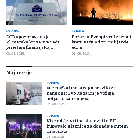
EVROPA
EVROPA
ECB upozorava da je
Požari u Evropi već izazvali
klimatska kriza sve veća
štetu veću od tri milijarde
prijetnja finansijskoj
eura
stabilnosti
02. 08. 2026.
03. 08. 2026.
Najnovije
EVROPA
Njemačka ima strogo pravilo za
kamione: Evo kada im je vožnja
potpuno zabranjena
06. 08. 2026.
EVROPA
Više od četvrtine stanovnika EU
kupovalo ulaznice za događaje putem
interneta
05. 08. 2026.