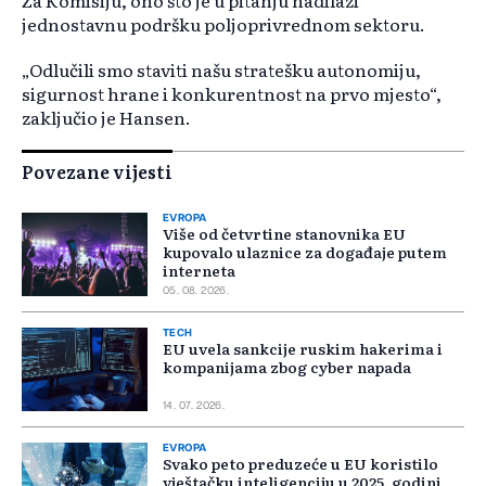
Za Komisiju, ono što je u pitanju nadilazi
jednostavnu podršku poljoprivrednom sektoru.
„Odlučili smo staviti našu stratešku autonomiju,
sigurnost hrane i konkurentnost na prvo mjesto“,
zaključio je Hansen.
Povezane vijesti
EVROPA
Više od četvrtine stanovnika EU
kupovalo ulaznice za događaje putem
interneta
05. 08. 2026.
TECH
EU uvela sankcije ruskim hakerima i
kompanijama zbog cyber napada
14. 07. 2026.
EVROPA
Svako peto preduzeće u EU koristilo
vještačku inteligenciju u 2025. godini