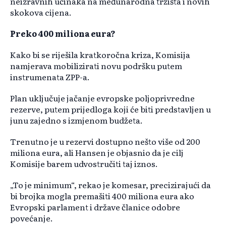
neizravnih učinaka na međunarodna tržišta i novih
skokova cijena.
Preko 400 miliona eura?
Kako bi se riješila kratkoročna kriza, Komisija
namjerava mobilizirati novu podršku putem
instrumenata ZPP-a.
Plan uključuje jačanje evropske poljoprivredne
rezerve, putem prijedloga koji će biti predstavljen u
junu zajedno s izmjenom budžeta.
Trenutno je u rezervi dostupno nešto više od 200
miliona eura, ali Hansen je objasnio da je cilj
Komisije barem udvostručiti taj iznos.
„To je minimum“, rekao je komesar, precizirajući da
bi brojka mogla premašiti 400 miliona eura ako
Evropski parlament i države članice odobre
povećanje.