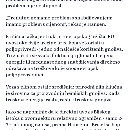
problem nije dostupnost.
„Trenutno nemamo problem s snabdijevanjem;
imamo problem s cijenom“, rekao je Hansen.
Kritična tačka je struktura evropskog tržišta. EU
uvozi oko dvije trećine uree koja se koristi u
poljoprivredi - jedno od najčešće korištenih gnojiva.
To znači da se svaka fluktuacija globalnih cijena
energije ili međunarodnog snabdijevanja direktno
odražava na troškove koje snose evropski
poljoprivrednici.
Veza s plinom ostaje središnja: prirodni plin ključna
je sirovina za proizvodnju hemijskih gnojiva. Kada
troškovi energije rastu, rastu i troškovi gnojiva.
Iako se napominje da je direktni uvoz s Bliskog
istoka u ovom sektoru relativno ograničen - samo 2-
3% ukupnog iznosa, prema Hansenu - Brisel se boji