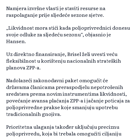
Namjera izvršne vlasti je staviti resurse na
raspolaganje prije sljedeće sezone sjetve.
„Likvidnost mora stići kada poljoprivrednici donesu
svoje odluke za sljedeću sezonu“, objasnio je
Hansen.
Uz direktno finansiranje, Brisel želi uvesti veću
fleksibilnost u korištenju nacionalnih strateških
planova ZPP-a.
Nadolazeći zakonodavni paket omogućit će
državama članicama preraspodjelu nepotrošenih
sredstava prema novim instrumentima likvidnosti,
povećanje avansa plaćanja ZPP-a i jačanje poticaja za
poljoprivredne prakse koje smanjuju upotrebu
tradicionalnih gnojiva.
Prioritetna ulaganja također uključuju preciznu
poljoprivredu, koja bi trebala omogućiti ciljaniju