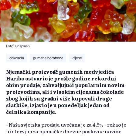
Foto: Unsplash
čokolada
gumene bombone
cijene
Njemački proizvođač gumenih medvjedića
Haribo ostvario je prošle godine rekordni
obim prodaje, zahvaljujući popularnim novim
proizvodima, ali i visokim cijenama čokolade
zbog kojih su građani više kupovali druge
slatkiše, izjavio je u ponedeljak jedan od
čelnika kompanije.
- Naša svjetska prodaja uvećana je za 4,5% - rekao je
u intervjuu za njemačke dnevne poslovne novine