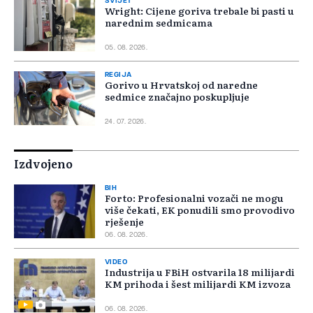
SVIJET
Wright: Cijene goriva trebale bi pasti u
narednim sedmicama
05. 08. 2026.
REGIJA
Gorivo u Hrvatskoj od naredne
sedmice značajno poskupljuje
24. 07. 2026.
Izdvojeno
BIH
Forto: Profesionalni vozači ne mogu
više čekati, EK ponudili smo provodivo
rješenje
06. 08. 2026.
VIDEO
Industrija u FBiH ostvarila 18 milijardi
KM prihoda i šest milijardi KM izvoza
06. 08. 2026.