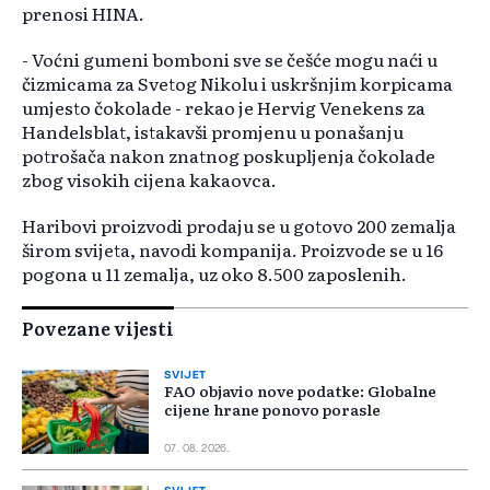
prenosi HINA.
- Voćni gumeni bomboni sve se češće mogu naći u
čizmicama za Svetog Nikolu i uskršnjim korpicama
umjesto čokolade - rekao je Hervig Venekens za
Handelsblat, istakavši promjenu u ponašanju
potrošača nakon znatnog poskupljenja čokolade
zbog visokih cijena kakaovca.
Haribovi proizvodi prodaju se u gotovo 200 zemalja
širom svijeta, navodi kompanija. Proizvode se u 16
pogona u 11 zemalja, uz oko 8.500 zaposlenih.
Povezane vijesti
SVIJET
FAO objavio nove podatke: Globalne
cijene hrane ponovo porasle
07. 08. 2026.