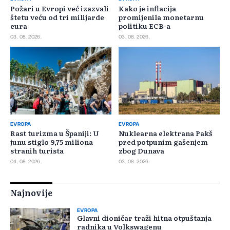
Požari u Evropi već izazvali
Kako je inflacija
štetu veću od tri milijarde
promijenila monetarnu
eura
politiku ECB-a
03. 08. 2026.
03. 08. 2026.
EVROPA
EVROPA
Rast turizma u Španiji: U
Nuklearna elektrana Pakš
junu stiglo 9,75 miliona
pred potpunim gašenjem
stranih turista
zbog Dunava
04. 08. 2026.
03. 08. 2026.
Najnovije
EVROPA
Glavni dioničar traži hitna otpuštanja
radnika u Volkswagenu