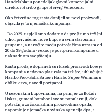
Handelsblat u ponedeljak glavni komercijalni
direktor Haribo grupe Hervig Venekens.
Oko četvrtine tog rasta donijeli su novi proizvodi,
objavila je ta njemačka kompanija.
- Do 2025. uspjeli smo dodatno da proširimo tržišni
udio i privučemo nove kupce u svim starosnim
grupama, a naročito među potrošačima uzrasta od
20 do 39 godina - rekao je portparol kompanije u
naknadnom saopštenju.
Rastu prodaje doprineli su i kiseli proizvodi koje je
kompanija nedavno plasirala na tržište, uključujući
Haribo Pico-Balla Sauer i Haribo Super Wummis u
obliku crva, navodi portparol.
U sezonskim kupovinama, na primjer za Božić i
Uskrs, gumeni bomboni sve su popularniji, dok
potražnja za čokoladnim proizvodima opada,
napominje njemačka novinska agencija dpa, a