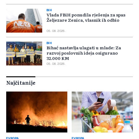
BIH
Vlada FBiH ponudila rješenja za spas
Željezare Zenica, vlasnik ih odbio
05. 08. 2026.
BIH
Bihać nastavlja ulagati u mlade: Za
razvoj poslovnih ideja osigurano
32.000 KM
05. 08. 2026.
Najčitanije
EVROPA
EVROPA