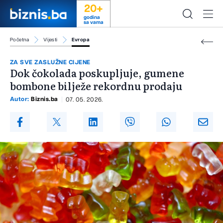
20+
godina
sa vama
Početna
Vijesti
Evropa
ZA SVE ZASLUŽNE CIJENE
Dok čokolada poskupljuje, gumene
bombone bilježe rekordnu prodaju
Autor:
Biznis.ba
07. 05. 2026.