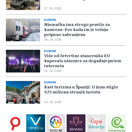
07. 08. 2026.
EVROPA
Njemačka ima strogo pravilo za
kamione: Evo kada im je vožnja
potpuno zabranjena
06. 08. 2026.
EVROPA
Više od četvrtine stanovnika EU
kupovalo ulaznice za događaje putem
interneta
05. 08. 2026.
EVROPA
Rast turizma u Španiji: U junu stiglo
9,75 miliona stranih turista
04. 08. 2026.