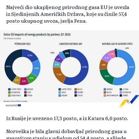
Najveći dio ukapljenog prirodnog gasa EU je uvezla
iz Sjedinjenih Američkih Država, koje su činile 57,4
posto ukupnog uvoza, javlja Fena.
Iz Rusije je uvezeno 17,3 posto, a iz Katara 6,6 posto.
Norveška je bila glavni dobavljač prirodnog gasa u
gasovitom stanju s udjelom od 54,4 posto, a slijede