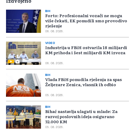
Izdvojeno
BIH
Forto: Profesionalni vozači ne mogu
više čekati, EK ponudili smo provodivo
rješenje
06. 08. 2026.
VIDEO
Industrija u FBiH ostvarila 18 milijardi
KM prihoda i šest milijardi KM izvoza
06. 08. 2026.
BIH
Vlada FBiH ponudila rješenja za spas
Željezare Zenica, vlasnik ih odbio
05. 08. 2026.
BIH
Bihać nastavlja ulagati u mlade: Za
razvoj poslovnih ideja osigurano
32.000 KM
05. 08. 2026.