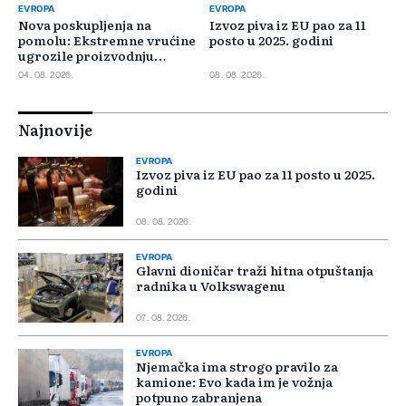
EVROPA
EVROPA
Nova poskupljenja na
Izvoz piva iz EU pao za 11
pomolu: Ekstremne vrućine
posto u 2025. godini
ugrozile proizvodnju
maslinovog ulja
04. 08. 2026.
08. 08. 2026.
Najnovije
EVROPA
Izvoz piva iz EU pao za 11 posto u 2025.
godini
08. 08. 2026.
EVROPA
Glavni dioničar traži hitna otpuštanja
radnika u Volkswagenu
07. 08. 2026.
EVROPA
Njemačka ima strogo pravilo za
kamione: Evo kada im je vožnja
potpuno zabranjena