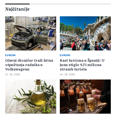
Najčitanije
EVROPA
EVROPA
Glavni dioničar traži hitna
Rast turizma u Španiji: U
otpuštanja radnika u
junu stiglo 9,75 miliona
Volkswagenu
stranih turista
07. 08. 2026.
04. 08. 2026.