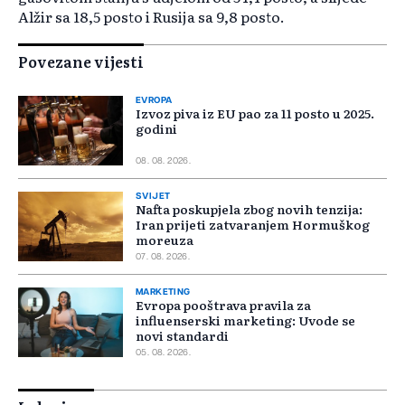
Alžir sa 18,5 posto i Rusija sa 9,8 posto.
Povezane vijesti
EVROPA
Izvoz piva iz EU pao za 11 posto u 2025.
godini
08. 08. 2026.
SVIJET
Nafta poskupjela zbog novih tenzija:
Iran prijeti zatvaranjem Hormuškog
moreuza
07. 08. 2026.
MARKETING
Evropa pooštrava pravila za
influenserski marketing: Uvode se
novi standardi
05. 08. 2026.