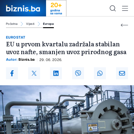
20+
godina
sa vama
Početna
Vijesti
Evropa
EUROSTAT
EU u prvom kvartalu zadržala stabilan
uvoz nafte, smanjen uvoz prirodnog gasa
Autor:
Biznis.ba
29. 06. 2026.