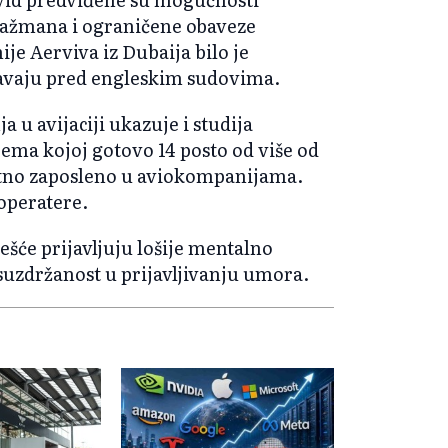
gažmana i ograničene obaveze
e Aerviva iz Dubaija bilo je
šavaju pred engleskim sudovima.
u avijaciji ukazuje i studija
rema kojoj gotovo 14 posto od više od
ektno zaposleno u aviokompanijama.
operatere.
češće prijavljuju lošije mentalno
 suzdržanost u prijavljivanju umora.