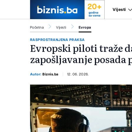
20+
Vijesti
godina
sa vama
Početna
Vijesti
Evropa
RASPROSTRANJENA PRAKSA
Evropski piloti traže 
zapošljavanje posada 
Autor:
Biznis.ba
12. 06. 2026.