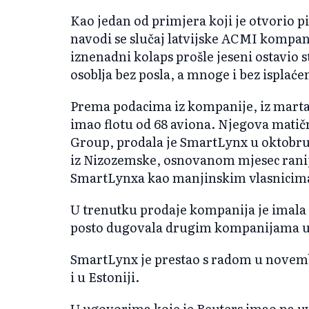
Kao jedan od primjera koji je otvorio 
navodi se slučaj latvijske ACMI kompani
iznenadni kolaps prošle jeseni ostavio s
osoblja bez posla, a mnoge i bez isplaće
Prema podacima iz kompanije, iz marta
imao flotu od 68 aviona. Njegova matič
Group, prodala je SmartLynx u oktobru
iz Nizozemske, osnovanom mjesec ranije
SmartLynxa kao manjinskim vlasnicim
U trenutku prodaje kompanija je imala 
posto dugovala drugim kompanijama un
SmartLynx je prestao s radom u novem
i u Estoniji.
U ugovorima koje je Reuters imao na u