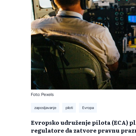
Foto: Pexels
zaposljavanje
piloti
Evropa
Evropsko udruženje pilota (ECA) p
regulatore da zatvore pravnu prazn