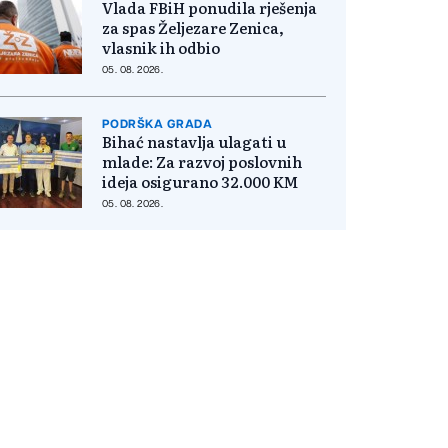
Vlada FBiH ponudila rješenja
za spas Željezare Zenica,
vlasnik ih odbio
05. 08. 2026.
PODRŠKA GRADA
Bihać nastavlja ulagati u
mlade: Za razvoj poslovnih
ideja osigurano 32.000 KM
05. 08. 2026.