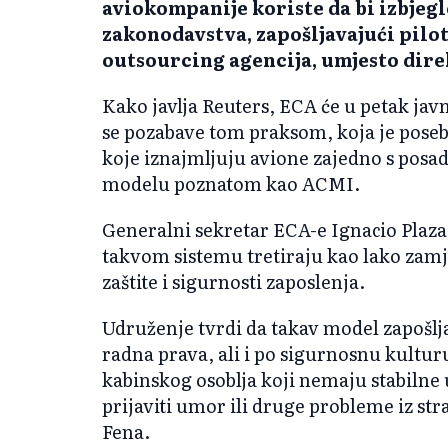
aviokompanije koriste da bi izbjeg
zakonodavstva, zapošljavajući pilot
outsourcing agencija, umjesto dire
Kako javlja Reuters, ECA će u petak jav
se pozabave tom praksom, koja je pos
koje iznajmljuju avione zajedno s pos
modelu poznatom kao ACMI.
Generalni sekretar ECA-e Ignacio Plaza 
takvom sistemu tretiraju kao lako zam
zaštite i sigurnosti zaposlenja.
Udruženje tvrdi da takav model zapošlja
radna prava, ali i po sigurnosnu kulturu u
kabinskog osoblja koji nemaju stabiln
prijaviti umor ili druge probleme iz st
Fena.