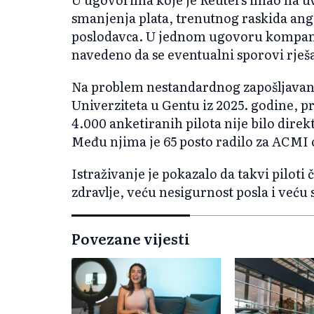
smanjenja plata, trenutnog raskida an
poslodavca. U jednom ugovoru kompanij
navedeno da se eventualni sporovi rje
Na problem nestandardnog zapošljavanja 
Univerziteta u Gentu iz 2025. godine, p
4.000 anketiranih pilota nije bilo dir
Među njima je 65 posto radilo za ACMI 
Istraživanje je pokazalo da takvi piloti 
zdravlje, veću nesigurnost posla i veću
Povezane vijesti