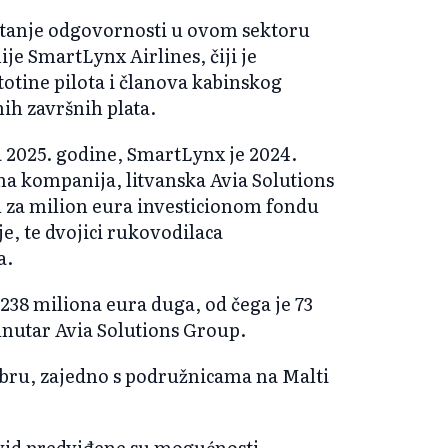
pitanje odgovornosti u ovom sektoru
je SmartLynx Airlines, čiji je
totine pilota i članova kabinskog
nih završnih plata.
 2025. godine, SmartLynx je 2024.
na kompanija, litvanska Avia Solutions
 za milion eura investicionom fondu
, te dvojici rukovodilaca
a.
238 miliona eura duga, od čega je 73
utar Avia Solutions Group.
bru, zajedno s podružnicama na Malti
vid predviđene su mogućnosti