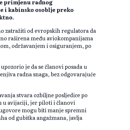
le primjenu radnog
e i kabinsko osoblje preko
ktno.
no zatražiti od evropskih regulatora da
ebno raširena među aviokompanijama
adom, održavanjem i osiguranjem, po
upozorio je da se članovi posada u
jenjiva radna snaga, bez odgovarajuće
vanja stvara ozbiljne posljedice po
 avijaciji, jer piloti i članovi
e ugovore mogu biti manje spremni
raha od gubitka angažmana, javlja