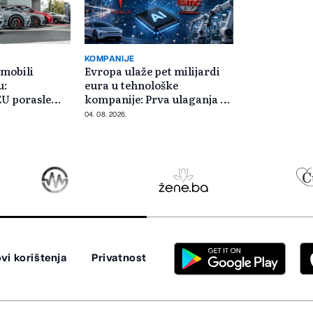
KOMPANIJE
omobili
Evropa ulaže pet milijardi
u:
eura u tehnološke
EU porasle
kompanije: Prva ulaganja na
o
jesen
04. 08. 2026.
vi korištenja
Privatnost