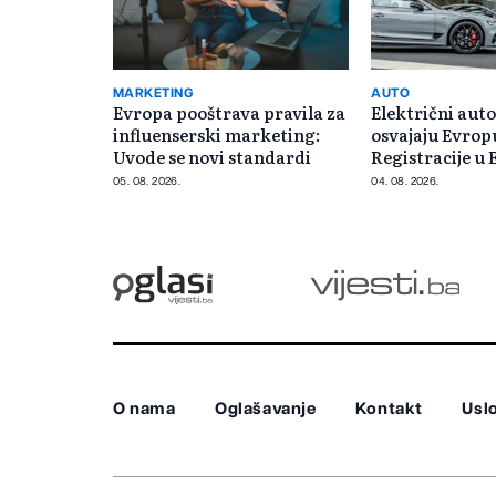
MARKETING
AUTO
Evropa pooštrava pravila za
Električni aut
influenserski marketing:
osvajaju Evrop
Uvode se novi standardi
Registracije u 
gotovo 30 post
05. 08. 2026.
04. 08. 2026.
O nama
Oglašavanje
Kontakt
Uslo