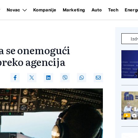
Novac
Kompanije
Marketing
Auto
Tech
Energ
Izd
da se onemogući
preko agencija