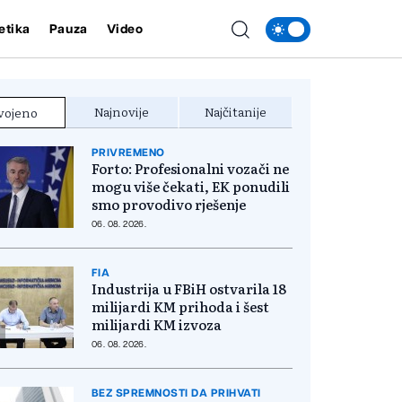
etika
Pauza
Video
Najnovije
Najčitanije
vojeno
PRIVREMENO
Forto: Profesionalni vozači ne
mogu više čekati, EK ponudili
smo provodivo rješenje
06. 08. 2026.
FIA
Industrija u FBiH ostvarila 18
milijardi KM prihoda i šest
milijardi KM izvoza
06. 08. 2026.
BEZ SPREMNOSTI DA PRIHVATI