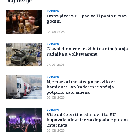
Najnovije
EVROPA
Izvoz piva iz EU pao za 11 posto u 2025.
godini
08. 08. 2026.
EVROPA
Glavni dioničar traži hitna otpuštanja
radnika u Volkswagenu
07. 08. 2026.
EVROPA
Njemačka ima strogo pravilo za
kamione: Evo kada im je vožnja
potpuno zabranjena
06. 08. 2026.
EVROPA
Više od četvrtine stanovnika EU
kupovalo ulaznice za događaje putem
interneta
05. 08. 2026.