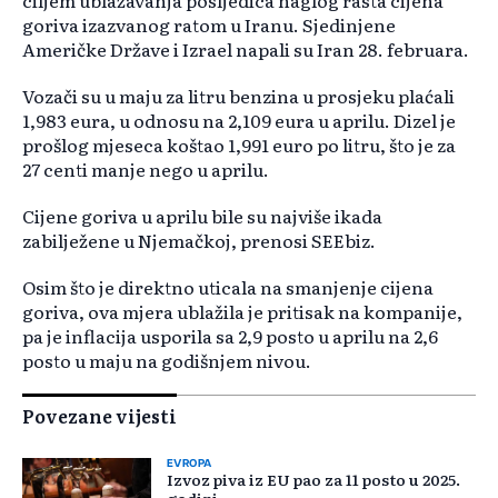
ciljem ublažavanja posljedica naglog rasta cijena
goriva izazvanog ratom u Iranu. Sjedinjene
Američke Države i Izrael napali su Iran 28. februara.
Vozači su u maju za litru benzina u prosjeku plaćali
1,983 eura, u odnosu na 2,109 eura u aprilu. Dizel je
prošlog mjeseca koštao 1,991 euro po litru, što je za
27 centi manje nego u aprilu.
Cijene goriva u aprilu bile su najviše ikada
zabilježene u Njemačkoj, prenosi SEEbiz.
Osim što je direktno uticala na smanjenje cijena
goriva, ova mjera ublažila je pritisak na kompanije,
pa je inflacija usporila sa 2,9 posto u aprilu na 2,6
posto u maju na godišnjem nivou.
Povezane vijesti
EVROPA
Izvoz piva iz EU pao za 11 posto u 2025.