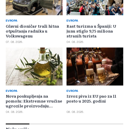
EVROPA
EVROPA
Glavni dioničar traži hitna
Rast turizma u Španiji: U
otpuštanja radnika u
junu stiglo 9,75 miliona
Volkswagenu
stranih turista
07. 08. 2026.
04. 08. 2026.
EVROPA
EVROPA
Nova poskupljenja na
Izvoz piva iz EU pao za 11
pomolu: Ekstremne vrućine
posto u 2025. godini
ugrozile proizvodnju
maslinovog ulja
04. 08. 2026.
08. 08. 2026.