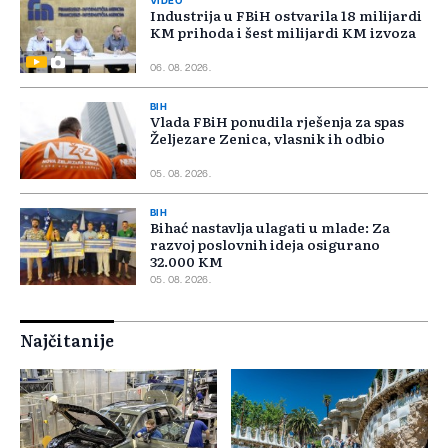
VIDEO
Industrija u FBiH ostvarila 18 milijardi
KM prihoda i šest milijardi KM izvoza
06. 08. 2026.
BIH
Vlada FBiH ponudila rješenja za spas
Željezare Zenica, vlasnik ih odbio
05. 08. 2026.
BIH
Bihać nastavlja ulagati u mlade: Za
razvoj poslovnih ideja osigurano
32.000 KM
05. 08. 2026.
Najčitanije