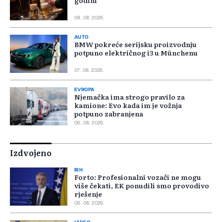
godini
08. 08. 2026.
AUTO
BMW pokreće serijsku proizvodnju
potpuno električnog i3 u Münchenu
07. 08. 2026.
EVROPA
Njemačka ima strogo pravilo za
kamione: Evo kada im je vožnja
potpuno zabranjena
06. 08. 2026.
Izdvojeno
BIH
Forto: Profesionalni vozači ne mogu
više čekati, EK ponudili smo provodivo
rješenje
06. 08. 2026.