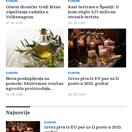
EVROPA
EVROPA
Glavni dioničar traži hitna
Rast turizma u Španiji: U
otpuštanja radnika u
junu stiglo 9,75 miliona
Volkswagenu
stranih turista
07. 08. 2026.
04. 08. 2026.
EVROPA
EVROPA
Nova poskupljenja na
Izvoz piva iz EU pao za 11
pomolu: Ekstremne vrućine
posto u 2025. godini
ugrozile proizvodnju
maslinovog ulja
04. 08. 2026.
08. 08. 2026.
Najnovije
EVROPA
Izvoz piva iz EU pao za 11 posto u 2025.
godini