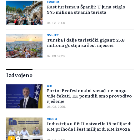
EVROPA
Rast turizma u Španiji: U junu stiglo
9,75 miliona stranih turista
04. 08. 2026.
SVIJET
Turska i dalje turistički gigant: 25,8
miliona gostiju za šest mjeseci
02. 08. 2026.
Izdvojeno
BIH
Forto: Profesionalni vozači ne mogu
više čekati, EK ponudili smo provodivo
rješenje
06. 08. 2026.
VIDEO
Industrija u FBiH ostvarila 18 milijardi
KM prihoda i šest milijardi KM izvoza