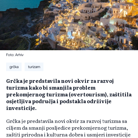
Foto: Arhiv
grčka
turizam
Grčka je predstavila novi okvir za razvoj
turizma kako bi smanjila problem
prekomjernog turizma (overtourism), zaštitila
osjetljiva područja i podstakla održivije
investicije.
Grčka je predstavila novi okvir za razvoj turizma sa
ciljem da smanji posljedice prekomjernog turizma,
zaštiti prirodna i kulturna dobra i usmjeri investicije