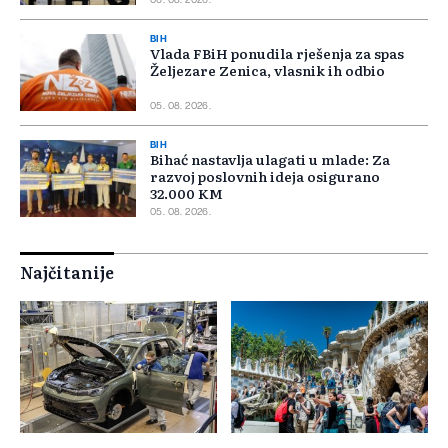
06. 08. 2026.
BIH
Vlada FBiH ponudila rješenja za spas
Željezare Zenica, vlasnik ih odbio
05. 08. 2026.
BIH
Bihać nastavlja ulagati u mlade: Za
razvoj poslovnih ideja osigurano
32.000 KM
05. 08. 2026.
Najčitanije