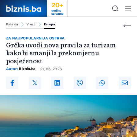
20+
godina
sa vama
Početna
Vijesti
Evropa
ZA NAJPOPULARNIJA OSTRVA
Grčka uvodi nova pravila za turizam
kako bi smanjila prekomjernu
posjećenost
Autor:
Biznis.ba
21. 05. 2026.