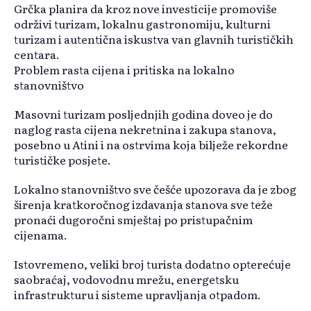
Grčka planira da kroz nove investicije promoviše
održivi turizam, lokalnu gastronomiju, kulturni
turizam i autentična iskustva van glavnih turističkih
centara.
Problem rasta cijena i pritiska na lokalno
stanovništvo
Masovni turizam posljednjih godina doveo je do
naglog rasta cijena nekretnina i zakupa stanova,
posebno u Atini i na ostrvima koja bilježe rekordne
turističke posjete.
Lokalno stanovništvo sve češće upozorava da je zbog
širenja kratkoročnog izdavanja stanova sve teže
pronaći dugoročni smještaj po pristupačnim
cijenama.
Istovremeno, veliki broj turista dodatno opterećuje
saobraćaj, vodovodnu mrežu, energetsku
infrastrukturu i sisteme upravljanja otpadom.