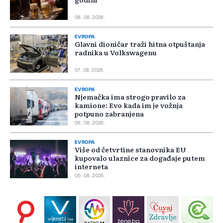
08. 08. 2026.
EVROPA
Glavni dioničar traži hitna otpuštanja
radnika u Volkswagenu
07. 08. 2026.
EVROPA
Njemačka ima strogo pravilo za
kamione: Evo kada im je vožnja
potpuno zabranjena
06. 08. 2026.
EVROPA
Više od četvrtine stanovnika EU
kupovalo ulaznice za događaje putem
interneta
05. 08. 2026.