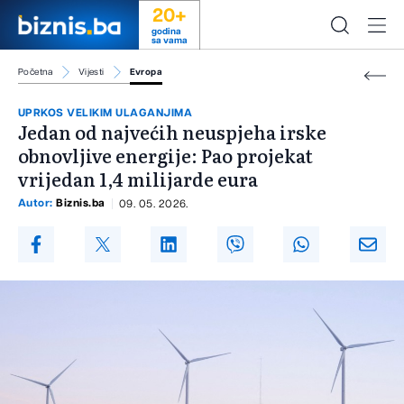
20+
godina
sa vama
Početna
Vijesti
Evropa
UPRKOS VELIKIM ULAGANJIMA
Jedan od najvećih neuspjeha irske
obnovljive energije: Pao projekat
vrijedan 1,4 milijarde eura
Autor:
Biznis.ba
09. 05. 2026.