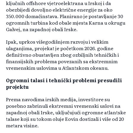
ključnih offshore vjetroelektrana u Irskoj i da
obezbijedi dovoljno električne energije za oko
350.000 domaćinstava. Planirano je postavljanje 30
ogromnih turbina kod obale mjesta Karna u okrugu
Galvej, na zapadnoj obali Irske.
Ipak, uprkos višegodišnjem razvoju i velikim
ulaganjima, projekat je početkom 2026. godine
definitivno obustavljen zbog ozbiljnih tehničkih i
finansijskih problema povezanih sa ekstremnim
vremenskim uslovima u Atlantskom okeanu.
Ogromni talasi i tehnički problemi presudili
projektu
Prema navodima irskih medija, investitore su
posebno zabrinuli ekstremni vremenski uslovi na
zapadnoj obali Irske, uključujući ogromne atlantske
talase koji su tokom oluje Eovin dostizali i više od 20
metara visine.