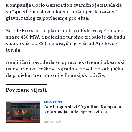
Kompanija Corio Generation zvanično je navela da
su "specifični uslovi lokacije i inženjerski izazovi"
glavni razlog za povlačenje projekta.
Seirde Roks bio je planiran kao offshore vjetropark
snage 450 MW, a pojedine turbine trebalo je da budu
visoke više od 320 metara, što je više od Ajfelovog
tornja.
Analitičari navode da su upravo ekstremni okeanski
uslovi i veliki troškovi izgradnje doveli do zaključka
da projekat trenutno nije finansijski održiv.
Povezane vijesti
MARKETING
Aer Lingus slavi 90 godina: Kampanja
koja stavlja ljude ispred aviona
30. 06. 2026.