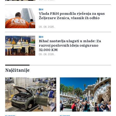
BIH
Vlada FBiH ponudila rješenja za spas
Željezare Zenica, vlasnik ih odbio
05. 08. 2026.
BIH
Bihać nastavlja ulagati u mlade: Za
razvoj poslovnih ideja osigurano
32.000 KM
05. 08. 2026.
Najčitanije