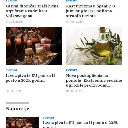
EVROPA
EVROPA
Glavni dioničar traži hitna
Rast turizma u Španiji: U
otpuštanja radnika u
junu stiglo 9,75 miliona
Volkswagenu
stranih turista
07. 08. 2026.
04. 08. 2026.
EVROPA
EVROPA
Izvoz piva iz EU pao za 11
Nova poskupljenja na
posto u 2025. godini
pomolu: Ekstremne vrućine
ugrozile proizvodnju
maslinovog ulja
08. 08. 2026.
04. 08. 2026.
Najnovije
EVROPA
Izvoz piva iz EU pao za 11 posto u 2025.
godini