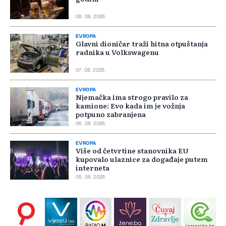
08. 08. 2026.
EVROPA
Glavni dioničar traži hitna otpuštanja
radnika u Volkswagenu
07. 08. 2026.
EVROPA
Njemačka ima strogo pravilo za
kamione: Evo kada im je vožnja
potpuno zabranjena
06. 08. 2026.
EVROPA
Više od četvrtine stanovnika EU
kupovalo ulaznice za događaje putem
interneta
05. 08. 2026.