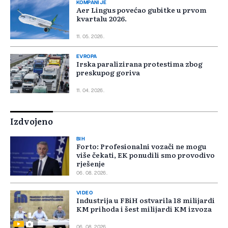
KOMPANIJE
Aer Lingus povećao gubitke u prvom
kvartalu 2026.
11. 05. 2026.
EVROPA
Irska paralizirana protestima zbog
preskupog goriva
11. 04. 2026.
Izdvojeno
BIH
Forto: Profesionalni vozači ne mogu
više čekati, EK ponudili smo provodivo
rješenje
06. 08. 2026.
VIDEO
Industrija u FBiH ostvarila 18 milijardi
KM prihoda i šest milijardi KM izvoza
06. 08. 2026.