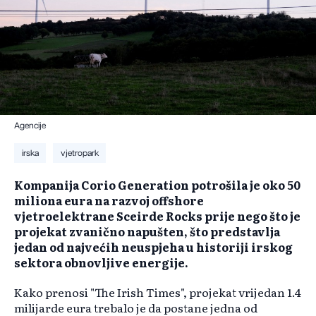
Agencije
irska
vjetropark
Kompanija Corio Generation potrošila je oko 50
miliona eura na razvoj offshore
vjetroelektrane Sceirde Rocks prije nego što je
projekat zvanično napušten, što predstavlja
jedan od najvećih neuspjeha u historiji irskog
sektora obnovljive energije.
Kako prenosi "The Irish Times", projekat vrijedan 1.4
milijarde eura trebalo je da postane jedna od