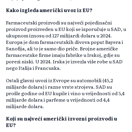
Kako izgleda američki uvoz iz EU?
Farmaceutski proizvodi su najveći pojedinačni
proizvod proizveden u EU koji se isporučuje u SAD, u
ukupnom iznosu od 127 milijardi dolara u 2024.
Europa je dom farmaceutskih divova poput Bayera i
Sanofija, ali to je samo dio priče. Brojne američke
farmaceutske firme imaju fabrike u Irskoj, gdje su
porezi niski. U 2024. Irska je izvezla više robe u SAD
nego Italija i Francuska.
Ostali glavni uvozi iz Evrope su automobili (45,2
milijarde dolara) i razne vrste strojeva. SAD su
prošle godine od EU kupile i vino u vrijednosti od 5,4
milijarde dolara i parfeme u vrijednosti od 4,4
milijarde dolara.
Koji su najveći američki izvozni proizvodi u
EU?