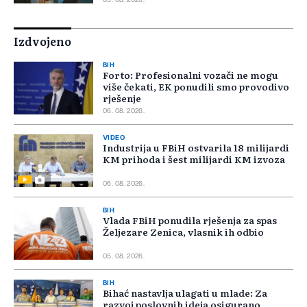
05. 08. 2026.
Izdvojeno
BIH
Forto: Profesionalni vozači ne mogu
više čekati, EK ponudili smo provodivo
rješenje
06. 08. 2026.
VIDEO
Industrija u FBiH ostvarila 18 milijardi
KM prihoda i šest milijardi KM izvoza
06. 08. 2026.
BIH
Vlada FBiH ponudila rješenja za spas
Željezare Zenica, vlasnik ih odbio
05. 08. 2026.
BIH
Bihać nastavlja ulagati u mlade: Za
razvoj poslovnih ideja osigurano