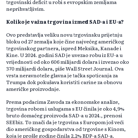
trgovinski deficit u robi s evropskim zemljama
neprihvatljivim.
Koliko je važna trgovina između SAD-a i EU-a?
Ovo predstavlja veliku novu trgovinsku prijetnju
bloku od 27 zemalja koje čine najvećeg američkog
trgovinskog partnera, ispred Meksika, Kanade i
Kine. U 2024. godini SAD je uvezao robu iz EU-a u
vrijednosti od oko 606 milijardi dolara i izvezao oko
370 milijardi dolara, piše Wall Street Journal. Ova
vrsta neravnoteže glavna je tačka spoticanja za
Trumpa dok pokušava koristiti carine za obnovu
američke proizvodnje.
Prema podacima Zavoda za ekonomske analize,
trgovina robom i uslugama s EU činila je oko 4,9%
bruto domaćeg proizvoda SAD-a u 2024., prenosi
SEEbiz. To znači da je trgovina s Europom još veći
dio američkog gospodarstva od trgovine s Kinom,
koja je prošle godine činila 2,2% BDP-a SAD-a.