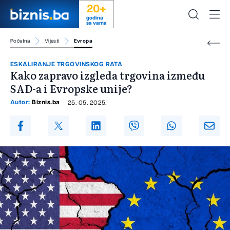
20+
godina
sa vama
Početna
Vijesti
Evropa
ESKALIRANJE TRGOVINSKOG RATA
Kako zapravo izgleda trgovina između
SAD-a i Evropske unije?
Autor:
Biznis.ba
25. 05. 2025.