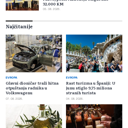
32.000 KM
05. 08. 2026.
Najčitanije
EVROPA
EVROPA
Glavni dioničar traži hitna
Rast turizma u Španiji: U
otpuštanja radnika u
junu stiglo 9,75 miliona
Volkswagenu
stranih turista
07. 08. 2026.
04. 08. 2026.