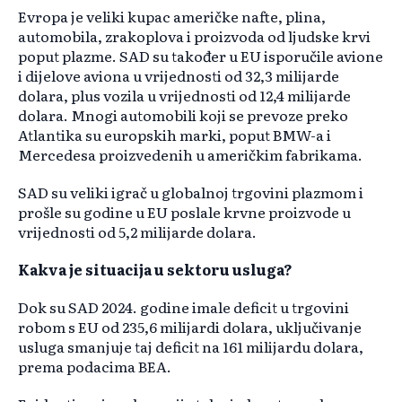
Evropa je veliki kupac američke nafte, plina,
automobila, zrakoplova i proizvoda od ljudske krvi
poput plazme. SAD su također u EU isporučile avione
i dijelove aviona u vrijednosti od 32,3 milijarde
dolara, plus vozila u vrijednosti od 12,4 milijarde
dolara. Mnogi automobili koji se prevoze preko
Atlantika su europskih marki, poput BMW-a i
Mercedesa proizvedenih u američkim fabrikama.
SAD su veliki igrač u globalnoj trgovini plazmom i
prošle su godine u EU poslale krvne proizvode u
vrijednosti od 5,2 milijarde dolara.
Kakva je situacija u sektoru usluga?
Dok su SAD 2024. godine imale deficit u trgovini
robom s EU od 235,6 milijardi dolara, uključivanje
usluga smanjuje taj deficit na 161 milijardu dolara,
prema podacima BEA.