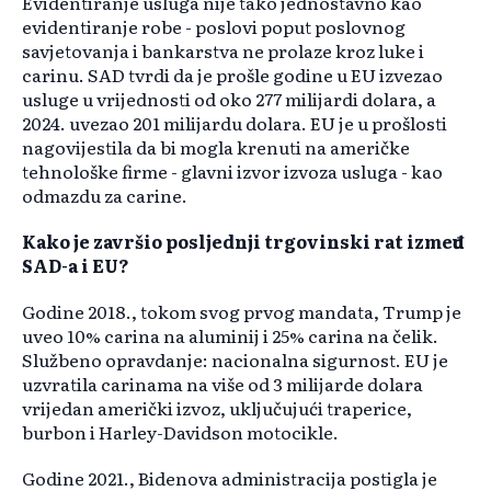
Evidentiranje usluga nije tako jednostavno kao
evidentiranje robe - poslovi poput poslovnog
savjetovanja i bankarstva ne prolaze kroz luke i
carinu. SAD tvrdi da je prošle godine u EU izvezao
usluge u vrijednosti od oko 277 milijardi dolara, a
2024. uvezao 201 milijardu dolara. EU je u prošlosti
nagovijestila da bi mogla krenuti na američke
tehnološke firme - glavni izvor izvoza usluga - kao
odmazdu za carine.
Kako je završio posljednji trgovinski rat između
SAD-a i EU?
Godine 2018., tokom svog prvog mandata, Trump je
uveo 10% carina na aluminij i 25% carina na čelik.
Službeno opravdanje: nacionalna sigurnost. EU je
uzvratila carinama na više od 3 milijarde dolara
vrijedan američki izvoz, uključujući traperice,
burbon i Harley-Davidson motocikle.
Godine 2021., Bidenova administracija postigla je