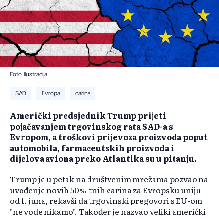
Foto: Ilustracija
SAD
Evropa
carine
Američki predsjednik Trump prijeti
pojačavanjem trgovinskog rata SAD-a s
Evropom, a troškovi prijevoza proizvoda poput
automobila, farmaceutskih proizvoda i
dijelova aviona preko Atlantika su u pitanju.
Trump je u petak na društvenim mrežama pozvao na
uvođenje novih 50%-tnih carina za Evropsku uniju
od 1. juna, rekavši da trgovinski pregovori s EU-om
"ne vode nikamo". Također je nazvao veliki američki