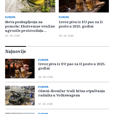
EVROPA
EVROPA
Nova poskupljenja na
Izvoz piva iz EU pao za 11
pomolu: Ekstremne vrućine
posto u 2025. godini
ugrozile proizvodnju
maslinovog ulja
04. 08. 2026.
08. 08. 2026.
Najnovije
EVROPA
Izvoz piva iz EU pao za 11 posto u 2025.
godini
08. 08. 2026.
EVROPA
Glavni dioničar traži hitna otpuštanja
radnika u Volkswagenu
07. 08. 2026.