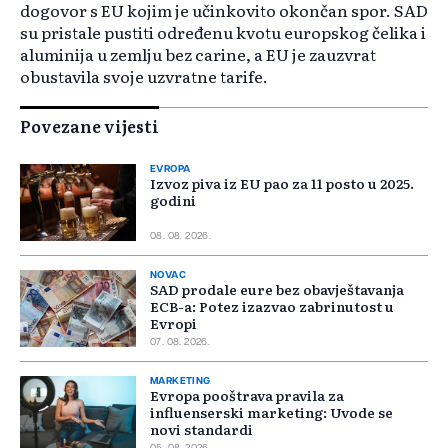
dogovor s EU kojim je učinkovito okončan spor. SAD
su pristale pustiti određenu kvotu europskog čelika i
aluminija u zemlju bez carine, a EU je zauzvrat
obustavila svoje uzvratne tarife.
Povezane vijesti
EVROPA
Izvoz piva iz EU pao za 11 posto u 2025.
godini
08. 08. 2026.
NOVAC
SAD prodale eure bez obavještavanja
ECB-a: Potez izazvao zabrinutost u
Evropi
07. 08. 2026.
MARKETING
Evropa pooštrava pravila za
influenserski marketing: Uvode se
novi standardi