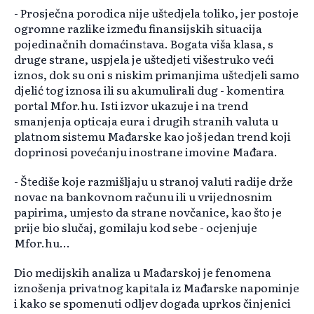
- Prosječna porodica nije uštedjela toliko, jer postoje
ogromne razlike između finansijskih situacija
pojedinačnih domaćinstava. Bogata viša klasa, s
druge strane, uspjela je uštedjeti višestruko veći
iznos, dok su oni s niskim primanjima uštedjeli samo
djelić tog iznosa ili su akumulirali dug - komentira
portal Mfor.hu. Isti izvor ukazuje i na trend
smanjenja opticaja eura i drugih stranih valuta u
platnom sistemu Mađarske kao još jedan trend koji
doprinosi povećanju inostrane imovine Mađara.
- Štediše koje razmišljaju u stranoj valuti radije drže
novac na bankovnom računu ili u vrijednosnim
papirima, umjesto da strane novčanice, kao što je
prije bio slučaj, gomilaju kod sebe - ocjenjuje
Mfor.hu...
Dio medijskih analiza u Mađarskoj je fenomena
iznošenja privatnog kapitala iz Mađarske napominje
i kako se spomenuti odljev događa uprkos činjenici