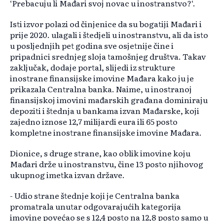
‘Prebacuju li Mađari svoj novac u inostranstvo?‘.
Isti izvor polazi od činjenice da su bogatiji Mađari i
prije 2020. ulagali i štedjeli u inostranstvu, ali da isto
u posljednjih pet godina sve osjetnije čine i
pripadnici srednjeg sloja tamošnjeg društva. Takav
zaključak, dodaje portal, slijedi iz strukture
inostrane finansijske imovine Mađara kako ju je
prikazala Centralna banka. Naime, u inostranoj
finansijskoj imovini mađarskih građana dominiraju
depoziti i štednja u bankama izvan Mađarske, koji
zajedno iznose 12,7 milijardi eura ili 65 posto
kompletne inostrane finansijske imovine Mađara.
Dionice, s druge strane, kao oblik imovine koju
Mađari drže u inostranstvu, čine 13 posto njihovog
ukupnog imetka izvan države.
- Udio strane štednje koji je Centralna banka
promatrala unutar odgovarajućih kategorija
imovine povećao se s 12,4 posto na 12,8 posto samo u