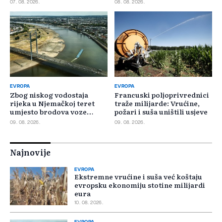
07. 08. 2026.
08. 08. 2026.
EVROPA
EVROPA
Zbog niskog vodostaja
Francuski poljoprivrednici
rijeka u Njemačkoj teret
traže milijarde: Vrućine,
umjesto brodova voze
požari i suša uništili usjeve
kamioni
09. 08. 2026.
09. 08. 2026.
Najnovije
EVROPA
Ekstremne vrućine i suša već koštaju
evropsku ekonomiju stotine milijardi
eura
10. 08. 2026.