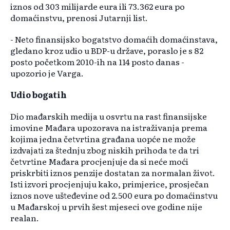
iznos od 303 milijarde eura ili 73.362 eura po
domaćinstvu, prenosi Jutarnji list.
- Neto finansijsko bogatstvo domaćih domaćinstava,
gledano kroz udio u BDP-u države, poraslo je s 82
posto početkom 2010-ih na 114 posto danas -
upozorio je Varga.
Udio bogatih
Dio mađarskih medija u osvrtu na rast finansijske
imovine Mađara upozorava na istraživanja prema
kojima jedna četvrtina građana uopće ne može
izdvajati za štednju zbog niskih prihoda te da tri
četvrtine Mađara procjenjuje da si neće moći
priskrbiti iznos penzije dostatan za normalan život.
Isti izvori procjenjuju kako, primjerice, prosječan
iznos nove ušteđevine od 2.500 eura po domaćinstvu
u Mađarskoj u prvih šest mjeseci ove godine nije
realan.