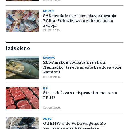
08. 08. 2026.
NOVAC
SAD prodale eure bez obavještavanja
ECB-a: Potez izazvao zabrinutost u
Evropi
07. 08. 2026.
Izdvojeno
EVROPA
Zbog niskog vodostaja rijeka u
Njemačkoj teret umjesto brodova voze
kamioni
09. 08. 2026.
BIH
Šta se dešava s neispravnim mesom u
FBiH?
09. 08. 2026.
AUTO
Od BMW-a do Volkswagena: Ko
zapravo kontroliše svjetske