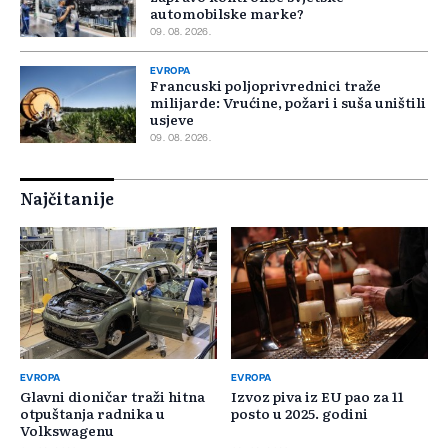
automobilske marke?
09. 08. 2026.
EVROPA
Francuski poljoprivrednici traže
milijarde: Vrućine, požari i suša uništili
usjeve
09. 08. 2026.
Najčitanije
EVROPA
EVROPA
Glavni dioničar traži hitna
Izvoz piva iz EU pao za 11
otpuštanja radnika u
posto u 2025. godini
Volkswagenu