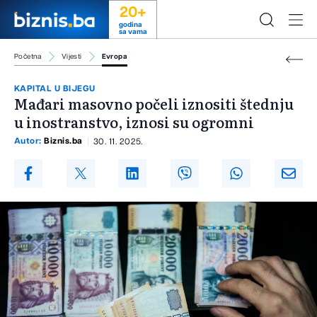
20+
godina
sa vama
Početna
Vijesti
Evropa
KAPITAL U BIJEGU
Mađari masovno počeli iznositi štednju
u inostranstvo, iznosi su ogromni
Autor:
Biznis.ba
30. 11. 2025.