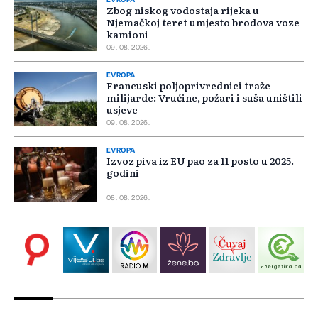
EVROPA
Zbog niskog vodostaja rijeka u
Njemačkoj teret umjesto brodova voze
kamioni
09. 08. 2026.
EVROPA
Francuski poljoprivrednici traže
milijarde: Vrućine, požari i suša uništili
usjeve
09. 08. 2026.
EVROPA
Izvoz piva iz EU pao za 11 posto u 2025.
godini
08. 08. 2026.