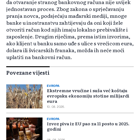
da otvaranje stranog bankovnog računa nije uvijek
jednostavan proces. Zbog zakona o sprječavanju
pranja novca, podsjećaju mađarski mediji, mnoge
banke u inostranstvu zahtijevaju da oni koji žele
otvoriti račun kod njih imaju lokalno prebivalište i
zaposlenje. Drugim riječima, prema istim izvorima,
ako klijent u banku samo uđe s ulice s vrećicom eura,
dolara ili švicarskih franaka, možda ih neće moći
uplatiti na bankovni račun.
Povezane vijesti
EVROPA
Ekstremne vrućine i suša već koštaju
evropsku ekonomiju stotine milijardi
eura
10. 08. 2026.
EVROPA
Izvoz piva iz EU pao za 11 posto u 2025.
godini