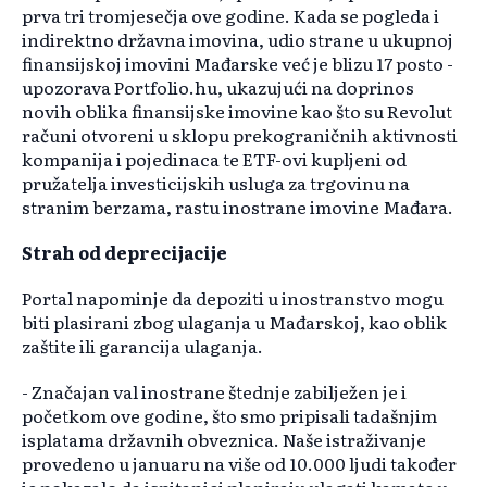
prva tri tromjesečja ove godine. Kada se pogleda i
indirektno državna imovina, udio strane u ukupnoj
finansijskoj imovini Mađarske već je blizu 17 posto -
upozorava Portfolio.hu, ukazujući na doprinos
novih oblika finansijske imovine kao što su Revolut
računi otvoreni u sklopu prekograničnih aktivnosti
kompanija i pojedinaca te ETF-ovi kupljeni od
pružatelja investicijskih usluga za trgovinu na
stranim berzama, rastu inostrane imovine Mađara.
Strah od deprecijacije
Portal napominje da depoziti u inostranstvo mogu
biti plasirani zbog ulaganja u Mađarskoj, kao oblik
zaštite ili garancija ulaganja.
- Značajan val inostrane štednje zabilježen je i
početkom ove godine, što smo pripisali tadašnjim
isplatama državnih obveznica. Naše istraživanje
provedeno u januaru na više od 10.000 ljudi također