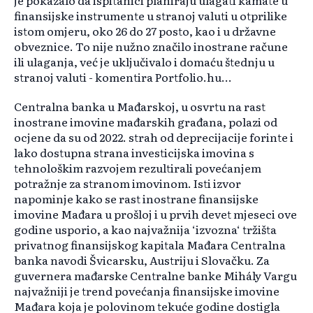
je pokazalo da ispitanici planiraju ulagati kamate u
finansijske instrumente u stranoj valuti u otprilike
istom omjeru, oko 26 do 27 posto, kao i u državne
obveznice. To nije nužno značilo inostrane račune
ili ulaganja, već je uključivalo i domaću štednju u
stranoj valuti - komentira Portfolio.hu...
Centralna banka u Mađarskoj, u osvrtu na rast
inostrane imovine mađarskih građana, polazi od
ocjene da su od 2022. strah od deprecijacije forinte i
lako dostupna strana investicijska imovina s
tehnološkim razvojem rezultirali povećanjem
potražnje za stranom imovinom. Isti izvor
napominje kako se rast inostrane finansijske
imovine Mađara u prošloj i u prvih devet mjeseci ove
godine usporio, a kao najvažnija ‘izvozna‘ tržišta
privatnog finansijskog kapitala Mađara Centralna
banka navodi Švicarsku, Austriju i Slovačku. Za
guvernera mađarske Centralne banke Mihály Vargu
najvažniji je trend povećanja finansijske imovine
Mađara koja je polovinom tekuće godine dostigla