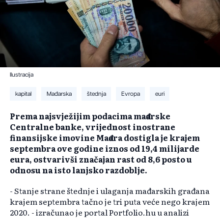
Ilustracija
kapital
Mađarska
štednja
Evropa
euri
Prema najsvježijim podacima mađarske
Centralne banke, vrijednost inostrane
finansijske imovine Mađara dostigla je krajem
septembra ove godine iznos od 19,4 milijarde
eura, ostvarivši značajan rast od 8,6 posto u
odnosu na isto lanjsko razdoblje.
- Stanje strane štednje i ulaganja mađarskih građana
krajem septembra tačno je tri puta veće nego krajem
2020. - izračunao je portal Portfolio.hu u analizi