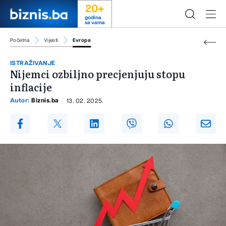
20+
godina
sa vama
Početna
Vijesti
Evropa
ISTRAŽIVANJE
Nijemci ozbiljno precjenjuju stopu
inflacije
Autor:
Biznis.ba
13. 02. 2025.