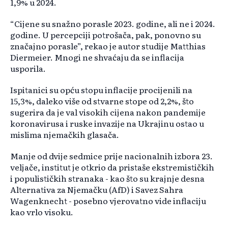
1,9% u 2024.
“Cijene su snažno porasle 2023. godine, ali ne i 2024.
godine. U percepciji potrošača, pak, ponovno su
značajno porasle”, rekao je autor studije Matthias
Diermeier. Mnogi ne shvaćaju da se inflacija
usporila.
Ispitanici su opću stopu inflacije procijenili na
15,3%, daleko više od stvarne stope od 2,2%, što
sugerira da je val visokih cijena nakon pandemije
koronavirusa i ruske invazije na Ukrajinu ostao u
mislima njemačkih glasača.
Manje od dvije sedmice prije nacionalnih izbora 23.
veljače, institut je otkrio da pristaše ekstremističkih
i populističkih stranaka - kao što su krajnje desna
Alternativa za Njemačku (AfD) i Savez Sahra
Wagenknecht - posebno vjerovatno vide inflaciju
kao vrlo visoku.