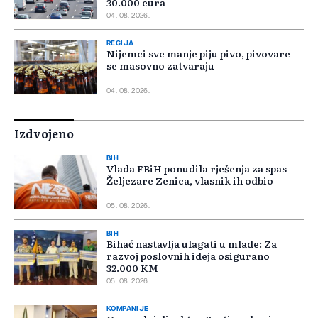
30.000 eura
04. 08. 2026.
REGIJA
Nijemci sve manje piju pivo, pivovare
se masovno zatvaraju
04. 08. 2026.
Izdvojeno
BIH
Vlada FBiH ponudila rješenja za spas
Željezare Zenica, vlasnik ih odbio
05. 08. 2026.
BIH
Bihać nastavlja ulagati u mlade: Za
razvoj poslovnih ideja osigurano
32.000 KM
05. 08. 2026.
KOMPANIJE