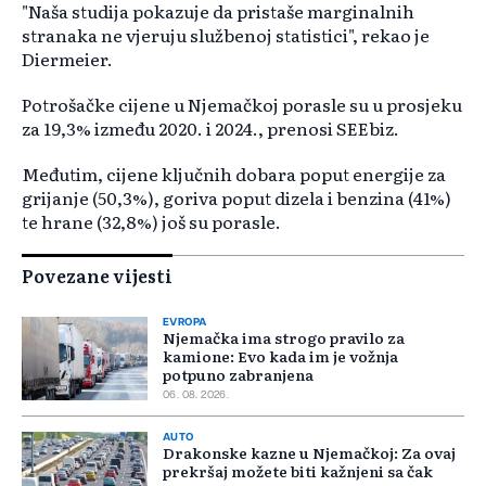
"Naša studija pokazuje da pristaše marginalnih
stranaka ne vjeruju službenoj statistici", rekao je
Diermeier.
Potrošačke cijene u Njemačkoj porasle su u prosjeku
za 19,3% između 2020. i 2024., prenosi SEEbiz.
Međutim, cijene ključnih dobara poput energije za
grijanje (50,3%), goriva poput dizela i benzina (41%)
te hrane (32,8%) još su porasle.
Povezane vijesti
EVROPA
Njemačka ima strogo pravilo za
kamione: Evo kada im je vožnja
potpuno zabranjena
06. 08. 2026.
AUTO
Drakonske kazne u Njemačkoj: Za ovaj
prekršaj možete biti kažnjeni sa čak