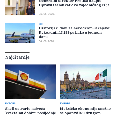
Generalni direktor Pretisa okupio
Upravu i Sindikat oko zajedničkog cilja
05. 08. 2026.
BIH
Historijski dani za Aerodrom Sarajevo:
Rekordnih 13.199 putnika u jednom
danu
04. 08. 2026.
Najčitanije
EVROPA
EVROPA
Shell ostvario najveću
Meksička ekonomija snažno
kvartalnu dobit u posljednje
se oporavila u drugom