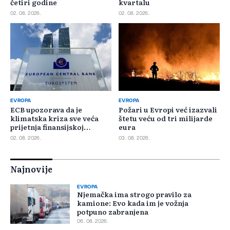
četiri godine
kvartalu
02. 08. 2026.
02. 08. 2026.
EVROPA
EVROPA
ECB upozorava da je
Požari u Evropi već izazvali
klimatska kriza sve veća
štetu veću od tri milijarde
prijetnja finansijskoj
eura
stabilnosti
02. 08. 2026.
03. 08. 2026.
Najnovije
EVROPA
Njemačka ima strogo pravilo za
kamione: Evo kada im je vožnja
potpuno zabranjena
06. 08. 2026.