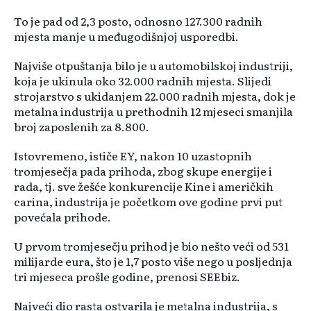
To je pad od 2,3 posto, odnosno 127.300 radnih
mjesta manje u međugodišnjoj usporedbi.
Najviše otpuštanja bilo je u automobilskoj industriji,
koja je ukinula oko 32.000 radnih mjesta. Slijedi
strojarstvo s ukidanjem 22.000 radnih mjesta, dok je
metalna industrija u prethodnih 12 mjeseci smanjila
broj zaposlenih za 8.800.
Istovremeno, ističe EY, nakon 10 uzastopnih
tromjesečja pada prihoda, zbog skupe energije i
rada, tj. sve žešće konkurencije Kine i američkih
carina, industrija je početkom ove godine prvi put
povećala prihode.
U prvom tromjesečju prihod je bio nešto veći od 531
milijarde eura, što je 1,7 posto više nego u posljednja
tri mjeseca prošle godine, prenosi SEEbiz.
Najveći dio rasta ostvarila je metalna industrija, s