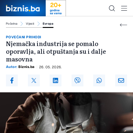
20+
godina
sa vama
Početna
Vijesti
Evropa
POVEĆANI PRIHODI
Njemačka industrija se pomalo
oporavlja, ali otpuštanja su i dalje
masovna
Autor:
Biznis.ba
26. 05. 2026.