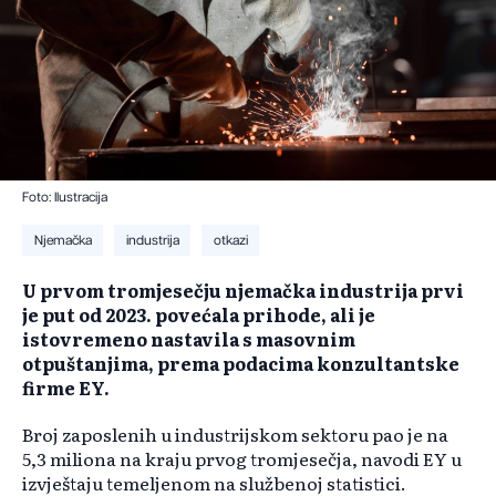
Foto: Ilustracija
Njemačka
industrija
otkazi
U prvom tromjesečju njemačka industrija prvi
je put od 2023. povećala prihode, ali je
istovremeno nastavila s masovnim
otpuštanjima, prema podacima konzultantske
firme EY.
Broj zaposlenih u industrijskom sektoru pao je na
5,3 miliona na kraju prvog tromjesečja, navodi EY u
izvještaju temeljenom na službenoj statistici.