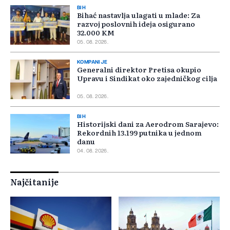
BIH
Bihać nastavlja ulagati u mlade: Za
razvoj poslovnih ideja osigurano
32.000 KM
05. 08. 2026.
KOMPANIJE
Generalni direktor Pretisa okupio
Upravu i Sindikat oko zajedničkog cilja
05. 08. 2026.
BIH
Historijski dani za Aerodrom Sarajevo:
Rekordnih 13.199 putnika u jednom
danu
04. 08. 2026.
Najčitanije