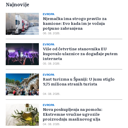
Najnovije
EVROPA
Njemačka ima strogo pravilo za
kamione: Evo kada im je vožnja
potpuno zabranjena
06. 08. 2026.
EVROPA
Više od četvrtine stanovnika EU
kupovalo ulaznice za događaje putem
interneta
05. 08. 2026.
EVROPA
Rast turizma u Španiji: U junu stiglo
9,75 miliona stranih turista
04. 08. 2026.
EVROPA
Nova poskupljenja na pomolu:
Ekstremne vrućine ugrozile
proizvodnju maslinovog ulja
04. 08. 2026.