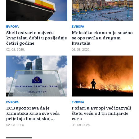
EVROPA
EVROPA
Shell ostvario najveću
Meksička ekonomija snažno
kvartalnu dobit u posljednje
se oporavila u drugom
četiri godine
kvartalu
02. 08. 2026.
02. 08. 2026.
EVROPA
EVROPA
ECB upozorava da je
Požari u Evropi već izazvali
klimatska kriza sve veća
štetu veću od tri milijarde
prijetnja finansijskoj
eura
stabilnosti
02. 08. 2026.
03. 08. 2026.