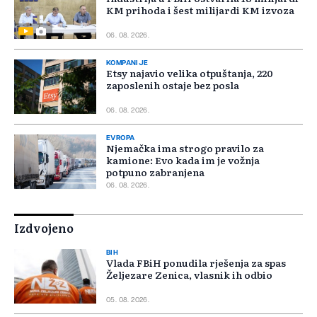
KM prihoda i šest milijardi KM izvoza
06. 08. 2026.
KOMPANIJE
Etsy najavio velika otpuštanja, 220
zaposlenih ostaje bez posla
06. 08. 2026.
EVROPA
Njemačka ima strogo pravilo za
kamione: Evo kada im je vožnja
potpuno zabranjena
06. 08. 2026.
Izdvojeno
BIH
Vlada FBiH ponudila rješenja za spas
Željezare Zenica, vlasnik ih odbio
05. 08. 2026.