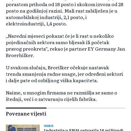
porastom prihoda od 18 posto i skokom izvoza od 28
posto na godišnjoj razini. Mali rast zabilježen je u
automobilskoj industriji, 2,1 posto, i
elektroindustriji, 1,4 posto.
„Naredni mjeseci pokazat će je li rast u nekoliko
pojedinačnih sektora samo bljesak ili početak
pravog preokreta“, rekao je partner EY Germany Jan
Broerhilker.
U svakom slučaju, Brorilker očekuje nastavak
trenda smanjenja radne snage, jer određeni sektori
i dalje pate od ozbiljnog viška kapaciteta.
Naime, u mnogim firmama ne razmišlja se samo o
štednji, već i o zatvaranju cijelih fabrika.
Povezane vijesti
VIDEO
Industrija u FBiH ostvarila 18 milijardi