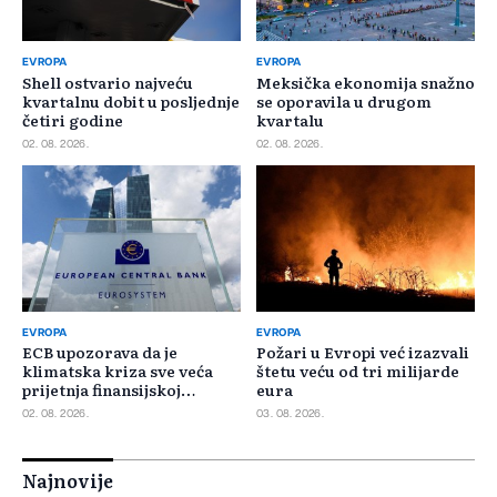
EVROPA
EVROPA
Shell ostvario najveću
Meksička ekonomija snažno
kvartalnu dobit u posljednje
se oporavila u drugom
četiri godine
kvartalu
02. 08. 2026.
02. 08. 2026.
EVROPA
EVROPA
ECB upozorava da je
Požari u Evropi već izazvali
klimatska kriza sve veća
štetu veću od tri milijarde
prijetnja finansijskoj
eura
stabilnosti
02. 08. 2026.
03. 08. 2026.
Najnovije