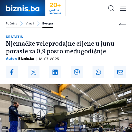
20+
godina
sa vama
Početna
Vijesti
Evropa
DESTATIS
Njemačke veleprodajne cijene u junu
porasle za 0,9 posto međugodišnje
Autor:
Biznis.ba
12. 07. 2025.