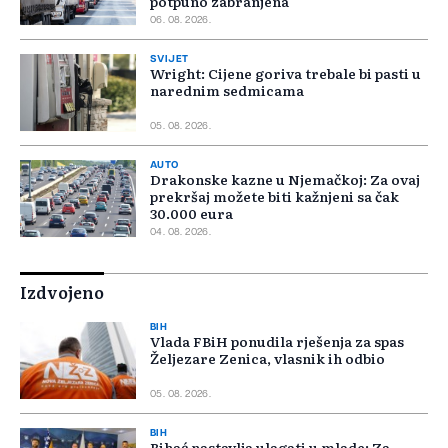
potpuno zabranjena
06. 08. 2026.
SVIJET
Wright: Cijene goriva trebale bi pasti u
narednim sedmicama
05. 08. 2026.
AUTO
Drakonske kazne u Njemačkoj: Za ovaj
prekršaj možete biti kažnjeni sa čak
30.000 eura
04. 08. 2026.
Izdvojeno
BIH
Vlada FBiH ponudila rješenja za spas
Željezare Zenica, vlasnik ih odbio
05. 08. 2026.
BIH
Bihać nastavlja ulagati u mlade: Za