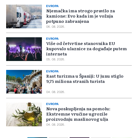
EVROPA
Njemačka ima strogo pravilo za
kamione: Evo kada im je vožnja
potpuno zabranjena
06. 08. 2026.
EVROPA
Više od četvrtine stanovnika EU
kupovalo ulaznice za događaje putem
interneta
05. 08. 2026.
EVROPA
Rast turizma u Španiji: U junu stiglo
9,75 miliona stranih turista
04. 08. 2026.
EVROPA
Nova poskupljenja na pomolu:
Ekstremne vrućine ugrozile
proizvodnju maslinovog ulja
04. 08. 2026.