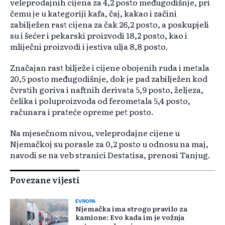
veleprodajnih cijena za 4,2 posto međugodišnje, pri
čemu je u kategoriji kafa, čaj, kakao i začini
zabilježen rast cijena za čak 26,2 posto, a poskupjeli
su i šećer i pekarski proizvodi 18,2 posto, kao i
mliječni proizvodi i jestiva ulja 8,8 posto.
Značajan rast bilježe i cijene obojenih ruda i metala
20,5 posto međugodišnje, dok je pad zabilježen kod
čvrstih goriva i naftnih derivata 5,9 posto, željeza,
čelika i poluproizvoda od ferometala 5,4 posto,
računara i prateće opreme pet posto.
Na mjesečnom nivou, veleprodajne cijene u
Njemačkoj su porasle za 0,2 posto u odnosu na maj,
navodi se na veb stranici Destatisa, prenosi Tanjug.
Povezane vijesti
EVROPA
Njemačka ima strogo pravilo za
kamione: Evo kada im je vožnja