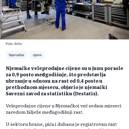
Foto: Arhiv
Njemačka
cijene
Njemačke veleprodajne cijene su u junu porasle
za 0,9 posto međugodišnje, što predstavlja
ubrzanje u odnosu na rast od 0,4 posto u
prethodnom mjesecu, objavio je njemački
Savezni zavod za statistiku (Destatis).
Veleprodajne cijene u Njemačkoj već sedam mjeseci
zaredom bilježe međugodišnji rast.
U sektoru hrane, pića i duhana je registrovan rast