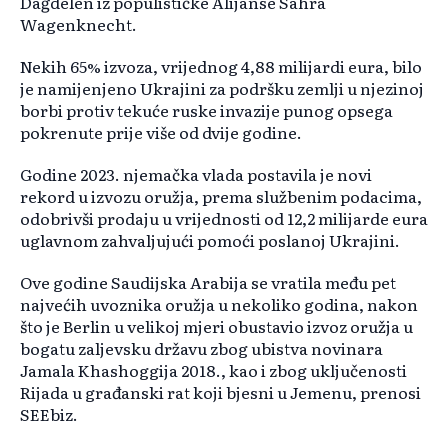
Dağdelen iz populističke Alijanse Sahra
Wagenknecht.
Nekih 65% izvoza, vrijednog 4,88 milijardi eura, bilo
je namijenjeno Ukrajini za podršku zemlji u njezinoj
borbi protiv tekuće ruske invazije punog opsega
pokrenute prije više od dvije godine.
Godine 2023. njemačka vlada postavila je novi
rekord u izvozu oružja, prema službenim podacima,
odobrivši prodaju u vrijednosti od 12,2 milijarde eura
uglavnom zahvaljujući pomoći poslanoj Ukrajini.
Ove godine Saudijska Arabija se vratila među pet
najvećih uvoznika oružja u nekoliko godina, nakon
što je Berlin u velikoj mjeri obustavio izvoz oružja u
bogatu zaljevsku državu zbog ubistva novinara
Jamala Khashoggija 2018., kao i zbog uključenosti
Rijada u građanski rat koji bjesni u Jemenu, prenosi
SEEbiz.