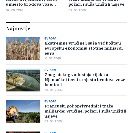
umjesto brodova voze
požari i suša uništili usjeve
kamioni
09. 08. 2026.
09. 08. 2026.
Najnovije
EVROPA
Ekstremne vrućine i suša već koštaju
evropsku ekonomiju stotine milijardi
eura
10. 08. 2026.
EVROPA
Zbog niskog vodostaja rijeka u
Njemačkoj teret umjesto brodova voze
kamioni
09. 08. 2026.
EVROPA
Francuski poljoprivrednici traže
milijarde: Vrućine, požari i suša uništili
usjeve
09. 08. 2026.