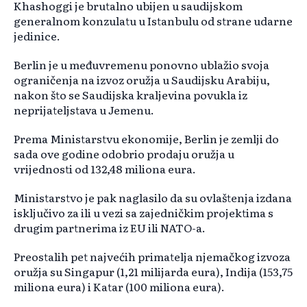
Khashoggi je brutalno ubijen u saudijskom
generalnom konzulatu u Istanbulu od strane udarne
jedinice.
Berlin je u međuvremenu ponovno ublažio svoja
ograničenja na izvoz oružja u Saudijsku Arabiju,
nakon što se Saudijska kraljevina povukla iz
neprijateljstava u Jemenu.
Prema Ministarstvu ekonomije, Berlin je zemlji do
sada ove godine odobrio prodaju oružja u
vrijednosti od 132,48 miliona eura.
Ministarstvo je pak naglasilo da su ovlaštenja izdana
isključivo za ili u vezi sa zajedničkim projektima s
drugim partnerima iz EU ili NATO-a.
Preostalih pet najvećih primatelja njemačkog izvoza
oružja su Singapur (1,21 milijarda eura), Indija (153,75
miliona eura) i Katar (100 miliona eura).