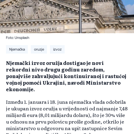
Foto: Unsplash
Njemačka
oruzje
izvoz
Njemački izvoz oružja dostigao je novi
rekordni nivo drugu godinu zaredom,
ponajviše zahvaljujući kontinuiranoj i rastućoj
vojnoj pomoći Ukrajini, navodi Ministarstvo
ekonomije.
Između 1. januara i 18. juna njemačka vlada odobrila
je ukupan izvoz oružja u vrijednosti od najmanje 7,48
milijardi eura (8,01 milijardu dolara), što je 30% više
u odnosu na prvu polovicu prošle godine, otkrilo je
ministarstvo u odgovoru na upit zastupnice Sevim