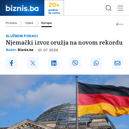
20+
godina
sa vama
Početna
Vijesti
Evropa
SLUŽBENI PODACI
Njemački izvoz oružja na novom rekordu
Autor:
Biznis.ba
01. 07. 2024.