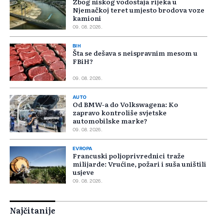
Zbog niskog vodostaja rijeka u
Njemačkoj teret umjesto brodova voze
kamioni
09. 08. 2026.
BIH
Šta se dešava s neispravnim mesom u
FBiH?
09. 08. 2026.
AUTO
Od BMW-a do Volkswagena: Ko
zapravo kontroliše svjetske
automobilske marke?
09. 08. 2026.
EVROPA
Francuski poljoprivrednici traže
milijarde: Vrućine, požari i suša uništili
usjeve
09. 08. 2026.
Najčitanije