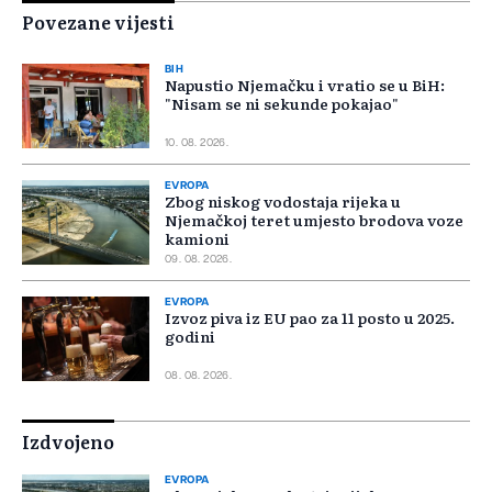
Povezane vijesti
BIH
Napustio Njemačku i vratio se u BiH:
"Nisam se ni sekunde pokajao"
10. 08. 2026.
EVROPA
Zbog niskog vodostaja rijeka u
Njemačkoj teret umjesto brodova voze
kamioni
09. 08. 2026.
EVROPA
Izvoz piva iz EU pao za 11 posto u 2025.
godini
08. 08. 2026.
Izdvojeno
EVROPA