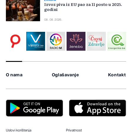
EVROPA
Izvoz piva iz EU pao za 11 posto u 2025.
godini
08. 08. 2026.
O nama
Oglašavanje
Kontakt
Uslovi korištenja
Privatnost