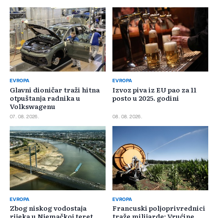
EVROPA
EVROPA
Glavni dioničar traži hitna
Izvoz piva iz EU pao za 11
otpuštanja radnika u
posto u 2025. godini
Volkswagenu
07. 08. 2026.
08. 08. 2026.
EVROPA
EVROPA
Zbog niskog vodostaja
Francuski poljoprivrednici
rijeka u Njemačkoj teret
traže milijarde: Vrućine,