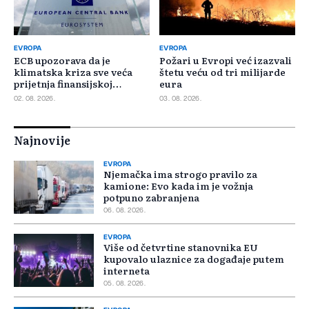
EVROPA
EVROPA
ECB upozorava da je
Požari u Evropi već izazvali
klimatska kriza sve veća
štetu veću od tri milijarde
prijetnja finansijskoj
eura
stabilnosti
02. 08. 2026.
03. 08. 2026.
Najnovije
EVROPA
Njemačka ima strogo pravilo za
kamione: Evo kada im je vožnja
potpuno zabranjena
06. 08. 2026.
EVROPA
Više od četvrtine stanovnika EU
kupovalo ulaznice za događaje putem
interneta
05. 08. 2026.