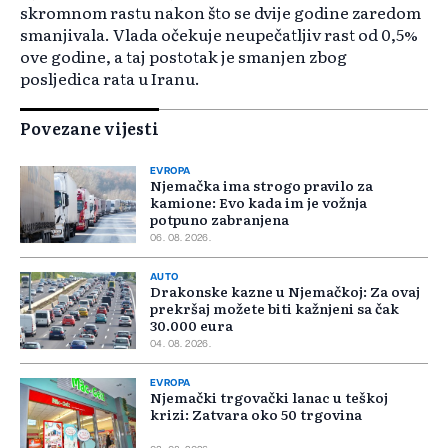
skromnom rastu nakon što se dvije godine zaredom
smanjivala. Vlada očekuje neupečatljiv rast od 0,5%
ove godine, a taj postotak je smanjen zbog
posljedica rata u Iranu.
Povezane vijesti
EVROPA
Njemačka ima strogo pravilo za
kamione: Evo kada im je vožnja
potpuno zabranjena
06. 08. 2026.
AUTO
Drakonske kazne u Njemačkoj: Za ovaj
prekršaj možete biti kažnjeni sa čak
30.000 eura
04. 08. 2026.
EVROPA
Njemački trgovački lanac u teškoj
krizi: Zatvara oko 50 trgovina