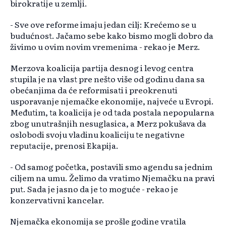
birokratije u zemlji.
- Sve ove reforme imaju jedan cilj: Krećemo se u
budućnost. Jačamo sebe kako bismo mogli dobro da
živimo u ovim novim vremenima - rekao je Merz.
Merzova koalicija partija desnog i levog centra
stupila je na vlast pre nešto više od godinu dana sa
obećanjima da će reformisati i preokrenuti
usporavanje njemačke ekonomije, najveće u Evropi.
Međutim, ta koalicija je od tada postala nepopularna
zbog unutrašnjih nesuglasica, a Merz pokušava da
oslobodi svoju vladinu koaliciju te negativne
reputacije, prenosi Ekapija.
- Od samog početka, postavili smo agendu sa jednim
ciljem na umu. Želimo da vratimo Njemačku na pravi
put. Sada je jasno da je to moguće - rekao je
konzervativni kancelar.
Njemačka ekonomija se prošle godine vratila