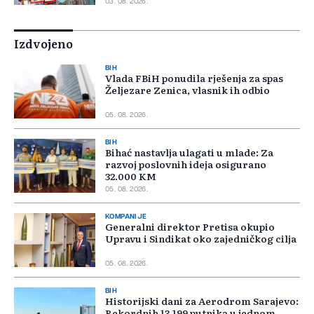
03. 08. 2026.
Izdvojeno
BIH
Vlada FBiH ponudila rješenja za spas
Željezare Zenica, vlasnik ih odbio
05. 08. 2026.
BIH
Bihać nastavlja ulagati u mlade: Za
razvoj poslovnih ideja osigurano
32.000 KM
05. 08. 2026.
KOMPANIJE
Generalni direktor Pretisa okupio
Upravu i Sindikat oko zajedničkog cilja
05. 08. 2026.
BIH
Historijski dani za Aerodrom Sarajevo:
Rekordnih 13.199 putnika u jednom