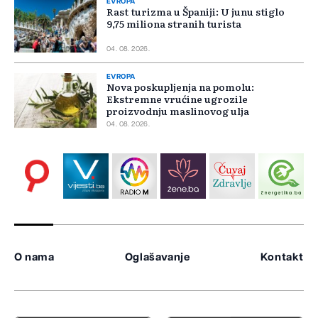
EVROPA
Rast turizma u Španiji: U junu stiglo
9,75 miliona stranih turista
04. 08. 2026.
EVROPA
Nova poskupljenja na pomolu:
Ekstremne vrućine ugrozile
proizvodnju maslinovog ulja
04. 08. 2026.
O nama
Oglašavanje
Kontakt