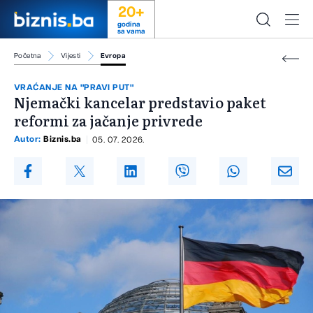
20+
godina
sa vama
Početna
Vijesti
Evropa
VRAĆANJE NA "PRAVI PUT"
Njemački kancelar predstavio paket
reformi za jačanje privrede
Autor:
Biznis.ba
05. 07. 2026.