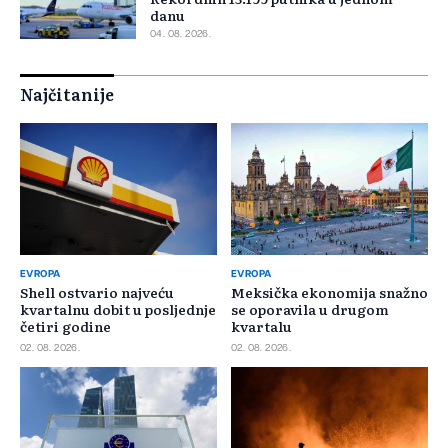
danu
04. 08. 2026.
Najčitanije
EVROPA
EVROPA
Shell ostvario najveću
Meksička ekonomija snažno
kvartalnu dobit u posljednje
se oporavila u drugom
četiri godine
kvartalu
02. 08. 2026.
02. 08. 2026.