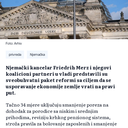
Foto: Arhiv
privreda
Njemačka
Njemački kancelar Friedrih Merz i njegovi
koalicioni partneri u vladi predstavili su
sveobuhvatni paket reformi sa ciljem da se
usporavanje ekonomije zemlje vrati na pravi
put.
Tačno 34 mjere uključuju smanjenje poreza na
dohodak za porodice sa niskim i srednjim
prihodima, reviziju krhkog penzionog sistema,
stroža pravila za bolovanje zaposlenih i smanjenje