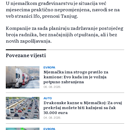
U njemačkom građevinarstvu je situacija već
mjesecima praktično nepromjenjena, navodi se na
veb stranici Ifo, prenosi Tanjug.
Kompanije za sada planiraju zadržavanje postojećeg
broja radnika, bez značajnijih otpuštanja, ali i bez
novih zapošljavanja.
Povezane vijesti
EVROPA
Njemačka ima strogo pravilo za
kamione: Evo kada im je vožnja
potpuno zabranjena
06. 08. 2026.
AUTO
Drakonske kazne u Njemačkoj: Za ovaj
prekršaj možete biti kažnjeni sa čak
30.000 eura
04. 08. 2026.
EVROPA