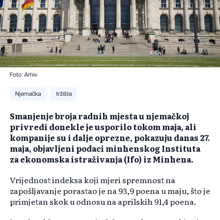
Foto: Arhiv
Njemačka
tržišta
Smanjenje broja radnih mjesta u njemačkoj
privredi donekle je usporilo tokom maja, ali
kompanije su i dalje oprezne, pokazuju danas 27.
maja, objavljeni podaci minhenskog Instituta
za ekonomska istraživanja (Ifo) iz Minhena.
Vrijednost indeksa koji mjeri spremnost na
zapošljavanje porastao je na 93,9 poena u maju, što je
primjetan skok u odnosu na aprilskih 91,4 poena.