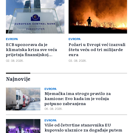
EVROPA
EVROPA
ECB upozorava da je
Požari u Evropi već izazvali
klimatska kriza sve veća
štetu veću od tri milijarde
prijetnja finansijskoj
eura
stabilnosti
02. 08. 2026.
03. 08. 2026.
Najnovije
EVROPA
Njemačka ima strogo pravilo za
kamione: Evo kada im je vožnja
potpuno zabranjena
06. 08. 2026.
EVROPA
Više od četvrtine stanovnika EU
kupovalo ulaznice za događaje putem