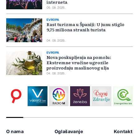
interneta
05. 08. 2026.
EVROPA
Rast turizma u Španiji: U junu stiglo
9,75 miliona stranih turista
04. 08. 2026.
EVROPA
Nova poskupljenja na pomolu:
Ekstremne vrućine ugrozile
proizvodnju maslinovog ulja
04. 08. 2026.
O nama
Oglašavanje
Kontakt