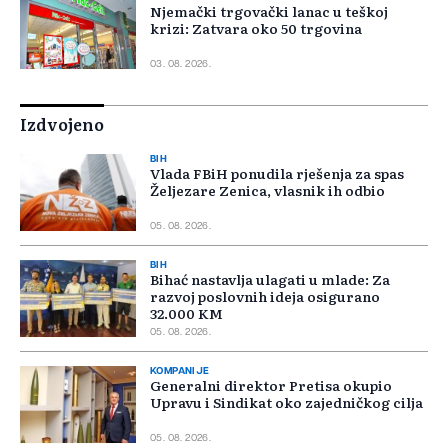
Njemački trgovački lanac u teškoj
krizi: Zatvara oko 50 trgovina
03. 08. 2026.
Izdvojeno
BIH
Vlada FBiH ponudila rješenja za spas
Željezare Zenica, vlasnik ih odbio
05. 08. 2026.
BIH
Bihać nastavlja ulagati u mlade: Za
razvoj poslovnih ideja osigurano
32.000 KM
05. 08. 2026.
KOMPANIJE
Generalni direktor Pretisa okupio
Upravu i Sindikat oko zajedničkog cilja
05. 08. 2026.