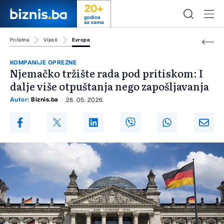
20+
godina
sa vama
Početna
Vijesti
Evropa
KOMPANIJE OPREZNE
Njemačko tržište rada pod pritiskom: I
dalje više otpuštanja nego zapošljavanja
Autor:
Biznis.ba
28. 05. 2026.