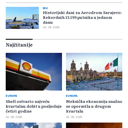
BIH
Historijski dani za Aerodrom Sarajevo:
Rekordnih 13.199 putnika u jednom
danu
04. 08. 2026.
Najčitanije
EVROPA
EVROPA
Shell ostvario najveću
Meksička ekonomija snažno
kvartalnu dobit u posljednje
se oporavila u drugom
četiri godine
kvartalu
02. 08. 2026.
02. 08. 2026.