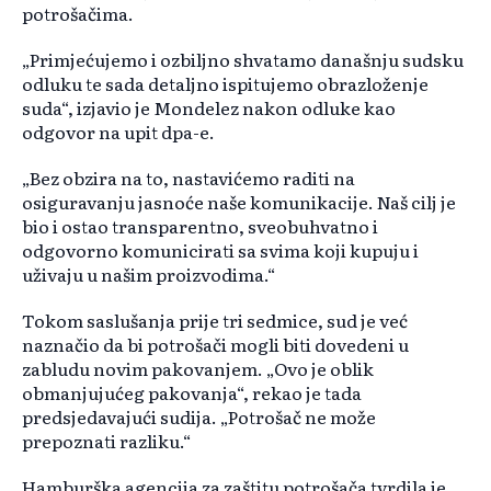
potrošačima.
„Primjećujemo i ozbiljno shvatamo današnju sudsku
odluku te sada detaljno ispituјemo obrazloženje
suda“, izjavio je Mondelez nakon odluke kao
odgovor na upit dpa-e.
„Bez obzira na to, nastavićemo raditi na
osiguravanju jasnoće naše komunikacije. Naš cilj je
bio i ostao transparentno, sveobuhvatno i
odgovorno komunicirati sa svima koji kupuju i
uživaju u našim proizvodima.“
Tokom saslušanja prije tri sedmice, sud je već
naznačio da bi potrošači mogli biti dovedeni u
zabludu novim pakovanjem. „Ovo je oblik
obmanjujućeg pakovanja“, rekao je tada
predsjedavajući sudija. „Potrošač ne može
prepoznati razliku.“
Hamburška agencija za zaštitu potrošača tvrdila je