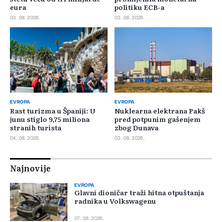
eura
politiku ECB-a
03. 08. 2026.
03. 08. 2026.
EVROPA
EVROPA
Rast turizma u Španiji: U
Nuklearna elektrana Pakš
junu stiglo 9,75 miliona
pred potpunim gašenjem
stranih turista
zbog Dunava
04. 08. 2026.
03. 08. 2026.
Najnovije
EVROPA
Glavni dioničar traži hitna otpuštanja
radnika u Volkswagenu
07. 08. 2026.