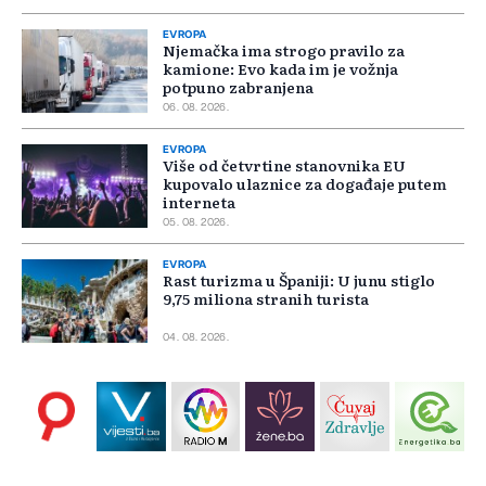
EVROPA
Njemačka ima strogo pravilo za
kamione: Evo kada im je vožnja
potpuno zabranjena
06. 08. 2026.
EVROPA
Više od četvrtine stanovnika EU
kupovalo ulaznice za događaje putem
interneta
05. 08. 2026.
EVROPA
Rast turizma u Španiji: U junu stiglo
9,75 miliona stranih turista
04. 08. 2026.