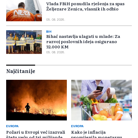
Vlada FBiH ponudila rješenja za spas
Željezare Zenica, vlasnik ih odbio
05. 08. 2026.
BIH
Bihać nastavlja ulagati u mlade: Za
razvoj poslovnih ideja osigurano
32.000 KM
05. 08. 2026.
Najčitanije
EVROPA
EVROPA
Požari u Evropi već izazvali
Kako je inflacija
štetu veću od tri milijarde
promijenila monetarnu