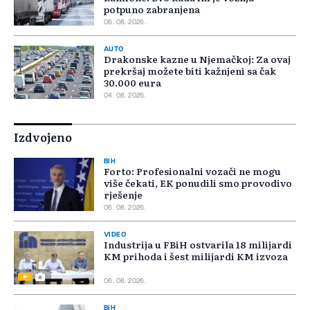
potpuno zabranjena
06. 08. 2026.
AUTO
Drakonske kazne u Njemačkoj: Za ovaj
prekršaj možete biti kažnjeni sa čak
30.000 eura
04. 08. 2026.
Izdvojeno
BIH
Forto: Profesionalni vozači ne mogu
više čekati, EK ponudili smo provodivo
rješenje
06. 08. 2026.
VIDEO
Industrija u FBiH ostvarila 18 milijardi
KM prihoda i šest milijardi KM izvoza
06. 08. 2026.
BIH