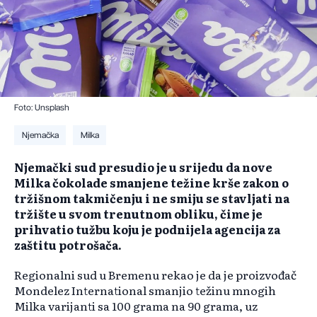
Foto: Unsplash
Njemačka
Milka
Njemački sud presudio je u srijedu da nove
Milka čokolade smanjene težine krše zakon o
tržišnom takmičenju i ne smiju se stavljati na
tržište u svom trenutnom obliku, čime je
prihvatio tužbu koju je podnijela agencija za
zaštitu potrošača.
Regionalni sud u Bremenu rekao je da je proizvođač
Mondelez International smanjio težinu mnogih
Milka varijanti sa 100 grama na 90 grama, uz