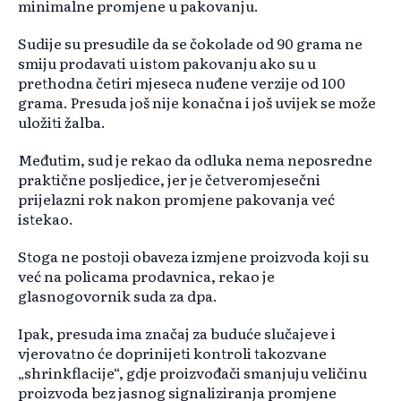
minimalne promjene u pakovanju.
Sudije su presudile da se čokolade od 90 grama ne
smiju prodavati u istom pakovanju ako su u
prethodna četiri mjeseca nuđene verzije od 100
grama. Presuda još nije konačna i još uvijek se može
uložiti žalba.
Međutim, sud je rekao da odluka nema neposredne
praktične posljedice, jer je četveromjesečni
prijelazni rok nakon promjene pakovanja već
istekao.
Stoga ne postoji obaveza izmjene proizvoda koji su
već na policama prodavnica, rekao je
glasnogovornik suda za dpa.
Ipak, presuda ima značaj za buduće slučajeve i
vjerovatno će doprinijeti kontroli takozvane
„shrinkflacije“, gdje proizvođači smanjuju veličinu
proizvoda bez jasnog signaliziranja promjene