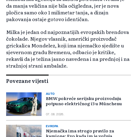
da manja veličina nije bila očigledna, jer je nova
pločica samo oko 1 milimetar tanja, a dizajn
pakovanja ostaje gotovo identičan.
Milka je jedan od najpoznatijih evropskih brendova
čokolade. Njegov vlasnik, američki proizvođač
grickalica Mondelez, koji ima njemačko sjedište u
sjevernom gradu Bremenu, odbacio je kritike,
rekavši da je težina jasno navedena i na prednjoj i na
stražnjoj strani ambalaže.
Povezane vijesti
AUTO
BMW pokreće serijsku proizvodnju
potpuno električnog i3 u Münchenu
07. 08. 2026.
EVROPA
Njemačka ima strogo pravilo za
kamione: Evo kada im je vožnja