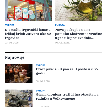
EVROPA
EVROPA
Njemački trgovački lanac u
Nova poskupljenja na
teškoj krizi: Zatvara oko 50
pomolu: Ekstremne vrućine
trgovina
ugrozile proizvodnju
maslinovog ulja
03. 08. 2026.
04. 08. 2026.
Najnovije
EVROPA
Izvoz piva iz EU pao za 11 posto u 2025.
godini
08. 08. 2026.
EVROPA
Glavni dioničar traži hitna otpuštanja
radnika u Volkswagenu
07. 08. 2026.