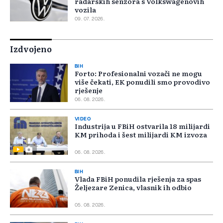
radarskih senzora s Volkswagenovih
vozila
09. 07. 2026.
Izdvojeno
BIH
Forto: Profesionalni vozači ne mogu
više čekati, EK ponudili smo provodivo
rješenje
06. 08. 2026.
VIDEO
Industrija u FBiH ostvarila 18 milijardi
KM prihoda i šest milijardi KM izvoza
06. 08. 2026.
BIH
Vlada FBiH ponudila rješenja za spas
Željezare Zenica, vlasnik ih odbio
05. 08. 2026.