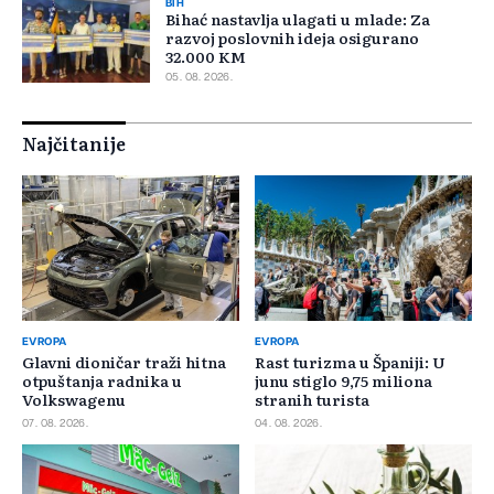
BIH
Bihać nastavlja ulagati u mlade: Za
razvoj poslovnih ideja osigurano
32.000 KM
05. 08. 2026.
Najčitanije
EVROPA
EVROPA
Glavni dioničar traži hitna
Rast turizma u Španiji: U
otpuštanja radnika u
junu stiglo 9,75 miliona
Volkswagenu
stranih turista
07. 08. 2026.
04. 08. 2026.