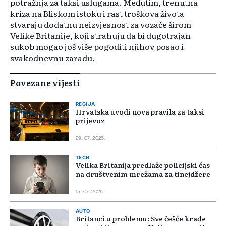
potražnja za taksi uslugama. Međutim, trenutna
kriza na Bliskom istoku i rast troškova života
stvaraju dodatnu neizvjesnost za vozače širom
Velike Britanije, koji strahuju da bi dugotrajan
sukob mogao još više pogoditi njihov posao i
svakodnevnu zaradu.
Povezane vijesti
REGIJA
Hrvatska uvodi nova pravila za taksi
prijevoz
29. 07. 2026.
TECH
Velika Britanija predlaže policijski čas
na društvenim mrežama za tinejdžere
15. 07. 2026.
AUTO
Britanci u problemu: Sve češće krađe