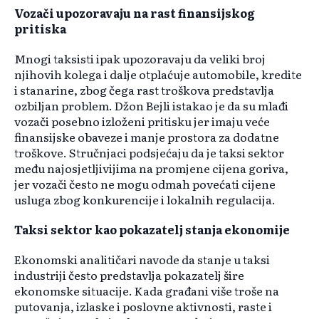
Vozači upozoravaju na rast finansijskog
pritiska
Mnogi taksisti ipak upozoravaju da veliki broj
njihovih kolega i dalje otplaćuje automobile, kredite
i stanarine, zbog čega rast troškova predstavlja
ozbiljan problem. Džon Bejli istakao je da su mlađi
vozači posebno izloženi pritisku jer imaju veće
finansijske obaveze i manje prostora za dodatne
troškove. Stručnjaci podsjećaju da je taksi sektor
među najosjetljivijima na promjene cijena goriva,
jer vozači često ne mogu odmah povećati cijene
usluga zbog konkurencije i lokalnih regulacija.
Taksi sektor kao pokazatelj stanja ekonomije
Ekonomski analitičari navode da stanje u taksi
industriji često predstavlja pokazatelj šire
ekonomske situacije. Kada građani više troše na
putovanja, izlaske i poslovne aktivnosti, raste i