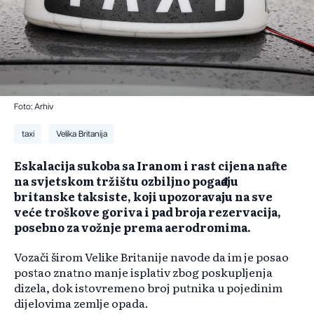
Foto: Arhiv
taxi
Velika Britanija
​Eskalacija sukoba sa Iranom i rast cijena nafte
na svjetskom tržištu ozbiljno pogađaju
britanske taksiste, koji upozoravaju na sve
veće troškove goriva i pad broja rezervacija,
posebno za vožnje prema aerodromima.
Vozači širom Velike Britanije navode da im je posao
postao znatno manje isplativ zbog poskupljenja
dizela, dok istovremeno broj putnika u pojedinim
dijelovima zemlje opada.