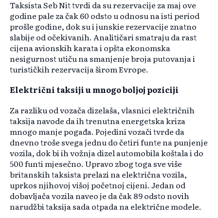
Taksista Seb Nit tvrdi da su rezervacije za maj ove
godine pale za čak 60 odsto u odnosu na isti period
prošle godine, dok su i junskie rezervacije znatno
slabije od očekivanih. Analitičari smatraju da rast
cijena avionskih karata i opšta ekonomska
nesigurnost utiču na smanjenje broja putovanja i
turističkih rezervacija širom Evrope.
Električni taksiji u mnogo boljoj poziciji
Za razliku od vozača dizelaša, vlasnici električnih
taksija navode da ih trenutna energetska kriza
mnogo manje pogađa. Pojedini vozači tvrde da
dnevno troše svega jednu do četiri funte na punjenje
vozila, dok bi ih vožnja dizel automobila koštala i do
500 funti mjesečno. Upravo zbog toga sve više
britanskih taksista prelazi na električna vozila,
uprkos njihovoj višoj početnoj cijeni. Jedan od
dobavljača vozila naveo je da čak 89 odsto novih
narudžbi taksija sada otpada na električne modele.