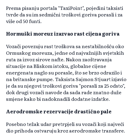
Prema pisanju portala "TaxiPoint", pojedini taksisti
tvrde da su im sedmični troškovi goriva porasli i za
više od 50 funti.
Hormuški moreuz izazvao rast cijena goriva
Vozači povezuju rast troškova sa nestabilnošću oko
Ormuskog moreuza, jedne od najvažnijih svjetskih
ruta za izvoz sirove nafte. Nakon zaoštravanja
situacije na Bliskom istoku, globalne cijene
energenata naglo su porasle, što se brzo odrazilo i
na britanske pumpe. Taksista Sajmon Stjuart izjavio
je da su njegovi troškovi goriva "porasli za 25 odsto",
dok drugi vozači navode da sada rade znatno duže
smjene kako bi nadoknadili dodatne izdatke.
Aerodromske rezervacije drastično pale
Posebno težak udar pretrpjeli su vozači koji najveći
dio prihoda ostvaruju kroz aerodromske transfere.