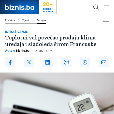
20+
godina
sa vama
Početna
Vijesti
Evropa
ISTRAŽIVANJE
Toplotni val povećao prodaju klima
uređaja i sladoleda širom Francuske
Autor:
Biznis.ba
25. 06. 2026.