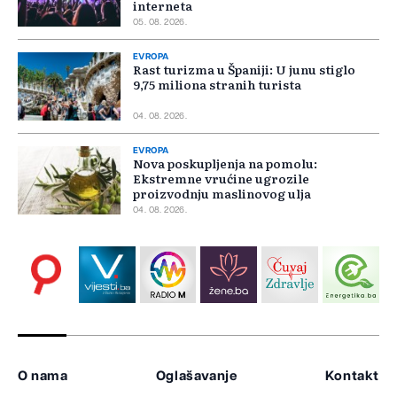
interneta
05. 08. 2026.
EVROPA
Rast turizma u Španiji: U junu stiglo
9,75 miliona stranih turista
04. 08. 2026.
EVROPA
Nova poskupljenja na pomolu:
Ekstremne vrućine ugrozile
proizvodnju maslinovog ulja
04. 08. 2026.
O nama
Oglašavanje
Kontakt