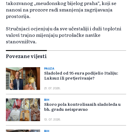
takozvanog „meudonskog bijelog praha“, koji se
nanosi na prozore radi smanjenja zagrijavanja
prostorija.
Stručnjaci ocjenjuju da sve učestaliji i duži toplotni
valovi trajno mijenjaju potrošačke navike
stanovništva.
Povezane vijesti
PAUZA
Sladoled od 95 eura podijelio Italiju:
Luksuz ili pretjerivanje?
21. 07. 2026.
BIH
Skoro pola kontrolisanih sladoleda u
bh. gradu neispravno
13. 07. 2026.
BIH