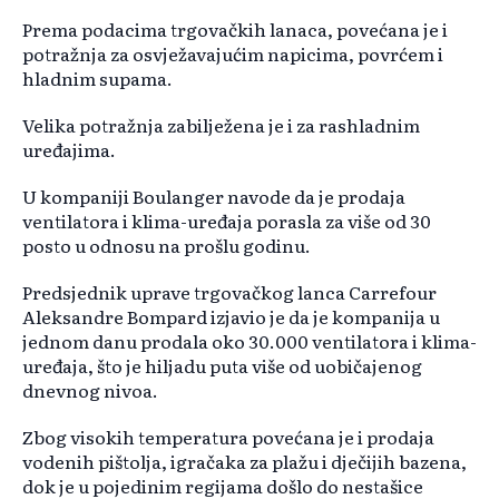
Prema podacima trgovačkih lanaca, povećana je i
potražnja za osvježavajućim napicima, povrćem i
hladnim supama.
Velika potražnja zabilježena je i za rashladnim
uređajima.
U kompaniji Boulanger navode da je prodaja
ventilatora i klima-uređaja porasla za više od 30
posto u odnosu na prošlu godinu.
Predsjednik uprave trgovačkog lanca Carrefour
Aleksandre Bompard izjavio je da je kompanija u
jednom danu prodala oko 30.000 ventilatora i klima-
uređaja, što je hiljadu puta više od uobičajenog
dnevnog nivoa.
Zbog visokih temperatura povećana je i prodaja
vodenih pištolja, igračaka za plažu i dječijih bazena,
dok je u pojedinim regijama došlo do nestašice