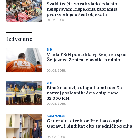
Svaki treći uzorak sladoleda bio
neispravan: Inspekcija zabranila
proizvodnju u šest objekata
01. 06. 2026.
Izdvojeno
BIH
Vlada FBiH ponudila rješenja za spas
Željezare Zenica, vlasnik ih odbio
05. 08. 2026.
BIH
Bihać nastavlja ulagati u mlade: Za
razvoj poslovnih ideja osigurano
32.000 KM
05. 08. 2026.
KOMPANIJE
Generalni direktor Pretisa okupio
Upravu i Sindikat oko zajedničkog cilja
05. 08. 2026.