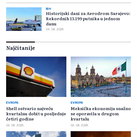
BIH
Historijski dani za Aerodrom Sarajevo:
Rekordnih 13.199 putnika u jednom
danu
04. 08. 2026.
Najčitanije
EVROPA
EVROPA
Shell ostvario najveću
Meksička ekonomija snažno
kvartalnu dobit u posljednje
se oporavila u drugom
četiri godine
kvartalu
02. 08. 2026.
02. 08. 2026.