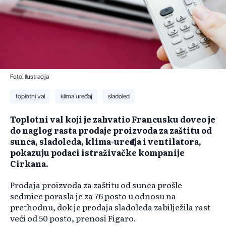
Foto: Ilustracija
toplotni val
klima uređaj
sladoled
Toplotni val koji je zahvatio Francusku doveo je
do naglog rasta prodaje proizvoda za zaštitu od
sunca, sladoleda, klima-uređaja i ventilatora,
pokazuju podaci istraživačke kompanije
Cirkana.
Prodaja proizvoda za zaštitu od sunca prošle
sedmice porasla je za 76 posto u odnosu na
prethodnu, dok je prodaja sladoleda zabilježila rast
veći od 50 posto, prenosi Figaro.