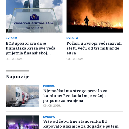
EVROPA
EVROPA
ECB upozorava da je
Požari u Evropi već izazvali
klimatska kriza sve veća
štetu veću od tri milijarde
prijetnja finansijskoj
eura
stabilnosti
02. 08. 2026.
03. 08. 2026.
Najnovije
EVROPA
Njemačka ima strogo pravilo za
kamione: Evo kada im je vožnja
potpuno zabranjena
06. 08. 2026.
EVROPA
Više od četvrtine stanovnika EU
kupovalo ulaznice za događaje putem