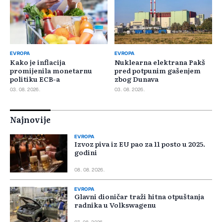
EVROPA
EVROPA
Kako je inflacija
Nuklearna elektrana Pakš
promijenila monetarnu
pred potpunim gašenjem
politiku ECB-a
zbog Dunava
03. 08. 2026.
03. 08. 2026.
Najnovije
EVROPA
Izvoz piva iz EU pao za 11 posto u 2025.
godini
08. 08. 2026.
EVROPA
Glavni dioničar traži hitna otpuštanja
radnika u Volkswagenu