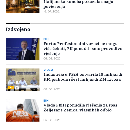
Italijanska konoba pokazala snagu
povjerenja
19. 07. 2026.
Izdvojeno
BIH
Forto: Profesionalni vozači ne mogu
više čekati, EK ponudili smo provodivo
rješenje
06. 08. 2026.
VIDEO
Industrija u FBiH ostvarila 18 milijardi
KM prihoda i šest milijardi KM izvoza
06. 08. 2026.
BIH
Vlada FBiH ponudila rješenja za spas
Željezare Zenica, vlasnik ih odbio
05. 08. 2026.