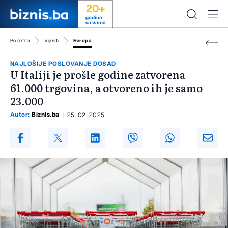
20+
godina
sa vama
Početna
Vijesti
Evropa
NAJLOŠIJE POSLOVANJE DOSAD
U Italiji je prošle godine zatvorena
61.000 trgovina, a otvoreno ih je samo
23.000
Autor:
Biznis.ba
25. 02. 2025.