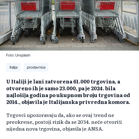
Foto: Unsplash
Italija
prodavnica
U Italiji je lani zatvorena 61.000 trgovina, a
otvoreno ih je samo 23.000, pa je 2024. bila
najlošija godina po ukupnom broju trgovina od
2014., objavila je Italijanska privredna komora.
Trgovci upozoravaju da, ako se ovaj trend ne
preokrene, postoji rizik da se 2034. neće otvoriti
nijedna nova trgovina, objavila je ANSA.