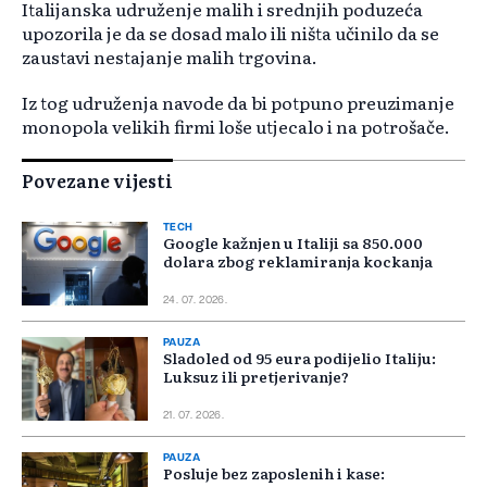
Italijanska udruženje malih i srednjih poduzeća
upozorila je da se dosad malo ili ništa učinilo da se
zaustavi nestajanje malih trgovina.
Iz tog udruženja navode da bi potpuno preuzimanje
monopola velikih firmi loše utjecalo i na potrošače.
Povezane vijesti
TECH
Google kažnjen u Italiji sa 850.000
dolara zbog reklamiranja kockanja
24. 07. 2026.
PAUZA
Sladoled od 95 eura podijelio Italiju:
Luksuz ili pretjerivanje?
21. 07. 2026.
PAUZA
Posluje bez zaposlenih i kase: