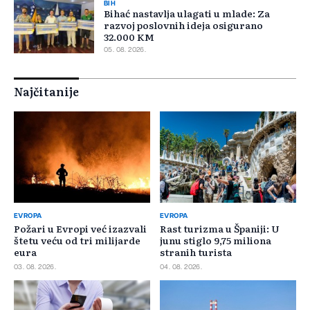
BIH
Bihać nastavlja ulagati u mlade: Za
razvoj poslovnih ideja osigurano
32.000 KM
05. 08. 2026.
Najčitanije
EVROPA
EVROPA
Požari u Evropi već izazvali
Rast turizma u Španiji: U
štetu veću od tri milijarde
junu stiglo 9,75 miliona
eura
stranih turista
03. 08. 2026.
04. 08. 2026.