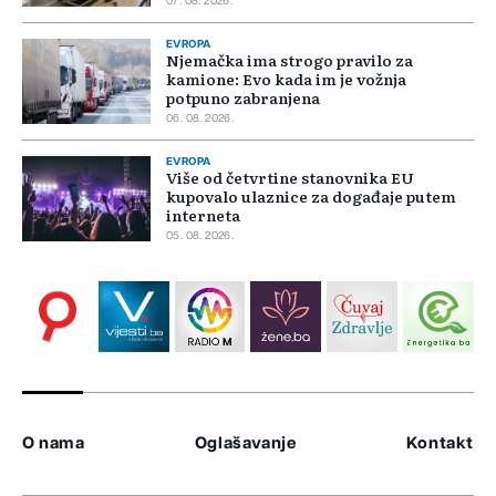
07. 08. 2026.
EVROPA
Njemačka ima strogo pravilo za
kamione: Evo kada im je vožnja
potpuno zabranjena
06. 08. 2026.
EVROPA
Više od četvrtine stanovnika EU
kupovalo ulaznice za događaje putem
interneta
05. 08. 2026.
O nama
Oglašavanje
Kontakt