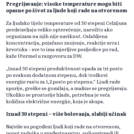
Pregrijavanje: visoke temperature mogu biti
opasne po život za ljude koji rade na otvorenom
Za ljudsko tijelo temperature od 30 stepeni Celzijusa
predstavljaju veliko opterećenje, naročito ako
organizam na njih nije naviknut. Oslabljena
koncentracija, pojačano znojenje, reakcije srca i
krvotoka – sve to ima mjerljive posljedice po rad,
kaže Utermel u razgovoru za DW.
„Iznad 30 stepeni produktivnost opada za tri posto
po svakom dodatnom stepenu, dok troškovi
energije rastu za 1,2 posto po stepenu.“ Ljudi rade
sporije, greške se gomilaju, a mašine se pregrijavaju.
Ukoliko se prostorije hlade, potrebna je veća
količina električne energije, koja je skupa.
Iznad 30 stepeni – više bolovanja, slabiji učinak
Najviše su pogođeni ljudi koji rade na otvorenom,
poput radnika u građevinarstvu, poljoprivredi ili