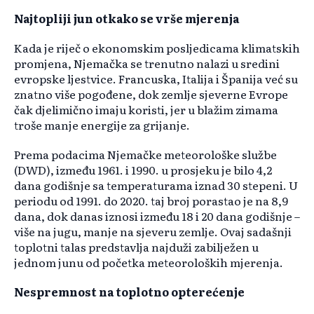
Najtopliji jun otkako se vrše mjerenja
Kada je riječ o ekonomskim posljedicama klimatskih
promjena, Njemačka se trenutno nalazi u sredini
evropske ljestvice. Francuska, Italija i Španija već su
znatno više pogođene, dok zemlje sjeverne Evrope
čak djelimično imaju koristi, jer u blažim zimama
troše manje energije za grijanje.
Prema podacima Njemačke meteorološke službe
(DWD), između 1961. i 1990. u prosjeku je bilo 4,2
dana godišnje sa temperaturama iznad 30 stepeni. U
periodu od 1991. do 2020. taj broj porastao je na 8,9
dana, dok danas iznosi između 18 i 20 dana godišnje –
više na jugu, manje na sjeveru zemlje. Ovaj sadašnji
toplotni talas predstavlja najduži zabilježen u
jednom junu od početka meteoroloških mjerenja.
Nespremnost na toplotno opterećenje