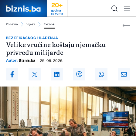
20+
godina
sa vama
Početna
Vijesti
Evropa
BEZ EFIKASNOG HLAĐENJA
Velike vrućine koštaju njemačku
privredu milijarde
Autor:
Biznis.ba
25. 06. 2026.