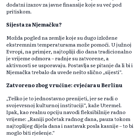
dodatni izazov za javne finansije koje su već pod
pritiskom.
Sijesta za Njemačku?
Možda pogled na zemlje koje su dugo izložene
ekstremnim temperaturama može pomoći. U južnoj
Evropi, na primjer, najtopliji dio dana tradicionalno
je vrijeme odmora – radnje su zatvorene, a
aktivnosti se usporavaju. Postavlja se pitanje da li bi i
Njemačka trebalo da uvede nešto slično „sijesti“.
Zatvoreno zbog vrućine: cvjećara u Berlinu
„Teško je to jednostavno prenijeti, jer se radi o
svojevrsnoj kulturnoj instituciji“, kaže Utermel.
Ipak, kao realnu opciju navodi fleksibilnije radno
vrijeme: „Raniji početak radnog dana, pauza tokom
najtoplijeg dijela dana i nastavak posla kasnije – to bi
moglo biti rješenje.“