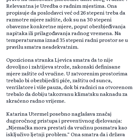
Relevantna je Uredba o radnim mjestima. Ona
propisuje da poslodavci već od 26 stepeni treba da
razmotre mjere zaštite, dok su na 30 stepeni
obavezne konkretne mjere, poput obezbjeđivanja
napitaka ili prilagođavanja radnog vremena. Na
temperaturama iznad 35 stepeni radni prostor se u
pravilu smatra neadekvatnim.
Opoziciona stranka Ljevica smatra da to nije
dovoljno i zahtijeva strože, zakonski definisane
mjere zaštite od vrućine. U zatvorenim prostorima
trebalo bi obezbijediti piće, zaštitu od sunca,
ventilatore i više pauza, dok bi radnici na otvorenom
trebalo da dobiju takozvanu klimatsku naknadu za
skraćeno radno vrijeme.
Katarina Utermel posebno naglašava značaj
dugoročnog pristupa i preventivnog djelovanja:
„Njemačka mora prestati da vrućinu posmatra kao
isključivo ljetnji problem.“ Ona smatra da i država