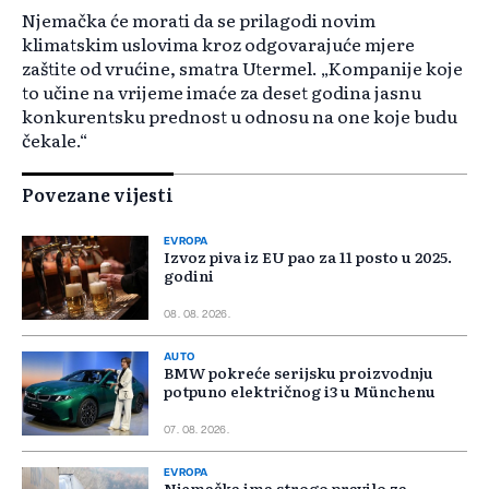
Njemačka će morati da se prilagodi novim
klimatskim uslovima kroz odgovarajuće mjere
zaštite od vrućine, smatra Utermel. „Kompanije koje
to učine na vrijeme imaće za deset godina jasnu
konkurentsku prednost u odnosu na one koje budu
čekale.“
Povezane vijesti
EVROPA
Izvoz piva iz EU pao za 11 posto u 2025.
godini
08. 08. 2026.
AUTO
BMW pokreće serijsku proizvodnju
potpuno električnog i3 u Münchenu
07. 08. 2026.
EVROPA
Njemačka ima strogo pravilo za