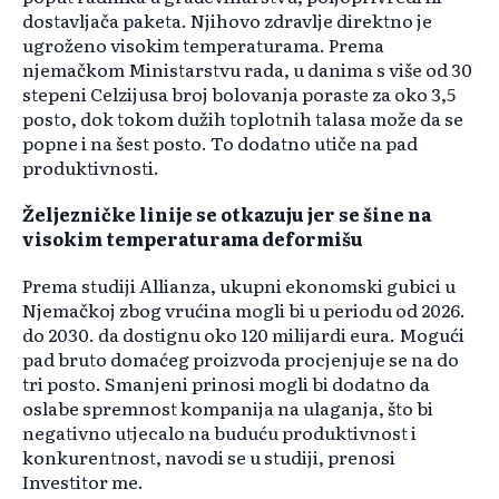
dostavljača paketa. Njihovo zdravlje direktno je
ugroženo visokim temperaturama. Prema
njemačkom Ministarstvu rada, u danima s više od 30
stepeni Celzijusa broj bolovanja poraste za oko 3,5
posto, dok tokom dužih toplotnih talasa može da se
popne i na šest posto. To dodatno utiče na pad
produktivnosti.
Željezničke linije se otkazuju jer se šine na
visokim temperaturama deformišu
Prema studiji Allianza, ukupni ekonomski gubici u
Njemačkoj zbog vrućina mogli bi u periodu od 2026.
do 2030. da dostignu oko 120 milijardi eura. Mogući
pad bruto domaćeg proizvoda procjenjuje se na do
tri posto. Smanjeni prinosi mogli bi dodatno da
oslabe spremnost kompanija na ulaganja, što bi
negativno utjecalo na buduću produktivnost i
konkurentnost, navodi se u studiji, prenosi
Investitor me.