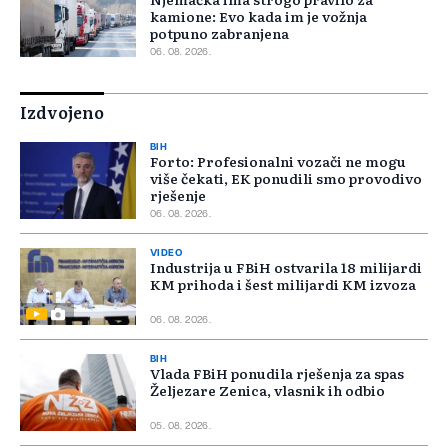
kamione: Evo kada im je vožnja
potpuno zabranjena
06. 08. 2026.
Izdvojeno
BIH
Forto: Profesionalni vozači ne mogu
više čekati, EK ponudili smo provodivo
rješenje
06. 08. 2026.
VIDEO
Industrija u FBiH ostvarila 18 milijardi
KM prihoda i šest milijardi KM izvoza
06. 08. 2026.
BIH
Vlada FBiH ponudila rješenja za spas
Željezare Zenica, vlasnik ih odbio
05. 08. 2026.