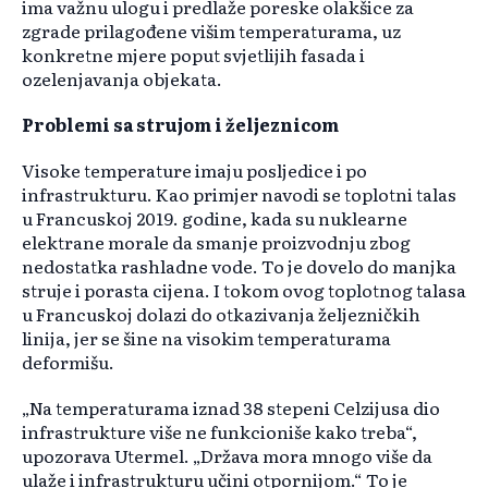
ima važnu ulogu i predlaže poreske olakšice za
zgrade prilagođene višim temperaturama, uz
konkretne mjere poput svjetlijih fasada i
ozelenjavanja objekata.
Problemi sa strujom i željeznicom
Visoke temperature imaju posljedice i po
infrastrukturu. Kao primjer navodi se toplotni talas
u Francuskoj 2019. godine, kada su nuklearne
elektrane morale da smanje proizvodnju zbog
nedostatka rashladne vode. To je dovelo do manjka
struje i porasta cijena. I tokom ovog toplotnog talasa
u Francuskoj dolazi do otkazivanja željezničkih
linija, jer se šine na visokim temperaturama
deformišu.
„Na temperaturama iznad 38 stepeni Celzijusa dio
infrastrukture više ne funkcioniše kako treba“,
upozorava Utermel. „Država mora mnogo više da
ulaže i infrastrukturu učini otpornijom.“ To je