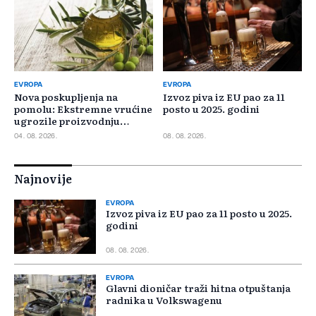
EVROPA
EVROPA
Nova poskupljenja na
Izvoz piva iz EU pao za 11
pomolu: Ekstremne vrućine
posto u 2025. godini
ugrozile proizvodnju
maslinovog ulja
04. 08. 2026.
08. 08. 2026.
Najnovije
EVROPA
Izvoz piva iz EU pao za 11 posto u 2025.
godini
08. 08. 2026.
EVROPA
Glavni dioničar traži hitna otpuštanja
radnika u Volkswagenu