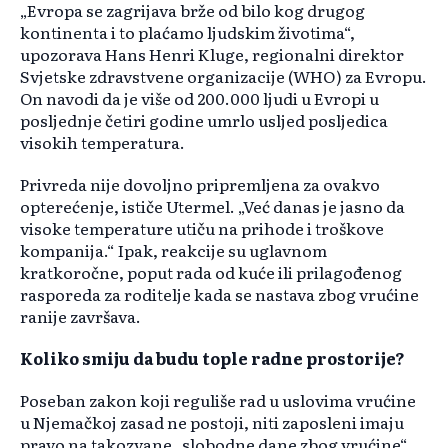
„Evropa se zagrijava brže od bilo kog drugog
kontinenta i to plaćamo ljudskim životima“,
upozorava Hans Henri Kluge, regionalni direktor
Svjetske zdravstvene organizacije (WHO) za Evropu.
On navodi da je više od 200.000 ljudi u Evropi u
posljednje četiri godine umrlo usljed posljedica
visokih temperatura.
Privreda nije dovoljno pripremljena za ovakvo
opterećenje, ističe Utermel. „Već danas je jasno da
visoke temperature utiču na prihode i troškove
kompanija.“ Ipak, reakcije su uglavnom
kratkoročne, poput rada od kuće ili prilagođenog
rasporeda za roditelje kada se nastava zbog vrućine
ranije završava.
Koliko smiju da budu tople radne prostorije?
Poseban zakon koji reguliše rad u uslovima vrućine
u Njemačkoj zasad ne postoji, niti zaposleni imaju
pravo na takozvane „slobodne dane zbog vrućine“.