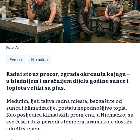
Foto: AI
Evropa
Njemačka
Radni sto uz prozor, zgrada okrenuta ka jugu –
u hladnijem i mračnijem dijelu godine sunce i
toplota veliki su plus.
Međutim, ljeti takva radna mjesta, bez zaštite od
sunca i klimatizacije, postaju nepodnošljivo topla.
Kao posljedica klimatskih promjena, u Njemačkoj su
sve češći i duži periodi s temperaturama koje dostižu
i do 40 stepeni.