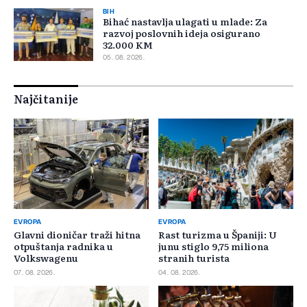
BIH
Bihać nastavlja ulagati u mlade: Za
razvoj poslovnih ideja osigurano
32.000 KM
05. 08. 2026.
Najčitanije
EVROPA
EVROPA
Glavni dioničar traži hitna
Rast turizma u Španiji: U
otpuštanja radnika u
junu stiglo 9,75 miliona
Volkswagenu
stranih turista
07. 08. 2026.
04. 08. 2026.