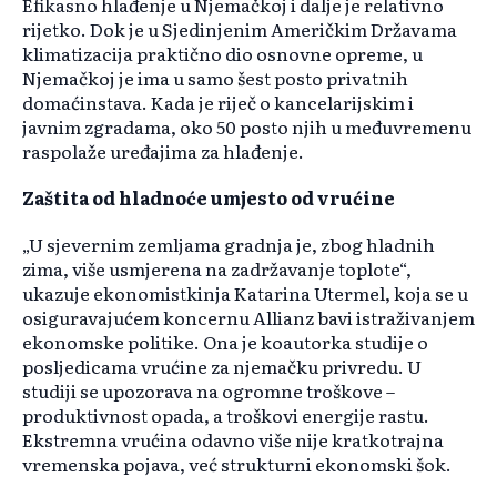
Efikasno hlađenje u Njemačkoj i dalje je relativno
rijetko. Dok je u Sjedinjenim Američkim Državama
klimatizacija praktično dio osnovne opreme, u
Njemačkoj je ima u samo šest posto privatnih
domaćinstava. Kada je riječ o kancelarijskim i
javnim zgradama, oko 50 posto njih u međuvremenu
raspolaže uređajima za hlađenje.
Zaštita od hladnoće umjesto od vrućine
„U sjevernim zemljama gradnja je, zbog hladnih
zima, više usmjerena na zadržavanje toplote“,
ukazuje ekonomistkinja Katarina Utermel, koja se u
osiguravajućem koncernu Allianz bavi istraživanjem
ekonomske politike. Ona je koautorka studije o
posljedicama vrućine za njemačku privredu. U
studiji se upozorava na ogromne troškove –
produktivnost opada, a troškovi energije rastu.
Ekstremna vrućina odavno više nije kratkotrajna
vremenska pojava, već strukturni ekonomski šok.