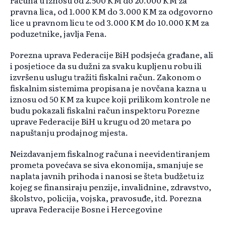
računa u iznosu od 2.500 KM do 20.000 KM za
pravna lica, od 1.000 KM do 3.000 KM za odgovorno
lice u pravnom licu te od 3.000 KM do 10.000 KM za
poduzetnike, javlja Fena.
Porezna uprava Federacije BiH podsjeća građane, ali
i posjetioce da su dužni za svaku kupljenu robu ili
izvršenu uslugu tražiti fiskalni račun. Zakonom o
fiskalnim sistemima propisana je novčana kazna u
iznosu od 50 KM za kupce koji prilikom kontrole ne
budu pokazali fiskalni račun inspektoru Porezne
uprave Federacije BiH u krugu od 20 metara po
napuštanju prodajnog mjesta.
Neizdavanjem fiskalnog računa i neevidentiranjem
prometa povećava se siva ekonomija, smanjuje se
naplata javnih prihoda i nanosi se šteta budžetu iz
kojeg se finansiraju penzije, invalidnine, zdravstvo,
školstvo, policija, vojska, pravosuđe, itd. Porezna
uprava Federacije Bosne i Hercegovine