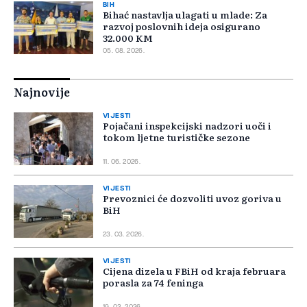
BIH
Bihać nastavlja ulagati u mlade: Za
razvoj poslovnih ideja osigurano
32.000 KM
05. 08. 2026.
Najnovije
VIJESTI
Pojačani inspekcijski nadzori uoči i
tokom ljetne turističke sezone
11. 06. 2026.
VIJESTI
Prevoznici će dozvoliti uvoz goriva u
BiH
23. 03. 2026.
VIJESTI
Cijena dizela u FBiH od kraja februara
porasla za 74 feninga