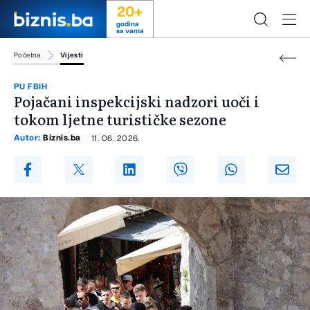
20+
godina
sa vama
Početna
Vijesti
PU FBIH
Pojačani inspekcijski nadzori uoči i
tokom ljetne turističke sezone
Autor:
Biznis.ba
11. 06. 2026.