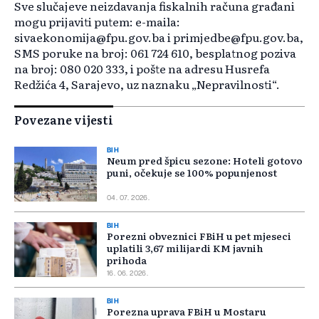
Sve slučajeve neizdavanja fiskalnih računa građani
mogu prijaviti putem: e-maila:
sivaekonomija@fpu.gov.ba i primjedbe@fpu.gov.ba,
SMS poruke na broj: 061 724 610, besplatnog poziva
na broj: 080 020 333, i pošte na adresu Husrefa
Redžića 4, Sarajevo, uz naznaku „Nepravilnosti“.
Povezane vijesti
BIH
Neum pred špicu sezone: Hoteli gotovo
puni, očekuje se 100% popunjenost
04. 07. 2026.
BIH
Porezni obveznici FBiH u pet mjeseci
uplatili 3,67 milijardi KM javnih
prihoda
16. 06. 2026.
BIH
Porezna uprava FBiH u Mostaru