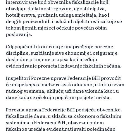
intenzivirane kod obveznika fiskalizacije koji
obavljaju djelatnost trgovine, ugostiteljstva,
hotelijerstva, pružanja usluga smještaja, kao i
drugih proizvodnih i uslužnih djelatnosti za koje se
tokom ljetnih mjeseci očekuje povećan obim
poslovanja.
Cilj pojačanih kontrola je unapređenje porezne
discipline, suzbijanje sive ekonomije i osiguranje
dosljedne primjene propisa koji uređuju
evidentiranje prometa i izdavanje fiskalnih računa.
Inspektori Porezne uprave Federacije BiH provodit
će inspekcijske nadzore svakodnevno, u toku i izvan
radnog vremena, uključujući dane vikenda kao i u
dane kada se očekuju pojačane posjete turista.
Porezna uprava Federacije BiH podsjeća obveznike
fiskalizacije da su, u skladu sa Zakonom o fiskalnim
sistemima u Federaciji BiH, obavezni putem
fiskalnog uređaja evidentirati svaki pojedinačno