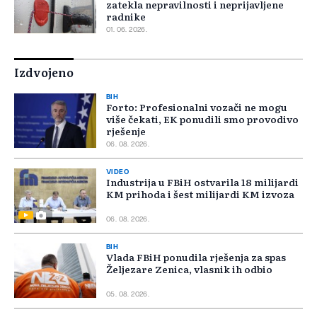
zatekla nepravilnosti i neprijavljene
radnike
01. 06. 2026.
Izdvojeno
BIH
Forto: Profesionalni vozači ne mogu
više čekati, EK ponudili smo provodivo
rješenje
06. 08. 2026.
VIDEO
Industrija u FBiH ostvarila 18 milijardi
KM prihoda i šest milijardi KM izvoza
06. 08. 2026.
BIH
Vlada FBiH ponudila rješenja za spas
Željezare Zenica, vlasnik ih odbio
05. 08. 2026.