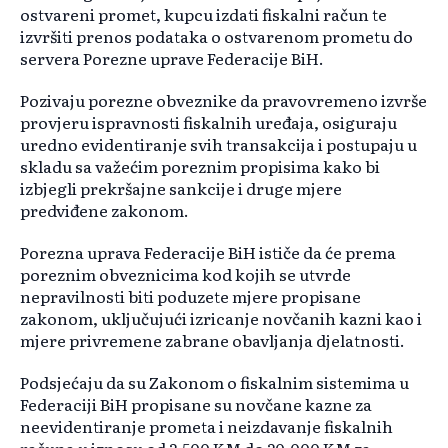
ostvareni promet, kupcu izdati fiskalni račun te
izvršiti prenos podataka o ostvarenom prometu do
servera Porezne uprave Federacije BiH.
Pozivaju porezne obveznike da pravovremeno izvrše
provjeru ispravnosti fiskalnih uređaja, osiguraju
uredno evidentiranje svih transakcija i postupaju u
skladu sa važećim poreznim propisima kako bi
izbjegli prekršajne sankcije i druge mjere
predviđene zakonom.
Porezna uprava Federacije BiH ističe da će prema
poreznim obveznicima kod kojih se utvrde
nepravilnosti biti poduzete mjere propisane
zakonom, uključujući izricanje novčanih kazni kao i
mjere privremene zabrane obavljanja djelatnosti.
Podsjećaju da su Zakonom o fiskalnim sistemima u
Federaciji BiH propisane su novčane kazne za
neevidentiranje prometa i neizdavanje fiskalnih