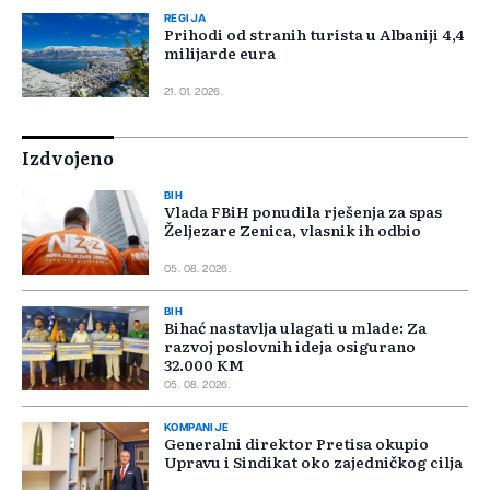
REGIJA
Prihodi od stranih turista u Albaniji 4,4
milijarde eura
21. 01. 2026.
Izdvojeno
BIH
Vlada FBiH ponudila rješenja za spas
Željezare Zenica, vlasnik ih odbio
05. 08. 2026.
BIH
Bihać nastavlja ulagati u mlade: Za
razvoj poslovnih ideja osigurano
32.000 KM
05. 08. 2026.
KOMPANIJE
Generalni direktor Pretisa okupio
Upravu i Sindikat oko zajedničkog cilja