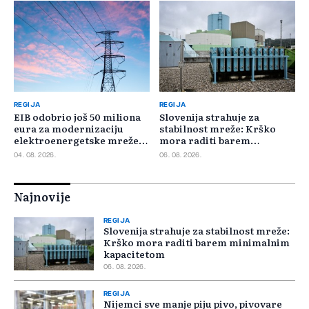
REGIJA
REGIJA
EIB odobrio još 50 miliona
Slovenija strahuje za
eura za modernizaciju
stabilnost mreže: Krško
elektroenergetske mreže
mora raditi barem
Slovačke
minimalnim kapacitetom
04. 08. 2026.
06. 08. 2026.
Najnovije
REGIJA
Slovenija strahuje za stabilnost mreže:
Krško mora raditi barem minimalnim
kapacitetom
06. 08. 2026.
REGIJA
Nijemci sve manje piju pivo, pivovare