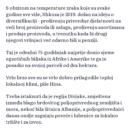
S obzirom na temperature zraka koje su svake
godine sve više, Shkoza je 2019. došao na ideju o
diversifikaciji - proširenju privredne djelatnosti na
veći broj proizvoda ili usluga, proširenju asortimana
i prodaje proizvoda, u trenutku kada bi drugi
njegovi vršnjaci već odavno bili u penziji.
Taj je odvažni 75-godišnjak najprije donio sjeme
egzotičnih biljaka iz Afrike i Amerike te ga je
posadio na svojoj parceli od dva hektara.
Vrlo brzo sve su se vrlo dobro prilagodile toploj
lokalnoj klimi, piše Hina.
Treba istaknuti da je regija Divjake, smještena
između blago brdovitog poljoprivrednog zemljišta i
mora, nekoć bila žitnica Albanije, a poljoprivrednici
danas ondje uzgajaju povrće i lubenice za lokalno
tržište i za izvoz.