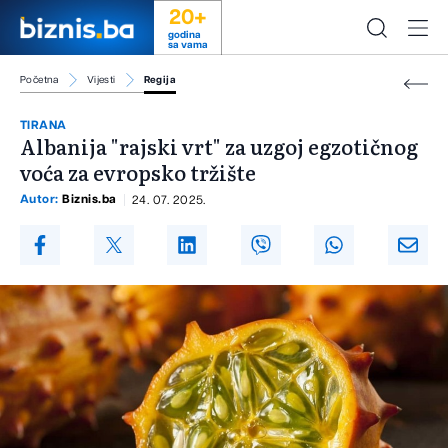
20+
godina
sa vama
Početna
Vijesti
Regija
TIRANA
Albanija "rajski vrt" za uzgoj egzotičnog
voća za evropsko tržište
Autor:
Biznis.ba
24. 07. 2025.