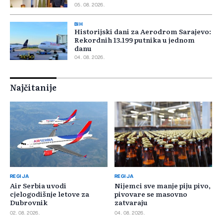
05. 08. 2026.
BIH
Historijski dani za Aerodrom Sarajevo:
Rekordnih 13.199 putnika u jednom
danu
04. 08. 2026.
Najčitanije
REGIJA
REGIJA
Air Serbia uvodi
Nijemci sve manje piju pivo,
cjelogodišnje letove za
pivovare se masovno
Dubrovnik
zatvaraju
02. 08. 2026.
04. 08. 2026.