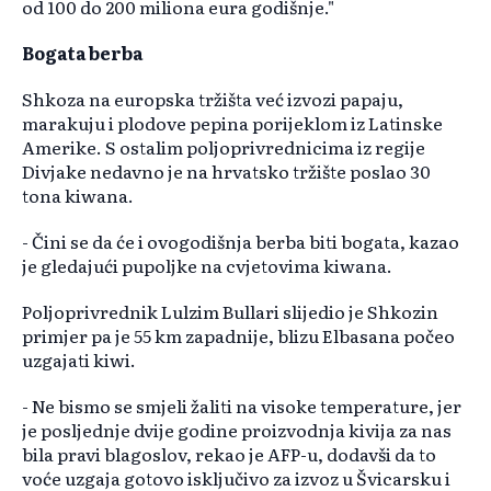
od 100 do 200 miliona eura godišnje."
Bogata berba
Shkoza na europska tržišta već izvozi papaju,
marakuju i plodove pepina porijeklom iz Latinske
Amerike. S ostalim poljoprivrednicima iz regije
Divjake nedavno je na hrvatsko tržište poslao 30
tona kiwana.
- Čini se da će i ovogodišnja berba biti bogata, kazao
je gledajući pupoljke na cvjetovima kiwana.
Poljoprivrednik Lulzim Bullari slijedio je Shkozin
primjer pa je 55 km zapadnije, blizu Elbasana počeo
uzgajati kiwi.
- Ne bismo se smjeli žaliti na visoke temperature, jer
je posljednje dvije godine proizvodnja kivija za nas
bila pravi blagoslov, rekao je AFP-u, dodavši da to
voće uzgaja gotovo isključivo za izvoz u Švicarsku i