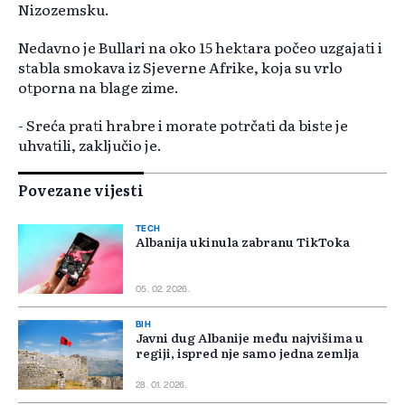
Nizozemsku.
Nedavno je Bullari na oko 15 hektara počeo uzgajati i
stabla smokava iz Sjeverne Afrike, koja su vrlo
otporna na blage zime.
- Sreća prati hrabre i morate potrčati da biste je
uhvatili, zaključio je.
Povezane vijesti
TECH
Albanija ukinula zabranu TikToka
05. 02. 2026.
BIH
Javni dug Albanije među najvišima u
regiji, ispred nje samo jedna zemlja
28. 01. 2026.