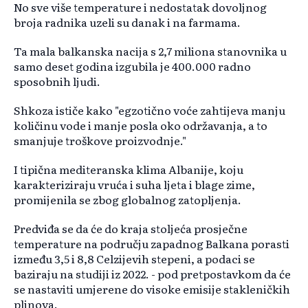
No sve više temperature i nedostatak dovoljnog
broja radnika uzeli su danak i na farmama.
Ta mala balkanska nacija s 2,7 miliona stanovnika u
samo deset godina izgubila je 400.000 radno
sposobnih ljudi.
Shkoza ističe kako "egzotično voće zahtijeva manju
količinu vode i manje posla oko održavanja, a to
smanjuje troškove proizvodnje."
I tipična mediteranska klima Albanije, koju
karakteriziraju vruća i suha ljeta i blage zime,
promijenila se zbog globalnog zatopljenja.
Predviđa se da će do kraja stoljeća prosječne
temperature na području zapadnog Balkana porasti
između 3,5 i 8,8 Celzijevih stepeni, a podaci se
baziraju na studiji iz 2022. - pod pretpostavkom da će
se nastaviti umjerene do visoke emisije stakleničkih
plinova.