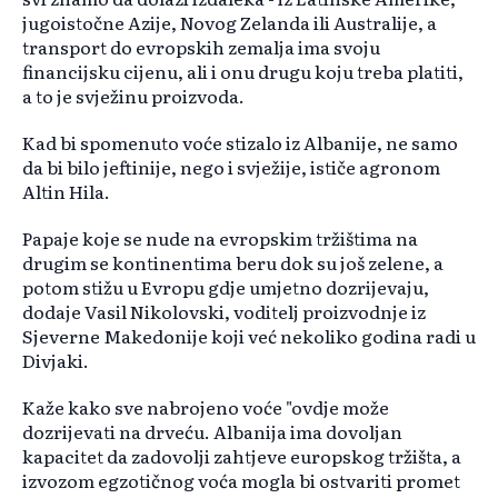
jugoistočne Azije, Novog Zelanda ili Australije, a
transport do evropskih zemalja ima svoju
financijsku cijenu, ali i onu drugu koju treba platiti,
a to je svježinu proizvoda.
Kad bi spomenuto voće stizalo iz Albanije, ne samo
da bi bilo jeftinije, nego i svježije, ističe agronom
Altin Hila.
Papaje koje se nude na evropskim tržištima na
drugim se kontinentima beru dok su još zelene, a
potom stižu u Evropu gdje umjetno dozrijevaju,
dodaje Vasil Nikolovski, voditelj proizvodnje iz
Sjeverne Makedonije koji već nekoliko godina radi u
Divjaki.
Kaže kako sve nabrojeno voće "ovdje može
dozrijevati na drveću. Albanija ima dovoljan
kapacitet da zadovolji zahtjeve europskog tržišta, a
izvozom egzotičnog voća mogla bi ostvariti promet