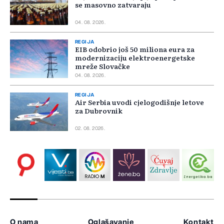
se masovno zatvaraju
04. 08. 2026.
REGIJA
EIB odobrio još 50 miliona eura za
modernizaciju elektroenergetske
mreže Slovačke
04. 08. 2026.
REGIJA
Air Serbia uvodi cjelogodišnje letove
za Dubrovnik
02. 08. 2026.
O nama
Oglašavanje
Kontakt