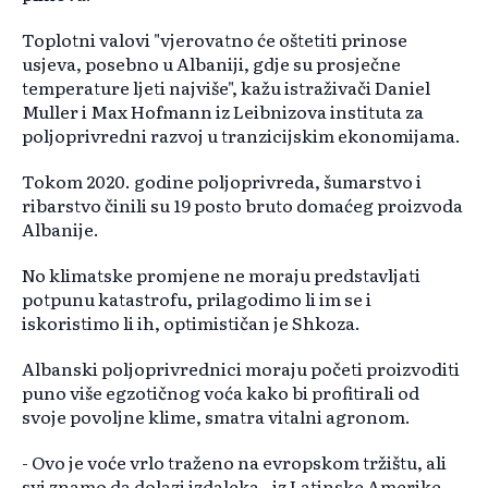
Toplotni valovi "vjerovatno će oštetiti prinose
usjeva, posebno u Albaniji, gdje su prosječne
temperature ljeti najviše", kažu istraživači Daniel
Muller i Max Hofmann iz Leibnizova instituta za
poljoprivredni razvoj u tranzicijskim ekonomijama.
Tokom 2020. godine poljoprivreda, šumarstvo i
ribarstvo činili su 19 posto bruto domaćeg proizvoda
Albanije.
No klimatske promjene ne moraju predstavljati
potpunu katastrofu, prilagodimo li im se i
iskoristimo li ih, optimističan je Shkoza.
Albanski poljoprivrednici moraju početi proizvoditi
puno više egzotičnog voća kako bi profitirali od
svoje povoljne klime, smatra vitalni agronom.
- Ovo je voće vrlo traženo na evropskom tržištu, ali
svi znamo da dolazi izdaleka - iz Latinske Amerike,