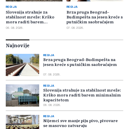
REGIJA
REGIJA
Slovenija strahuje za
Brza pruga Beograd–
stabilnost mreže: Krško
Budimpešta na jesen kreće s
mora raditi barem
putničkim saobraćajem
minimalnim kapacitetom
06. 08. 2026.
07. 08. 2026.
Najnovije
REGIJA
Brza pruga Beograd–Budimpešta na
jesen kreće s putničkim saobraćajem
07. 08. 2026.
REGIJA
Slovenija strahuje za stabilnost mreže:
Krško mora raditi barem minimalnim
kapacitetom
06. 08. 2026.
REGIJA
Nijemci sve manje piju pivo, pivovare
se masovno zatvaraju