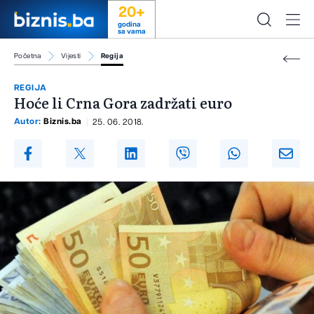
20+
godina
sa vama
Početna
Vijesti
Regija
REGIJA
Hoće li Crna Gora zadržati euro
Autor:
Biznis.ba
25. 06. 2018.