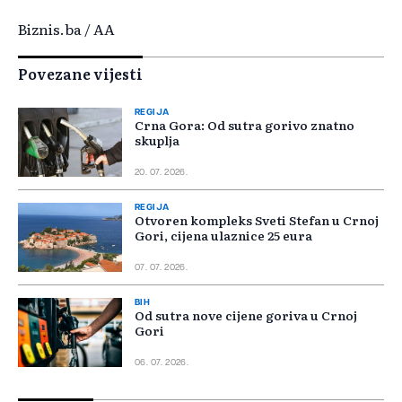
Biznis.ba / AA
Povezane vijesti
REGIJA
Crna Gora: Od sutra gorivo znatno
skuplja
20. 07. 2026.
REGIJA
Otvoren kompleks Sveti Stefan u Crnoj
Gori, cijena ulaznice 25 eura
07. 07. 2026.
BIH
Od sutra nove cijene goriva u Crnoj
Gori
06. 07. 2026.