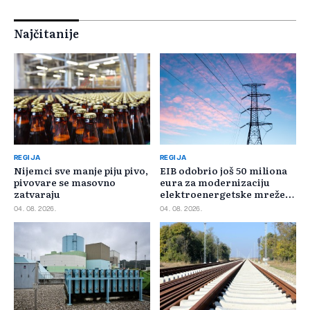
Najčitanije
REGIJA
REGIJA
Nijemci sve manje piju pivo,
EIB odobrio još 50 miliona
pivovare se masovno
eura za modernizaciju
zatvaraju
elektroenergetske mreže
Slovačke
04. 08. 2026.
04. 08. 2026.