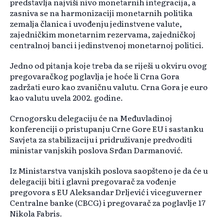
predstavlja najviši nivo monetarnih integracija, a
zasniva se na harmonizaciji monetarnih politika
zemalja članica i uvođenju jedinstvene valute,
zajedničkim monetarnim rezervama, zajedničkoj
centralnoj banci i jedinstvenoj monetarnoj politici.
Jedno od pitanja koje treba da se riješi u okviru ovog
pregovaračkog poglavlja je hoće li Crna Gora
zadržati euro kao zvaničnu valutu. Crna Gora je euro
kao valutu uvela 2002. godine.
Crnogorsku delegaciju će na Međuvladinoj
konferenciji o pristupanju Crne Gore EU i sastanku
Savjeta za stabilizaciju i pridruživanje predvoditi
ministar vanjskih poslova Srđan Darmanović.
Iz Ministarstva vanjskih poslova saopšteno je da će u
delegaciji biti i glavni pregovarač za vođenje
pregovora s EU Aleksandar Drljević i viceguverner
Centralne banke (CBCG) i pregovarač za poglavlje 17
Nikola Fabris.