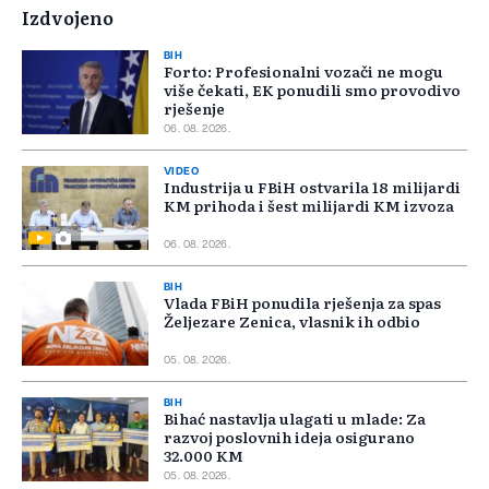
Izdvojeno
BIH
Forto: Profesionalni vozači ne mogu
više čekati, EK ponudili smo provodivo
rješenje
06. 08. 2026.
VIDEO
Industrija u FBiH ostvarila 18 milijardi
KM prihoda i šest milijardi KM izvoza
06. 08. 2026.
BIH
Vlada FBiH ponudila rješenja za spas
Željezare Zenica, vlasnik ih odbio
05. 08. 2026.
BIH
Bihać nastavlja ulagati u mlade: Za
razvoj poslovnih ideja osigurano
32.000 KM
05. 08. 2026.