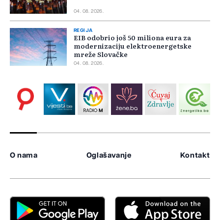
04. 08. 2026.
REGIJA
EIB odobrio još 50 miliona eura za
modernizaciju elektroenergetske
mreže Slovačke
04. 08. 2026.
O nama
Oglašavanje
Kontakt