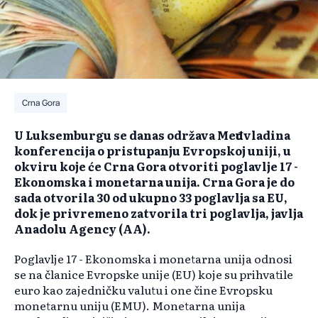
Crna Gora
U Luksemburgu se danas održava Međuvladina
konferencija o pristupanju Evropskoj uniji, u
okviru koje će Crna Gora otvoriti poglavlje 17 -
Ekonomska i monetarna unija. Crna Gora je do
sada otvorila 30 od ukupno 33 poglavlja sa EU,
dok je privremeno zatvorila tri poglavlja, javlja
Anadolu Agency (AA).
Poglavlje 17 - Ekonomska i monetarna unija odnosi
se na članice Evropske unije (EU) koje su prihvatile
euro kao zajedničku valutu i one čine Evropsku
monetarnu uniju (EMU). Monetarna unija