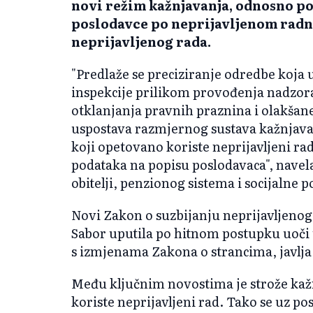
novi režim kažnjavanja, odnosno p
poslodavce po neprijavljenom radn
neprijavljenog rada.
"Predlaže se preciziranje odredbe koja
inspekcije prilikom provođenja nadzora 
otklanjanja pravnih praznina i olakšan
uspostava razmjernog sustava kažnjavan
koji opetovano koriste neprijavljeni ra
podataka na popisu poslodavaca", navela
obitelji, penzionog sistema i socijalne
Novi Zakon o suzbijanju neprijavljenog
Sabor uputila po hitnom postupku uoči t
s izmjenama Zakona o strancima, javlja
Među ključnim novostima je strože kaž
koriste neprijavljeni rad. Tako se uz po