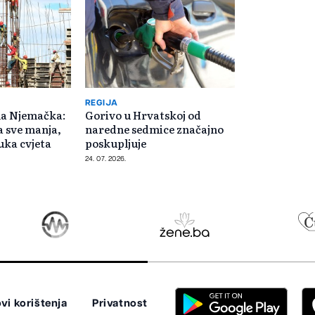
REGIJA
ona Njemačka:
Gorivo u Hrvatskoj od
 sve manja,
naredne sedmice značajno
uka cvjeta
poskupljuje
24. 07. 2026.
vi korištenja
Privatnost