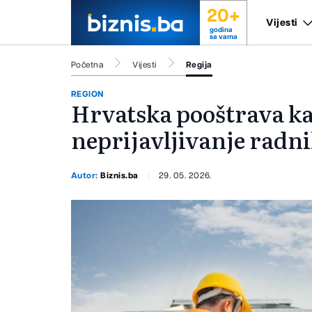
20+
Vijesti
godina
sa vama
Početna
Vijesti
Regija
REGION
Hrvatska pooštrava ka
neprijavljivanje radn
Autor:
Biznis.ba
29. 05. 2026.