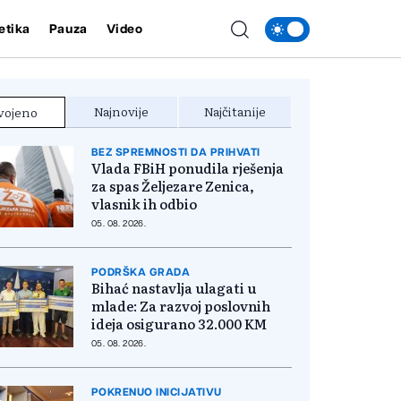
etika
Pauza
Video
Najnovije
Najčitanije
vojeno
BEZ SPREMNOSTI DA PRIHVATI
Vlada FBiH ponudila rješenja
za spas Željezare Zenica,
vlasnik ih odbio
05. 08. 2026.
PODRŠKA GRADA
Bihać nastavlja ulagati u
mlade: Za razvoj poslovnih
ideja osigurano 32.000 KM
05. 08. 2026.
POKRENUO INICIJATIVU