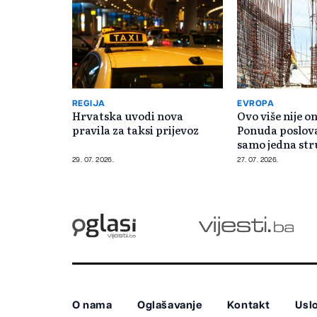
REGIJA
EVROPA
Hrvatska uvodi nova
Ovo više nije 
pravila za taksi prijevoz
Ponuda poslova
samo jedna str
29. 07. 2026.
27. 07. 2026.
O nama
Oglašavanje
Kontakt
Uslo