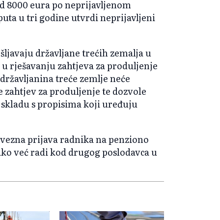
od 8000 eura po neprijavljenom
puta u tri godine utvrdi neprijavljeni
ošljavaju državljane trećih zemalja u
 u rješavanju zahtjeva za produljenje
državljanina treće zemlje neće
e zahtjev za produljenje te dozvole
 skladu s propisima koji uređuju
bvezna prijava radnika na penziono
ko već radi kod drugog poslodavca u