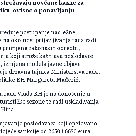
ostrožavaju novčane kazne za
iku, ovisno o ponavljanju
 uređuje postupanje nadležne
na okolnost prijavljivanja rada radi
e primjene zakonskih odredbi,
ja koji strože kažnjava poslodavce
d, izmjena modela javne objave
 je državna tajnica Ministarstva rada,
 politike RH Margareta Mađerić.
a rada Vlada RH je na donošenje u
urističke sezone te radi usklađivanja
 Hina.
njavanje poslodavaca koji opetovano
stojeće sankcije od 2650 i 6630 eura