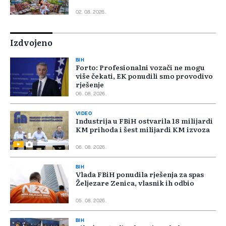
02. 08. 2026.
Izdvojeno
BIH
Forto: Profesionalni vozači ne mogu
više čekati, EK ponudili smo provodivo
rješenje
06. 08. 2026.
VIDEO
Industrija u FBiH ostvarila 18 milijardi
KM prihoda i šest milijardi KM izvoza
06. 08. 2026.
BIH
Vlada FBiH ponudila rješenja za spas
Željezare Zenica, vlasnik ih odbio
05. 08. 2026.
BIH