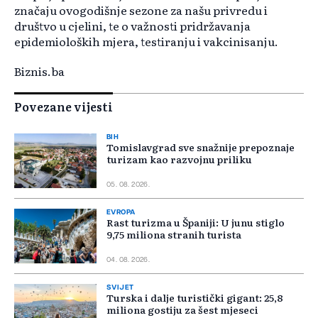
značaju ovogodišnje sezone za našu privredu i
društvo u cjelini, te o važnosti pridržavanja
epidemioloških mjera, testiranju i vakcinisanju.
Biznis.ba
Povezane vijesti
BIH
Tomislavgrad sve snažnije prepoznaje
turizam kao razvojnu priliku
05. 08. 2026.
EVROPA
Rast turizma u Španiji: U junu stiglo
9,75 miliona stranih turista
04. 08. 2026.
SVIJET
Turska i dalje turistički gigant: 25,8
miliona gostiju za šest mjeseci