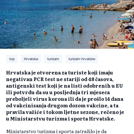
top
Hrvatska
turizam
turizam hrvatske
Hrvatska je otvorena za turiste koji imaju
negativan PCR test ne stariji od 48 časova,
antigenski test koji je na listi odobrenih u EU
ili potvrdu da su u posljednja tri mjeseca
preboljeli virus korona ili da je prošlo 14 dana
od vakcinisanja drugom dozom vakcine, a ta
pravila važiće i tokom ljetne sezone, rečeno je
u Ministarstvu turizma i sporta Hrvatske.
Ministarstvo turizma i sporta zatražilo je da