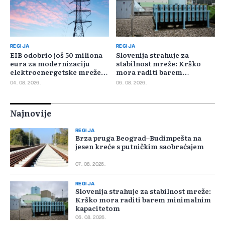
REGIJA
REGIJA
EIB odobrio još 50 miliona
Slovenija strahuje za
eura za modernizaciju
stabilnost mreže: Krško
elektroenergetske mreže
mora raditi barem
Slovačke
minimalnim kapacitetom
04. 08. 2026.
06. 08. 2026.
Najnovije
REGIJA
Brza pruga Beograd–Budimpešta na
jesen kreće s putničkim saobraćajem
07. 08. 2026.
REGIJA
Slovenija strahuje za stabilnost mreže:
Krško mora raditi barem minimalnim
kapacitetom
06. 08. 2026.