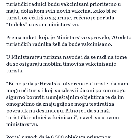
turistički radnici budu vakcinisani prioritetno u
maju, dolaskom svih novih vakcina, kako bi se
turisti osjećali što sigurnije, rečeno je portalu
“Indeks” u ovom ministarstvu.
Prema anketi koju je Ministarstvo sprovelo, 70 odsto
turističkih radnika želi da bude vakcinisano.
U Ministarstvu turizma navode i da se radi na tome
da se osiguraju mobilni timovi za vakcinisanje
turista.
“Bitno je da je Hrvatska otvorena za turiste, da nam
mogu ući turisti koji su zdravi i da oni potom mogu
sigurno boraviti u smještajnim objektima te da im
omogućimo da znaju gdje se mogu testirati za
povratak na destinaciju. Bitno je i da su naši
turistički radnici vakcinisani”, naveli su u ovom
ministarstvu.
Portal navodi da je 6.500 objekata privatnog