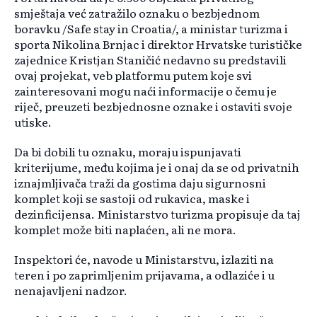
smještaja već zatražilo oznaku o bezbjednom
boravku /Safe stay in Croatia/, a ministar turizma i
sporta Nikolina Brnjac i direktor Hrvatske turističke
zajednice Kristjan Staničić nedavno su predstavili
ovaj projekat, veb platformu putem koje svi
zainteresovani mogu naći informacije o čemu je
riječ, preuzeti bezbjednosne oznake i ostaviti svoje
utiske.
Da bi dobili tu oznaku, moraju ispunjavati
kriterijume, među kojima je i onaj da se od privatnih
iznajmljivača traži da gostima daju sigurnosni
komplet koji se sastoji od rukavica, maske i
dezinficijensa. Ministarstvo turizma propisuje da taj
komplet može biti naplaćen, ali ne mora.
Inspektori će, navode u Ministarstvu, izlaziti na
teren i po zaprimljenim prijavama, a odlaziće i u
nenajavljeni nadzor.