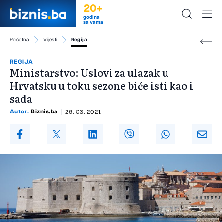
20+
godina
sa vama
Početna
Vijesti
Regija
REGIJA
Ministarstvo: Uslovi za ulazak u
Hrvatsku u toku sezone biće isti kao i
sada
Autor:
Biznis.ba
26. 03. 2021.