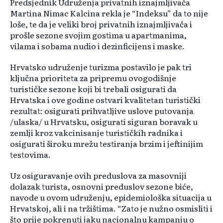
Predsjednik Udruženja privatnih iznajmljivača
Martina Nimac Kalcina rekla je “Indeksu” da to nije
loše, te da je veliki broj privatnih iznajmljivača i
prošle sezone svojim gostima u apartmanima,
vilama i sobama nudio i dezinficijens i maske.
Hrvatsko udruženje turizma postavilo je pak tri
ključna prioriteta za pripremu ovogodišnje
turističke sezone koji bi trebali osigurati da
Hrvatska i ove godine ostvari kvalitetan turistički
rezultat: osigurati prihvatljive uslove putovanja
/ulaska/ u Hrvatsku, osigurati siguran boravak u
zemlji kroz vakcinisanje turističkih radnika i
osigurati široku mrežu testiranja brzim i jeftinijim
testovima.
Uz osiguravanje ovih preduslova za masovniji
dolazak turista, osnovni preduslov sezone biće,
navode u ovom udruženju, epidemiološka situacija u
Hrvatskoj, ali i na tržištima. “Zato je nužno osmisliti i
što prije pokrenuti jaku nacionalnu kampanju o