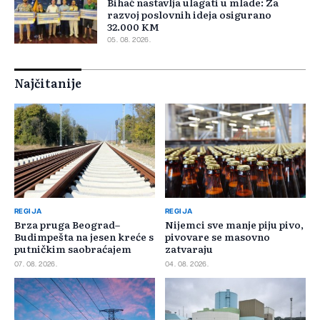
Bihać nastavlja ulagati u mlade: Za
razvoj poslovnih ideja osigurano
32.000 KM
05. 08. 2026.
Najčitanije
REGIJA
REGIJA
Brza pruga Beograd–
Nijemci sve manje piju pivo,
Budimpešta na jesen kreće s
pivovare se masovno
putničkim saobraćajem
zatvaraju
07. 08. 2026.
04. 08. 2026.