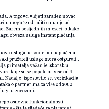
kada. A trgovci vidjeti zarađen novac
kciju moguće odraditi u manje od
ne. Barem posljednjih mjeseci, otkako
nagu obveza usluge instant plaćanja
nova usluga ne smije biti naplaćena
vaki pružatelj usluge mora osigurati i
ija primatelja važan je iskorak u
evara koje su se popele na više od 4
. Nadalje, ispostavilo se, verifikacija
odataka o partnerima za više od 3000
sluga u eurozoni.
 nego osnovne funkcionalnosti
tanje - šta je sljedeće za plaćanje i