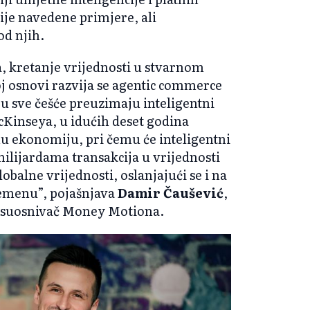
ije navedene primjere, ali
od njih.
, kretanje vrijednosti u stvarnom
oj osnovi razvija se agentic commerce
ju sve češće preuzimaju inteligentni
cKinseya, u idućih deset godina
u ekonomiju, pri čemu će inteligentni
 milijardama transakcija u vrijednosti
obalne vrijednosti, oslanjajući se i na
remenu”, pojašnjava
Damir Čaušević
,
 suosnivač Money Motiona.