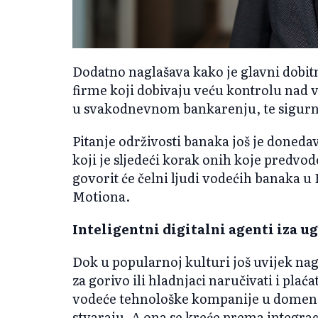
Dodatno naglašava kako je glavni dobit
firme koji dobivaju veću kontrolu nad v
u svakodnevnom bankarenju, te sigurnij
Pitanje održivosti banaka još je doneda
koji je sljedeći korak onih koje predv
govorit će čelni ljudi vodećih banaka 
Motiona.
Inteligentni digitalni agenti iza ug
Dok u popularnoj kulturi još uvijek na
za gorivo ili hladnjaci naručivati i pla
vodeće tehnološke kompanije u domeni
stvaraju. A ona se kreće prema integraci