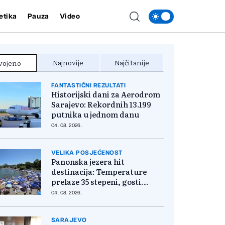
etika
Pauza
Video
Najnovije
Najčitanije
vojeno
FANTASTIČNI REZULTATI
Historijski dani za Aerodrom
Sarajevo: Rekordnih 13.199
putnika u jednom danu
04. 08. 2026.
VELIKA POSJEĆENOST
Panonska jezera hit
destinacija: Temperature
prelaze 35 stepeni, gosti
pristižu iz cijele regije
04. 08. 2026.
SARAJEVO