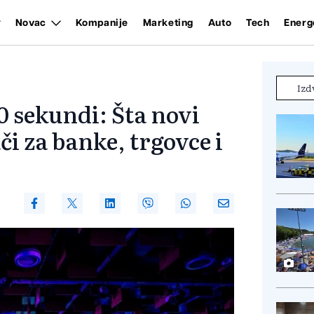
Novac
Kompanije
Marketing
Auto
Tech
Energ
Izd
0 sekundi: Šta novi
i za banke, trgovce i