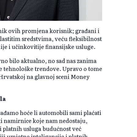
nik ovih promjena korisnik; građani i
lastitim sredstvima, veću fleksibilnost
e i učinkovitije finansijske usluge.
vno bilo aktualno, no sad nas zanima
ode tehnološke trendove. Upravo o tome
u Hrvatskoj na glavnoj sceni Money
la
gađamo hoće li automobili sami plaćati
ćati namirnice koje nam nedostaju,
 platnih usluga budućnost već
ji umjetne inteligencije i platnih