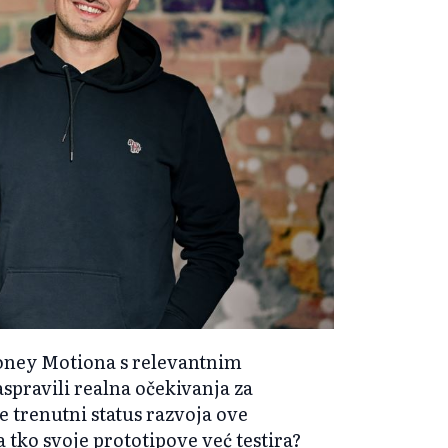
Money Motiona s relevantnim
pravili realna očekivanja za
je trenutni status razvoja ove
 tko svoje prototipove već testira?