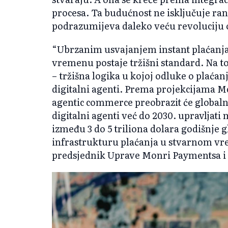
procesa. Ta budućnost ne isključuje ran
podrazumijeva daleko veću revoluciju 
“Ubrzanim usvajanjem instant plaćanja
vremenu postaje tržišni standard. Na t
– tržišna logika u kojoj odluke o plaćan
digitalni agenti. Prema projekcijama M
agentic commerce preobrazit će globaln
digitalni agenti već do 2030. upravljati
između 3 do 5 triliona dolara godišnje gl
infrastrukturu plaćanja u stvarnom v
predsjednik Uprave Monri Paymentsa i