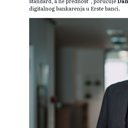
standard, a ne prednost”, poručuje
Dam
digitalnog bankarenja u Erste banci.