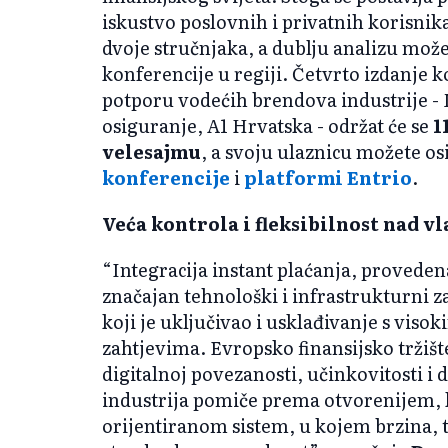
iskustvo poslovnih i privatnih korisni
dvoje stručnjaka, a dublju analizu mož
konferencije u regiji. Četvrto izdanje 
potporu vodećih brendova industrije -
osiguranje, A1 Hrvatska - održat će se
1
velesajmu
, a svoju ulaznicu možete os
konferencije
i
platformi Entrio
.
Veća kontrola i fleksibilnost nad v
“Integracija instant plaćanja, provedena
značajan tehnološki i infrastrukturni 
koji je uključivao i usklađivanje s vis
zahtjevima. Evropsko finansijsko tržiš
digitalnoj povezanosti, učinkovitosti i 
industrija pomiče prema otvorenijem, 
orijentiranom sistem, u kojem brzina, 