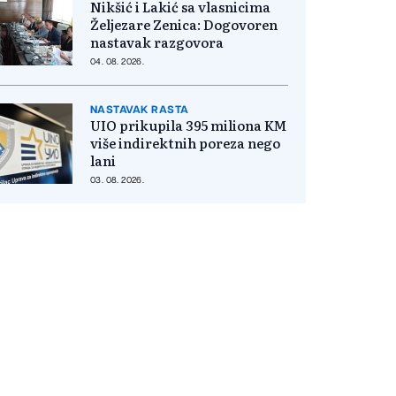
Nikšić i Lakić sa vlasnicima
Željezare Zenica: Dogovoren
nastavak razgovora
04. 08. 2026.
NASTAVAK RASTA
UIO prikupila 395 miliona KM
više indirektnih poreza nego
lani
03. 08. 2026.