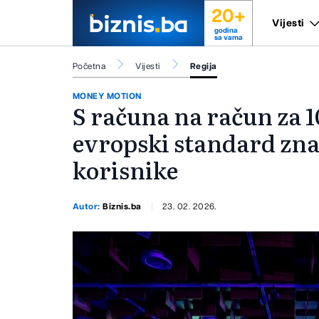
20+
Vijesti
godina
sa vama
Početna
Vijesti
Regija
MONEY MOTION
S računa na račun za 1
evropski standard znač
korisnike
Autor:
Biznis.ba
23. 02. 2026.