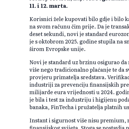
11. i 12. marta.
Korisnici žele kupovati bilo gdje i bilo 
na svom računu čim prije. Da je transa
deset sekundi, novi je standard eurozo
je s oktobrom 2025. godine stupila na s
širom Evropske unije.
Novi je standard uz brzinu osigurao da 
više nego tradicionalno plaćanje te da s
provjeru primatelja sredstava. Verifikac
industriji za prevenciju finansijskih pr
milijarde eura vrijednosti u 2024. godini
je bila i test za industriju i higijenu p
banaka, FinTecha i pružatelja platnih u
Instant i sigurnost više nisu premium,
finansijskog svijeta. Stoga se postavlja pi