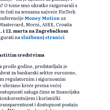
ka? O tome smo ukratko razgovarali s
ete čuti na scenama najveće FinTech
konferencije
Money Motion
uz
 Mastercard, Morni, ASEE, Croatia
1. i 12. marta na Zagrebačkom
igurati na
službenoj stranici
lastitim sredstvima
 prošle godine, predstavljala je
zahvat za bankarski sektor eurozone,
okim regulatornim i sigurnosnim
te ubrzano kreće prema većoj
dostupnosti usluga čime se financijska
konkurentnijem i korisnički
transparentnost i dostupnost postaju