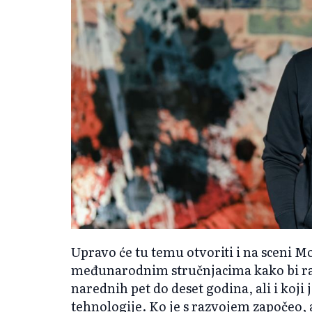
Upravo će tu temu otvoriti i na sceni 
međunarodnim stručnjacima kako bi ras
narednih pet do deset godina, ali i koji 
tehnologije. Ko je s razvojem započeo, a