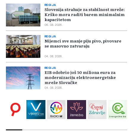
REGIJA
Slovenija strahuje za stabilnost mreže:
Krško mora raditi barem minimalnim
kapacitetom
06. 08. 2026.
REGIJA
Nijemci sve manje piju pivo, pivovare
se masovno zatvaraju
04. 08. 2026.
REGIJA
EIB odobrio još 50 miliona eura za
modernizaciju elektroenergetske
mreže Slovačke
04. 08. 2026.