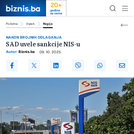
20+
godina
sa vama
Početna
Vijesti
Regija
NAKON BROJNIH ODLAGANJA
SAD uvele sankcije NIS-u
Autor:
Biznis.ba
09. 10. 2025.