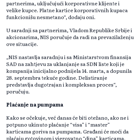
partnerima, uključujući korporativne klijente i
velike kupce. Platne kartice korporativnih kupaca
funkcionišu nesmetano“, dodaju oni.
U saradnji sa partnerima, Vladom Republike Srbije i
akcionarima, NIS poručuje da radi na prevazilaženju
ove situacije.
„NIS nastavlja saradnju i sa Ministarstvom finansija
SAD na zahtjevu za uklanjanje sa SDN liste koji je
kompanija inicijalno podnijela 14. marta, a dopunila
28. septembra tekuće godine. Delistiranje
predstavlja dugotrajan i kompleksan proces“,
poručuju.
Plaćanje na pumpama
Kako se očekuje, već danas će biti otežano, ako ne i
potpuno ukinuto plaćanje “visa” i “master”
karticama goriva na pumpama. Građani će moći da
plaćaju gotovinom i vjerovatno “dina” karticama.