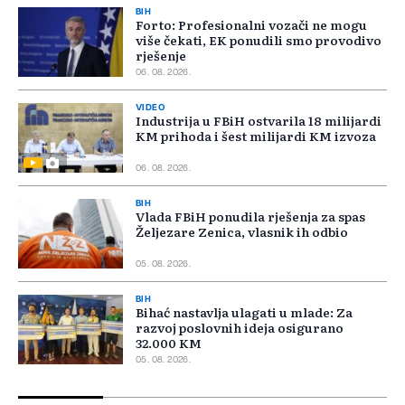
BIH
Forto: Profesionalni vozači ne mogu
više čekati, EK ponudili smo provodivo
rješenje
06. 08. 2026.
VIDEO
Industrija u FBiH ostvarila 18 milijardi
KM prihoda i šest milijardi KM izvoza
06. 08. 2026.
BIH
Vlada FBiH ponudila rješenja za spas
Željezare Zenica, vlasnik ih odbio
05. 08. 2026.
BIH
Bihać nastavlja ulagati u mlade: Za
razvoj poslovnih ideja osigurano
32.000 KM
05. 08. 2026.