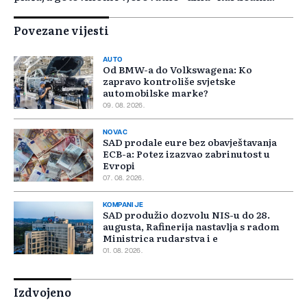
Povezane vijesti
AUTO
Od BMW-a do Volkswagena: Ko
zapravo kontroliše svjetske
automobilske marke?
09. 08. 2026.
NOVAC
SAD prodale eure bez obavještavanja
ECB-a: Potez izazvao zabrinutost u
Evropi
07. 08. 2026.
KOMPANIJE
SAD produžio dozvolu NIS-u do 28.
augusta, Rafinerija nastavlja s radom
Ministrica rudarstva i e
01. 08. 2026.
Izdvojeno