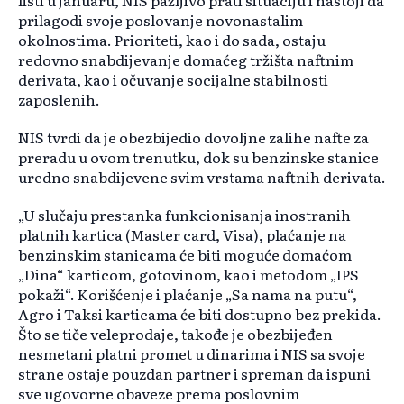
listi u januaru, NIS pažljivo prati situaciju i nastoji da
prilagodi svoje poslovanje novonastalim
okolnostima. Prioriteti, kao i do sada, ostaju
redovno snabdijevanje domaćeg tržišta naftnim
derivata, kao i očuvanje socijalne stabilnosti
zaposlenih.
NIS tvrdi da je obezbijedio dovoljne zalihe nafte za
preradu u ovom trenutku, dok su benzinske stanice
uredno snabdijevene svim vrstama naftnih derivata.
„U slučaju prestanka funkcionisanja inostranih
platnih kartica (Master card, Visa), plaćanje na
benzinskim stanicama će biti moguće domaćom
„Dina“ karticom, gotovinom, kao i metodom „IPS
pokaži“. Korišćenje i plaćanje „Sa nama na putu“,
Agro i Taksi karticama će biti dostupno bez prekida.
Što se tiče veleprodaje, takođe je obezbijeđen
nesmetani platni promet u dinarima i NIS sa svoje
strane ostaje pouzdan partner i spreman da ispuni
sve ugovorne obaveze prema poslovnim