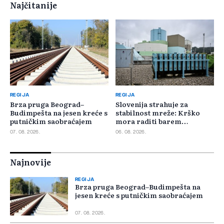
Najčitanije
REGIJA
REGIJA
Brza pruga Beograd–
Slovenija strahuje za
Budimpešta na jesen kreće s
stabilnost mreže: Krško
putničkim saobraćajem
mora raditi barem
minimalnim kapacitetom
07. 08. 2026.
06. 08. 2026.
Najnovije
REGIJA
Brza pruga Beograd–Budimpešta na
jesen kreće s putničkim saobraćajem
07. 08. 2026.