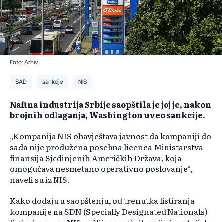
Foto: Arhiv
SAD
sankcije
NIS
Naftna industrija Srbije saopštila je joj je, nakon
brojnih odlaganja, Washington uveo sankcije.
„Kompanija NIS obavještava javnost da kompaniji do
sada nije produžena posebna licenca Ministarstva
finansija Sjedinjenih Američkih Država, koja
omogućava nesmetano operativno poslovanje“,
naveli su iz NIS.
Kako dodaju u saopštenju, od trenutka listiranja
kompanije na SDN (Specially Designated Nationals)