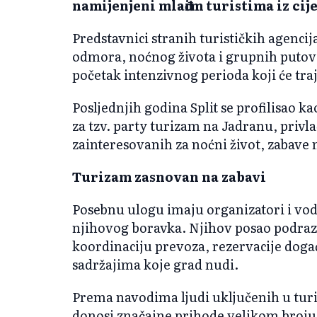
namijenjeni mlađim turistima iz cij
Predstavnici stranih turističkih agencij
odmora, noćnog života i grupnih putovan
početak intenzivnog perioda koji će traj
Posljednjih godina Split se profilisao k
za tzv. party turizam na Jadranu, privlač
zainteresovanih za noćni život, zabave
Turizam zasnovan na zabavi
Posebnu ulogu imaju organizatori i vodi
njihovog boravka. Njihov posao podrazu
koordinaciju prevoza, rezervacije doga
sadržajima koje grad nudi.
Prema navodima ljudi uključenih u turi
donosi značajne prihode velikom broju d