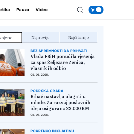
etika
Pauza
Video
Najnovije
Najčitanije
vojeno
BEZ SPREMNOSTI DA PRIHVATI
Vlada FBiH ponudila rješenja
za spas Željezare Zenica,
vlasnik ih odbio
05. 08. 2026.
PODRŠKA GRADA
Bihać nastavlja ulagati u
mlade: Za razvoj poslovnih
ideja osigurano 32.000 KM
05. 08. 2026.
POKRENUO INICIJATIVU