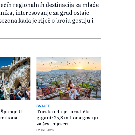
odećih regionalnih destinacija za mlade
nika, interesovanje za grad ostaje
ezona kada je riječ o broju gostiju i
SVIJET
Španiji: U
Turska i dalje turistički
5 miliona
gigant: 25,8 miliona gostiju
za šest mjeseci
02. 08. 2026.