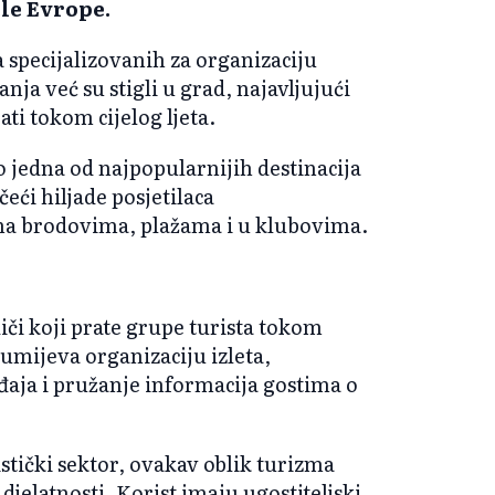
ele Evrope.
a specijalizovanih za organizaciju
ja već su stigli u grad, najavljujući
ati tokom cijelog ljeta.
ao jedna od najpopularnijih destinacija
eći hiljade posjetilaca
 na brodovima, plažama i u klubovima.
či koji prate grupe turista tokom
mijeva organizaciju izleta,
đaja i pružanje informacija gostima o
stički sektor, ovakav oblik turizma
jelatnosti. Korist imaju ugostiteljski