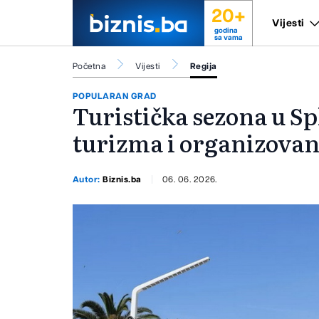
20+
Vijesti
godina
sa vama
Početna
Vijesti
Regija
POPULARAN GRAD
Turistička sezona u Sp
turizma i organizovan
Autor:
Biznis.ba
06. 06. 2026.