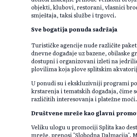
objekti, klubovi, restorani, vlasnici bro
smještaja, taksi službe i trgovci.
Sve bogatija ponuda sadržaja
Turističke agencije nude različite pake
dnevne događaje uz bazene, obilaske gra
dostupni i organizovani izleti na jedr
plovilima koja plove splitskim akvator
U ponudi su i ekskluzivniji programi po
krstarenja i tematskih događaja, čime s
različitih interesovanja i platežne moći.
Društvene mreže kao glavni promot
Veliku ulogu u promociji Splita kao des
mreže, prenosi "Slobodna Dalmacija". 