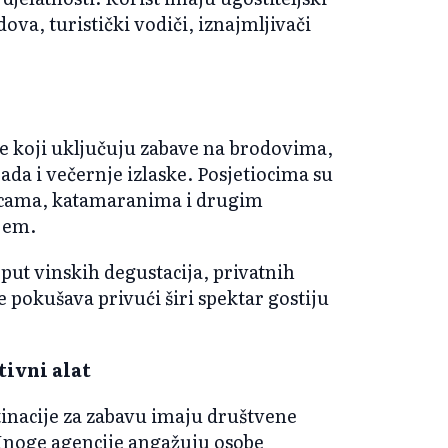
dova, turistički vodiči, iznajmljivači
te koji uključuju zabave na brodovima,
da i večernje izlaske. Posjetiocima su
ilicama, katamaranima i drugim
ijem.
put vinskih degustacija, privatnih
e pokušava privući širi spektar gostiju
ivni alat
tinacije za zabavu imaju društvene
Mnoge agencije angažuju osobe