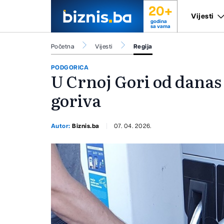
20+
Vijesti
godina
sa vama
Početna
Vijesti
Regija
PODGORICA
U Crnoj Gori od danas 
goriva
Autor:
Biznis.ba
07. 04. 2026.