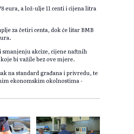
8 eura, a lož-ulje 11 centi i cijena litra
plje za četiri centa, dok će litar BMB
eura.
i smanjenju akcize, cijene naftnih
koje bi važile bez ove mjere.
isak na standard građana i privredu, te
zovnim ekonomskim okolnostima -