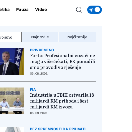
etika
Pauza
Video
Najnovije
Najčitanije
vojeno
PRIVREMENO
Forto: Profesionalni vozači ne
mogu više čekati, EK ponudili
smo provodivo rješenje
06. 08. 2026.
FIA
Industrija u FBiH ostvarila 18
milijardi KM prihoda i šest
milijardi KM izvoza
06. 08. 2026.
BEZ SPREMNOSTI DA PRIHVATI