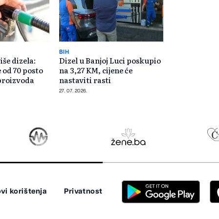
BIH
iše dizela:
Dizel u Banjoj Luci poskupio
e od 70 posto
na 3,27 KM, cijene će
proizvoda
nastaviti rasti
27. 07. 2026.
vi korištenja
Privatnost