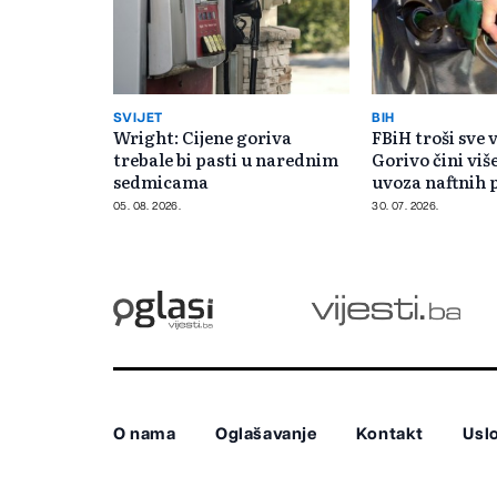
SVIJET
BIH
Wright: Cijene goriva
FBiH troši sve v
trebale bi pasti u narednim
Gorivo čini viš
sedmicama
uvoza naftnih 
05. 08. 2026.
30. 07. 2026.
O nama
Oglašavanje
Kontakt
Uslo