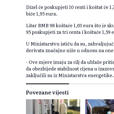
Dizel će poskupjeti 10 centi i koštat će 1,7
biće 1,95 eura.
Litar BMB 98 koštaće 1,63 eura što je sku
95 poskupjeti za tri centa i koštaće 1,59 
U Ministarstvu ističu da su, zahvaljujuć
derivata značajno niže u odnosu na one 
- Ove mjere imaju za cilj da ublaže prit
da obezbijede stabilnost cijena u iza
zaključili su iz Ministarstva energetike.
Povezane vijesti