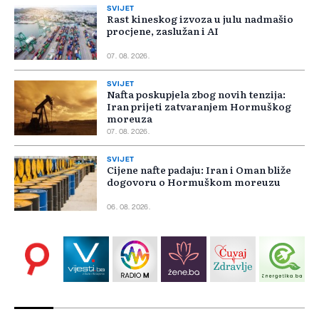
SVIJET
Rast kineskog izvoza u julu nadmašio
procjene, zaslužan i AI
07. 08. 2026.
SVIJET
Nafta poskupjela zbog novih tenzija:
Iran prijeti zatvaranjem Hormuškog
moreuza
07. 08. 2026.
SVIJET
Cijene nafte padaju: Iran i Oman bliže
dogovoru o Hormuškom moreuzu
06. 08. 2026.