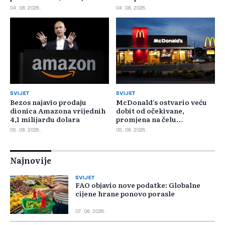
cijene
04. 08. 2026.
04. 08. 2026.
SVIJET
SVIJET
Bezos najavio prodaju
McDonald's ostvario veću
dionica Amazona vrijednih
dobit od očekivane,
4,1 milijardu dolara
promjena na čelu
poslovanja u SAD-u
05. 08. 2026.
05. 08. 2026.
Najnovije
SVIJET
FAO objavio nove podatke: Globalne
cijene hrane ponovo porasle
07. 08. 2026.