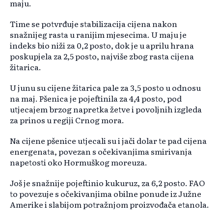
maju.
Time se potvrđuje stabilizacija cijena nakon
snažnijeg rasta u ranijim mjesecima. U maju je
indeks bio niži za 0,2 posto, dok je u aprilu hrana
poskupjela za 2,5 posto, najviše zbog rasta cijena
žitarica.
U junu su cijene žitarica pale za 3,5 posto u odnosu
na maj. Pšenica je pojeftinila za 4,4 posto, pod
utjecajem brzog napretka žetve i povoljnih izgleda
za prinos u regiji Crnog mora.
Na cijene pšenice utjecali su i jači dolar te pad cijena
energenata, povezan s očekivanjima smirivanja
napetosti oko Hormuškog moreuza.
Još je snažnije pojeftinio kukuruz, za 6,2 posto. FAO
to povezuje s očekivanjima obilne ponude iz Južne
Amerike i slabijom potražnjom proizvođača etanola.