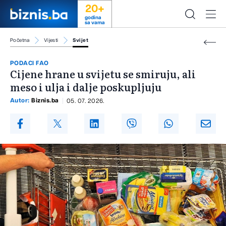
20+
godina
sa vama
Početna
Vijesti
Svijet
PODACI FAO
Cijene hrane u svijetu se smiruju, ali
meso i ulja i dalje poskupljuju
Autor:
Biznis.ba
05. 07. 2026.