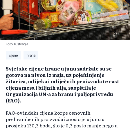
Foto: Ilustracija
cijene
hrana
Svjetske cijene hrane u junu zadržale su se
gotovo na nivou iz maja, uz pojeftinjenje
žitarica, mlijeka i mliječnih proizvoda te rast
cijena mesa i biljnih ulja, saopštila je
Organizacija UN-a za hranu i poljoprivredu
(FAO).
FAO-ov indeks cijena korpe osnovnih
prehrambenih proizvoda iznosio je u junu u
prosjeku 130,3 boda, što je 0,3 posto manje nego u