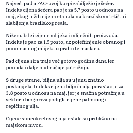
Najveći pad u FAO-ovoj korpi zabilježio je šećer.
Indeks cijena šećera pao je za 5,7 posto u odnosu na
maj, zbog nižih cijena etanola na brazilskom tržištu i
slabljenja brazilskog reala.
Niže su bile i cijene mlijeka i mliječnih proizvoda.
Indeks je pao za 1,5 posto, uz pojeftinjenje obranog i
punomasnog mlijeka u prahu te maslaca.
Pad cijena sira traje već gotovo godinu dana jer
ponuda i dalje nadmašuje potražnju.
S druge strane, biljna ulja su u junu znatno
poskupjela. Indeks cijena biljnih ulja porastao je za
3,8 posto u odnosu na maj, jer je snažna potražnja u
sektoru biogoriva podigla cijene palminog i
repičinog ulja.
Cijene suncokretovog ulja ostale su približno na
majskom nivou.