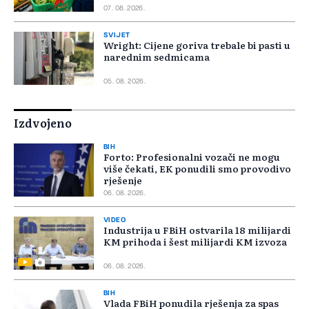
07. 08. 2026.
SVIJET
Wright: Cijene goriva trebale bi pasti u
narednim sedmicama
05. 08. 2026.
Izdvojeno
BIH
Forto: Profesionalni vozači ne mogu
više čekati, EK ponudili smo provodivo
rješenje
06. 08. 2026.
VIDEO
Industrija u FBiH ostvarila 18 milijardi
KM prihoda i šest milijardi KM izvoza
06. 08. 2026.
BIH
Vlada FBiH ponudila rješenja za spas