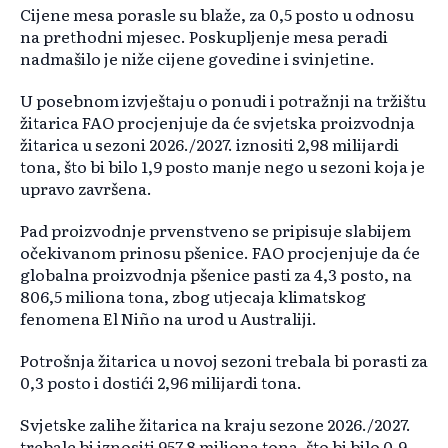
Cijene mesa porasle su blaže, za 0,5 posto u odnosu
na prethodni mjesec. Poskupljenje mesa peradi
nadmašilo je niže cijene govedine i svinjetine.
U posebnom izvještaju o ponudi i potražnji na tržištu
žitarica FAO procjenjuje da će svjetska proizvodnja
žitarica u sezoni 2026./2027. iznositi 2,98 milijardi
tona, što bi bilo 1,9 posto manje nego u sezoni koja je
upravo završena.
Pad proizvodnje prvenstveno se pripisuje slabijem
očekivanom prinosu pšenice. FAO procjenjuje da će
globalna proizvodnja pšenice pasti za 4,3 posto, na
806,5 miliona tona, zbog utjecaja klimatskog
fenomena El Niño na urod u Australiji.
Potrošnja žitarica u novoj sezoni trebala bi porasti za
0,3 posto i dostići 2,96 milijardi tona.
Svjetske zalihe žitarica na kraju sezone 2026./2027.
trebale bi iznositi 957,8 miliona tona, što bi bilo 0,9