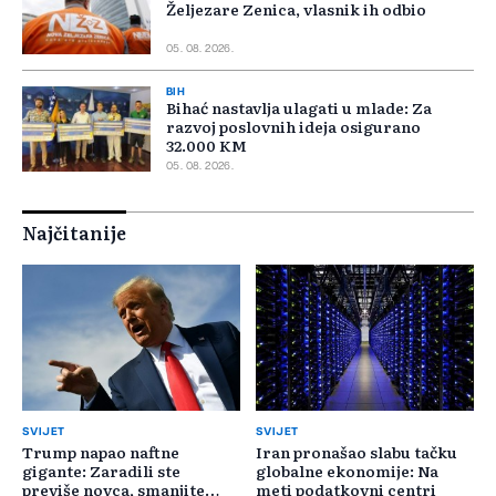
Željezare Zenica, vlasnik ih odbio
05. 08. 2026.
BIH
Bihać nastavlja ulagati u mlade: Za
razvoj poslovnih ideja osigurano
32.000 KM
05. 08. 2026.
Najčitanije
SVIJET
SVIJET
Trump napao naftne
Iran pronašao slabu tačku
gigante: Zaradili ste
globalne ekonomije: Na
previše novca, smanjite
meti podatkovni centri