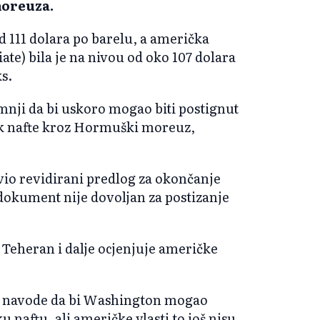
oreuza.
d 111 dolara po barelu, a američka
te) bila je na nivou od oko 107 dolara
s.
mnji da bi uskoro mogao biti postignut
ok nafte kroz Hormuški moreuz,
avio revidirani predlog za okončanje
j dokument nije dovoljan za postizanje
 Teheran i dalje ocjenjuje američke
na navode da bi Washington mogao
 naftu, ali američke vlasti to još nisu