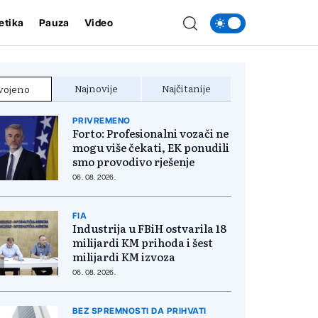
etika
Pauza
Video
Najnovije
Najčitanije
vojeno
PRIVREMENO
Forto: Profesionalni vozači ne
mogu više čekati, EK ponudili
smo provodivo rješenje
06. 08. 2026.
FIA
Industrija u FBiH ostvarila 18
milijardi KM prihoda i šest
milijardi KM izvoza
06. 08. 2026.
BEZ SPREMNOSTI DA PRIHVATI