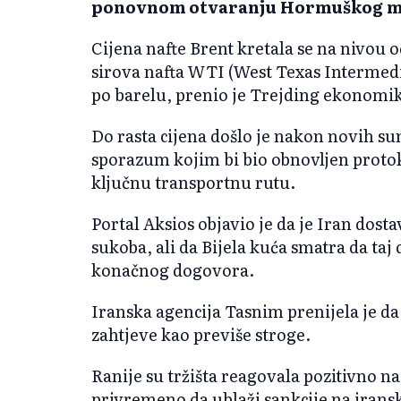
ponovnom otvaranju Hormuškog m
Cijena nafte Brent kretala se na nivou o
sirova nafta WTI (West Texas Intermedia
po barelu, prenio je Trejding ekonomik
Do rasta cijena došlo je nakon novih su
sporazum kojim bi bio obnovljen prot
ključnu transportnu rutu.
Portal Aksios objavio je da je Iran dost
sukoba, ali da Bijela kuća smatra da ta
konačnog dogovora.
Iranska agencija Tasnim prenijela je da
zahtjeve kao previše stroge.
Ranije su tržišta reagovala pozitivno 
privremeno da ublaži sankcije na iransku