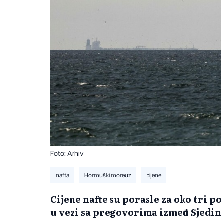
Foto: Arhiv
nafta
Hormuški moreuz
cijene
Cijene nafte su porasle za oko tri p
u vezi sa pregovorima između Sjedi