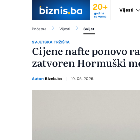
20+
Vijesti
godina
sa vama
Početna
Vijesti
Svijet
SVJETSKA TRŽIŠTA
Cijene nafte ponovo rast
zatvoren Hormuški m
Autor:
Biznis.ba
19. 05. 2026.