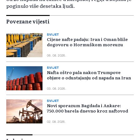
poginulo više desetaka ljudi.
Povezane vijesti
SVIJET
Cijene nafte padaju: Iran i Oman bliže
dogovoru o Hormuškom moreuzu
06. 08. 2026.
SVIJET
Nafta oštro pala nakon Trumpove
objave o odustajanju od napada na Iran
03. 08. 2026.
SVIJET
Novi sporazum Bagdada i Ankare:
750.000 barela dnevno kroz naftovod
02. 08. 2026.