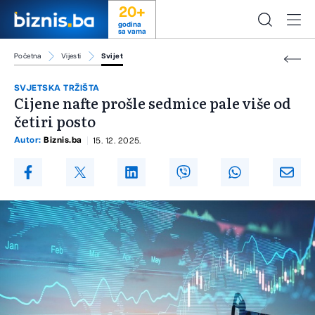
20+
godina
sa vama
Početna
Vijesti
Svijet
SVJETSKA TRŽIŠTA
Cijene nafte prošle sedmice pale više od
četiri posto
Autor:
Biznis.ba
15. 12. 2025.