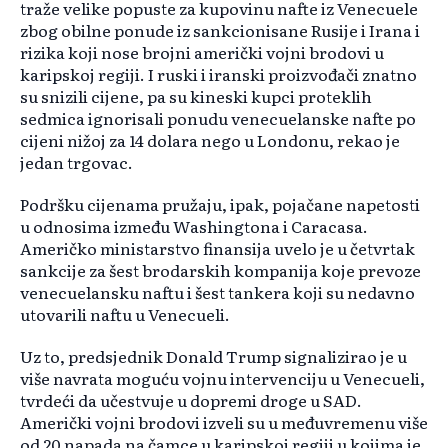
traže velike popuste za kupovinu nafte iz Venecuele
zbog obilne ponude iz sankcionisane Rusije i Irana i
rizika koji nose brojni američki vojni brodovi u
karipskoj regiji. I ruski i iranski proizvođači znatno
su snizili cijene, pa su kineski kupci proteklih
sedmica ignorisali ponudu venecuelanske nafte po
cijeni nižoj za 14 dolara nego u Londonu, rekao je
jedan trgovac.
Podršku cijenama pružaju, ipak, pojačane napetosti
u odnosima između Washingtona i Caracasa.
Američko ministarstvo finansija uvelo je u četvrtak
sankcije za šest brodarskih kompanija koje prevoze
venecuelansku naftu i šest tankera koji su nedavno
utovarili naftu u Venecueli.
Uz to, predsjednik Donald Trump signalizirao je u
više navrata moguću vojnu intervenciju u Venecueli,
tvrdeći da učestvuje u dopremi droge u SAD.
Američki vojni brodovi izveli su u međuvremenu više
od 20 napada na čamce u karipskoj regiji u kojima je