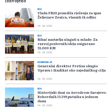
Izdvojeno
BIH
Vlada FBiH ponudila rješenja za spas
Željezare Zenica, vlasnik ih odbio
05. 08. 2026.
BIH
Bihać nastavlja ulagati u mlade: Za
razvoj poslovnih ideja osigurano
32.000 KM
05. 08. 2026.
KOMPANIJE
Generalni direktor Pretisa okupio
Upravu i Sindikat oko zajedničkog cilja
05. 08. 2026.
BIH
Historijski dani za Aerodrom Sarajevo:
Rekordnih 13.199 putnika u jednom
danu
04. 08. 2026.