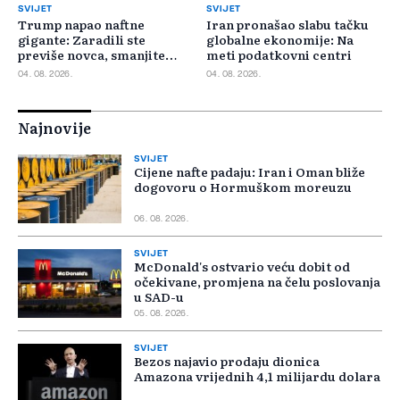
SVIJET
SVIJET
Trump napao naftne
Iran pronašao slabu tačku
gigante: Zaradili ste
globalne ekonomije: Na
previše novca, smanjite
meti podatkovni centri
cijene
04. 08. 2026.
04. 08. 2026.
Najnovije
SVIJET
Cijene nafte padaju: Iran i Oman bliže
dogovoru o Hormuškom moreuzu
06. 08. 2026.
SVIJET
McDonald's ostvario veću dobit od
očekivane, promjena na čelu poslovanja
u SAD-u
05. 08. 2026.
SVIJET
Bezos najavio prodaju dionica
Amazona vrijednih 4,1 milijardu dolara