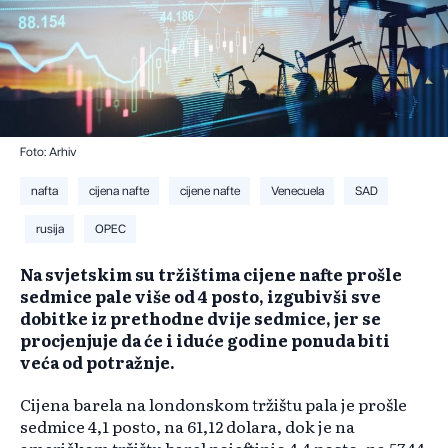
Foto: Arhiv
nafta
cijena nafte
cijene nafte
Venecuela
SAD
rusija
OPEC
Na svjetskim su tržištima cijene nafte prošle
sedmice pale više od 4 posto, izgubivši sve
dobitke iz prethodne dvije sedmice, jer se
procjenjuje da će i iduće godine ponuda biti
veća od potražnje.
Cijena barela na londonskom tržištu pala je prošle
sedmice 4,1 posto, na 61,12 dolara, dok je na