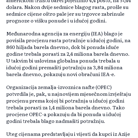
američkom tržištu barel pojeftinio 4,4 posto, na 57,44
dolara. Nakon dvije sedmice blagog rasta, prošle su
sedmice cijene oštro pale jer su trgovce zabrinule
prognoze o višku ponude i u idućoj godini.
Međunarodna agencija za energiju (IEA) blago je
povisila procjenu rasta potražnje u idućoj godini, na
860 hiljada barela dnevno, dok bi ponuda iduće
godine trebala porasti za 2,4 miliona barela dnevno.
U takvim bi uslovima globalna ponuda trebala u
idućoj godini premašiti potražnju za 3,84 miliona
barela dnevno, pokazuju novi obračuni IEA-e.
Organizacija zemalja-izvoznica nafte (OPEC)
potvrdila je, pak, u najnovijem mjesečnom izvještaju
procjenu prema kojoj bi potražnja u idućoj godini
trebala porasti za 1,4 miliona barela dnevno. Tako
procjene OPEC-a pokazuju da bi ponuda u idućoj
godini trebala blago nadmašiti potražnju.
Uteg cijenama predstavljaju i vijesti da kupci iz Azije