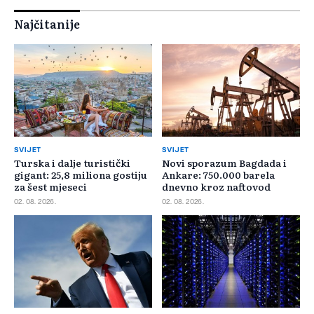
Najčitanije
SVIJET
SVIJET
Turska i dalje turistički
Novi sporazum Bagdada i
gigant: 25,8 miliona gostiju
Ankare: 750.000 barela
za šest mjeseci
dnevno kroz naftovod
02. 08. 2026.
02. 08. 2026.