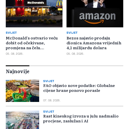
SVIJET
SVIJET
McDonald's ostvario veću
Bezos najavio prodaju
dobit od očekivane,
dionica Amazona vrijednih
promjena na čelu
4,1 milijardu dolara
poslovanja u SAD-u
05. 08. 2026.
05. 08. 2026.
Najnovije
SVIJET
FAO objavio nove podatke: Globalne
cijene hrane ponovo porasle
07. 08. 2026.
SVIJET
Rast kineskog izvoza u julu nadmašio
procjene, zaslužan i AI