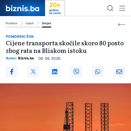
20+
godina
sa vama
Početna
Vijesti
Svijet
POMORSKI ŠOK
Cijene transporta skočile skoro 80 posto
zbog rata na Bliskom istoku
Autor:
Biznis.ba
06. 06. 2026.