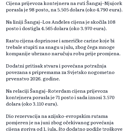
Cijena prijevoza kontejnera na ruti Šangaj–Njujork
porasla je 98 posto, na 5.505 dolara (oko 4.790 eura).
Na liniji Šangaj–Los Anđeles cijena je skočila 108
posto i dostigla 4.565 dolara (oko 3.970 eura).
Rastu cijena doprinose i američke carine koje bi
trebale stupiti na snagu u julu, zbog čega mnoge
kompanije ubrzano naručuju robu prije promjena.
Dodatni pritisak stvara i povećana potražnja
povezana s pripremama za Svjetsko nogometno
prvenstvo 2026. godine.
Na relaciji Šangaj–Roterdam cijena prijevoza
kontejnera porasla je 71 posto i sada iznosi 3.570
dolara (oko 3.110 eura).
Dio rezervacija na azijsko-evropskim rutama
pomjeren je na juni zbog očekivanog povećanja
cijena goriva od 1. jula, što dodatno podiže troškove