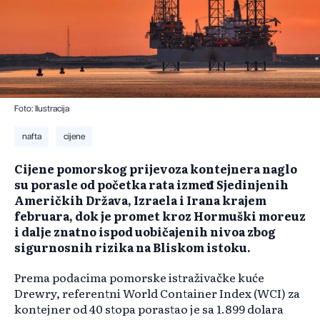
Foto: Ilustracija
nafta
cijene
Cijene pomorskog prijevoza kontejnera naglo
su porasle od početka rata između Sjedinjenih
Američkih Država, Izraela i Irana krajem
februara, dok je promet kroz Hormuški moreuz
i dalje znatno ispod uobičajenih nivoa zbog
sigurnosnih rizika na Bliskom istoku.
Prema podacima pomorske istraživačke kuće
Drewry, referentni World Container Index (WCI) za
kontejner od 40 stopa porastao je sa 1.899 dolara