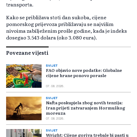
transporta.
Kako se približava stoti dan sukoba, cijene
pomorskog prijevoza približavaju se najvišim
nivoima zabilježenim prošle godine, kada je indeks
dosegao 3.543 dolara (oko 3.080 eura).
Povezane vijesti
SVIJET
FAO objavio nove podatke: Globalne
cijene hrane ponovo porasle
07. 08. 2026.
SVIJET
Nafta poskupjela zbog novih tenzija:
Iran prijeti zatvaranjem Hormuškog
moreuza
07. 08. 2026.
SVIJET
Wright: Cijene goriva trebale bi pasti u