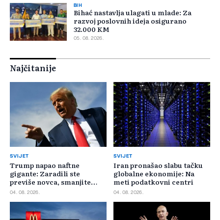
BIH
Bihać nastavlja ulagati u mlade: Za
razvoj poslovnih ideja osigurano
32.000 KM
05. 08. 2026.
Najčitanije
SVIJET
SVIJET
Trump napao naftne
Iran pronašao slabu tačku
gigante: Zaradili ste
globalne ekonomije: Na
previše novca, smanjite
meti podatkovni centri
cijene
04. 08. 2026.
04. 08. 2026.