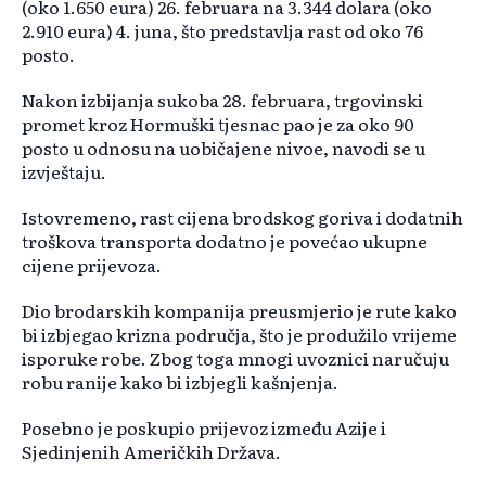
(oko 1.650 eura) 26. februara na 3.344 dolara (oko
2.910 eura) 4. juna, što predstavlja rast od oko 76
posto.
Nakon izbijanja sukoba 28. februara, trgovinski
promet kroz Hormuški tjesnac pao je za oko 90
posto u odnosu na uobičajene nivoe, navodi se u
izvještaju.
Istovremeno, rast cijena brodskog goriva i dodatnih
troškova transporta dodatno je povećao ukupne
cijene prijevoza.
Dio brodarskih kompanija preusmjerio je rute kako
bi izbjegao krizna područja, što je produžilo vrijeme
isporuke robe. Zbog toga mnogi uvoznici naručuju
robu ranije kako bi izbjegli kašnjenja.
Posebno je poskupio prijevoz između Azije i
Sjedinjenih Američkih Država.