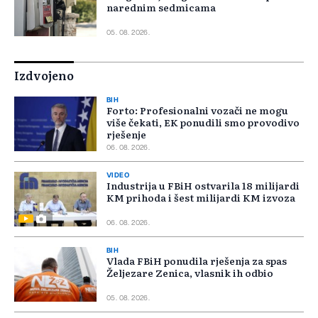
narednim sedmicama
05. 08. 2026.
Izdvojeno
BIH
Forto: Profesionalni vozači ne mogu
više čekati, EK ponudili smo provodivo
rješenje
06. 08. 2026.
VIDEO
Industrija u FBiH ostvarila 18 milijardi
KM prihoda i šest milijardi KM izvoza
06. 08. 2026.
BIH
Vlada FBiH ponudila rješenja za spas
Željezare Zenica, vlasnik ih odbio
05. 08. 2026.