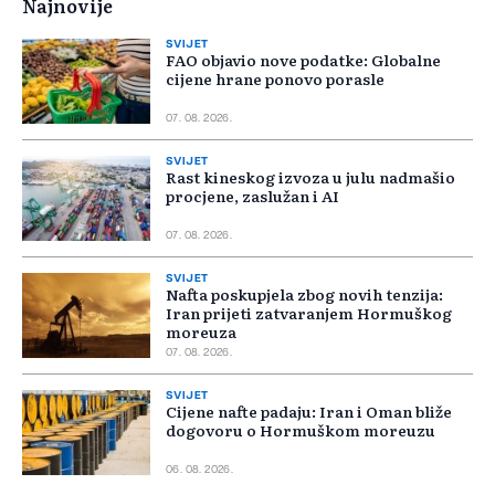
Najnovije
SVIJET
FAO objavio nove podatke: Globalne
cijene hrane ponovo porasle
07. 08. 2026.
SVIJET
Rast kineskog izvoza u julu nadmašio
procjene, zaslužan i AI
07. 08. 2026.
SVIJET
Nafta poskupjela zbog novih tenzija:
Iran prijeti zatvaranjem Hormuškog
moreuza
07. 08. 2026.
SVIJET
Cijene nafte padaju: Iran i Oman bliže
dogovoru o Hormuškom moreuzu
06. 08. 2026.