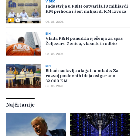
VIDEO
Industrija u FBiH ostvarila 18 milijardi
KM prihoda i šest milijardi KM izvoza
06. 08. 2026.
BIH
Vlada FBiH ponudila rješenja za spas
Željezare Zenica, vlasnik ih odbio
05. 08. 2026.
BIH
Bihać nastavlja ulagati u mlade: Za
razvoj poslovnih ideja osigurano
32.000 KM
05. 08. 2026.
Najčitanije