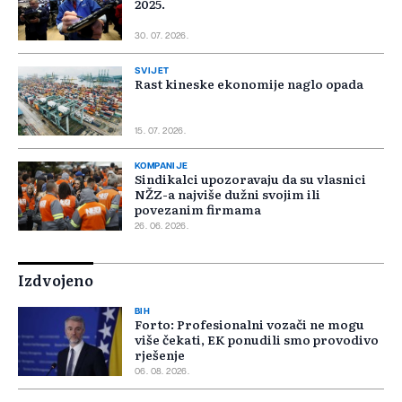
2025.
30. 07. 2026.
SVIJET
Rast kineske ekonomije naglo opada
15. 07. 2026.
KOMPANIJE
Sindikalci upozoravaju da su vlasnici
NŽZ-a najviše dužni svojim ili
povezanim firmama
26. 06. 2026.
Izdvojeno
BIH
Forto: Profesionalni vozači ne mogu
više čekati, EK ponudili smo provodivo
rješenje
06. 08. 2026.