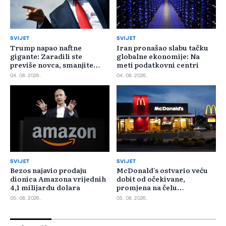
SVIJET
SVIJET
Trump napao naftne
Iran pronašao slabu tačku
gigante: Zaradili ste
globalne ekonomije: Na
previše novca, smanjite
meti podatkovni centri
cijene
04. 08. 2026.
04. 08. 2026.
SVIJET
SVIJET
Bezos najavio prodaju
McDonald's ostvario veću
dionica Amazona vrijednih
dobit od očekivane,
4,1 milijardu dolara
promjena na čelu
poslovanja u SAD-u
05. 08. 2026.
05. 08. 2026.