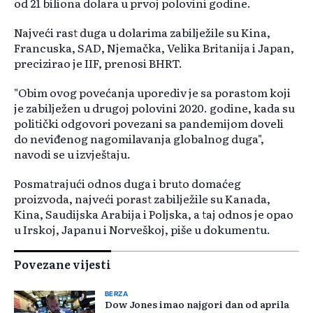
od 21 biliona dolara u prvoj polovini godine.
Najveći rast duga u dolarima zabilježile su Kina,
Francuska, SAD, Njemačka, Velika Britanija i Japan,
precizirao je IIF, prenosi BHRT.
"Obim ovog povećanja uporediv je sa porastom koji
je zabilježen u drugoj polovini 2020. godine, kada su
politički odgovori povezani sa pandemijom doveli
do neviđenog nagomilavanja globalnog duga",
navodi se u izvještaju.
Posmatrajući odnos duga i bruto domaćeg
proizvoda, najveći porast zabilježile su Kanada,
Kina, Saudijska Arabija i Poljska, a taj odnos je opao
u Irskoj, Japanu i Norveškoj, piše u dokumentu.
Povezane vijesti
BERZA
Dow Jones imao najgori dan od aprila