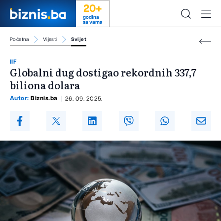
20+
godina
sa vama
Početna
Vijesti
Svijet
IIF
Globalni dug dostigao rekordnih 337,7
biliona dolara
Autor:
Biznis.ba
26. 09. 2025.