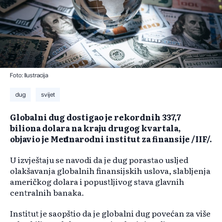
Foto: Ilustracija
dug
svijet
Globalni dug dostigao je rekordnih 337,7
biliona dolara na kraju drugog kvartala,
objavio je Međunarodni institut za finansije /IIF/.
U izvještaju se navodi da je dug porastao usljed
olakšavanja globalnih finansijskih uslova, slabljenja
američkog dolara i popustljivog stava glavnih
centralnih banaka.
Institut je saopštio da je globalni dug povećan za više