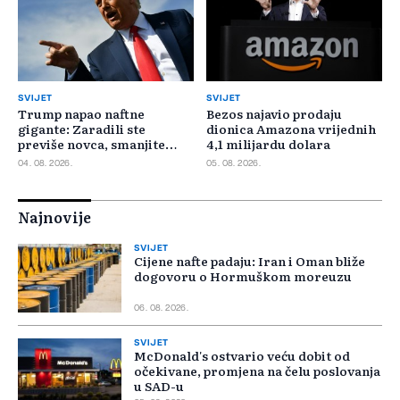
SVIJET
SVIJET
Trump napao naftne
Bezos najavio prodaju
gigante: Zaradili ste
dionica Amazona vrijednih
previše novca, smanjite
4,1 milijardu dolara
cijene
04. 08. 2026.
05. 08. 2026.
Najnovije
SVIJET
Cijene nafte padaju: Iran i Oman bliže
dogovoru o Hormuškom moreuzu
06. 08. 2026.
SVIJET
McDonald's ostvario veću dobit od
očekivane, promjena na čelu poslovanja
u SAD-u