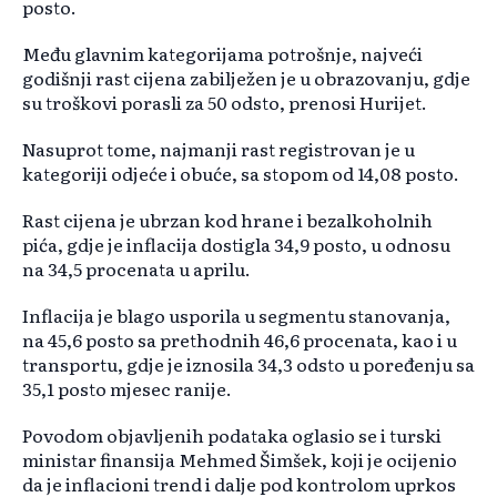
posto.
Među glavnim kategorijama potrošnje, najveći
godišnji rast cijena zabilježen je u obrazovanju, gdje
su troškovi porasli za 50 odsto, prenosi Hurijet.
Nasuprot tome, najmanji rast registrovan je u
kategoriji odjeće i obuće, sa stopom od 14,08 posto.
Rast cijena je ubrzan kod hrane i bezalkoholnih
pića, gdje je inflacija dostigla 34,9 posto, u odnosu
na 34,5 procenata u aprilu.
Inflacija je blago usporila u segmentu stanovanja,
na 45,6 posto sa prethodnih 46,6 procenata, kao i u
transportu, gdje je iznosila 34,3 odsto u poređenju sa
35,1 posto mjesec ranije.
Povodom objavljenih podataka oglasio se i turski
ministar finansija Mehmed Šimšek, koji je ocijenio
da je inflacioni trend i dalje pod kontrolom uprkos