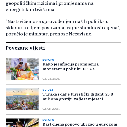
geopolitičkim rizicima i promjenama na
energetskim tržištima.
"Nastavićemo sa sprovođenjem naših politika u
skladu sa ciljem postizanja trajne stabilnosti cijena",
poručio je ministar, prenose Nezavisne.
Povezane vijesti
EVROPA
Kako je inflacija promijenila
monetarnu politiku ECB-a
03. 08. 2026.
SVIJET
Turska i dalje turistički gigant: 25,8
miliona gostiju za šest mjeseci
02. 08. 2026.
EVROPA
Rast cijena ponovo ubrzao u eurozoni,