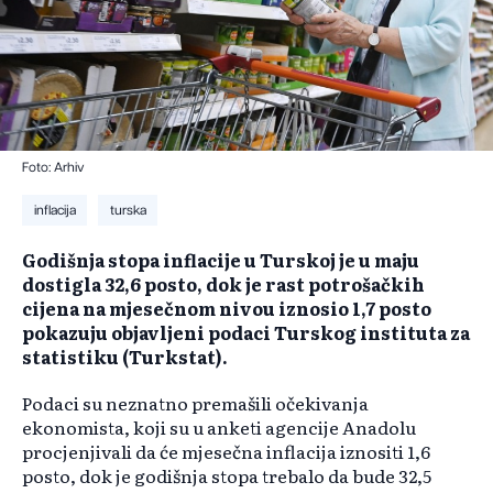
Foto: Arhiv
inflacija
turska
Godišnja stopa inflacije u Turskoj je u maju
dostigla 32,6 posto, dok je rast potrošačkih
cijena na mjesečnom nivou iznosio 1,7 posto
pokazuju objavljeni podaci Turskog instituta za
statistiku (Turkstat).
Podaci su neznatno premašili očekivanja
ekonomista, koji su u anketi agencije Anadolu
procjenjivali da će mjesečna inflacija iznositi 1,6
posto, dok je godišnja stopa trebalo da bude 32,5