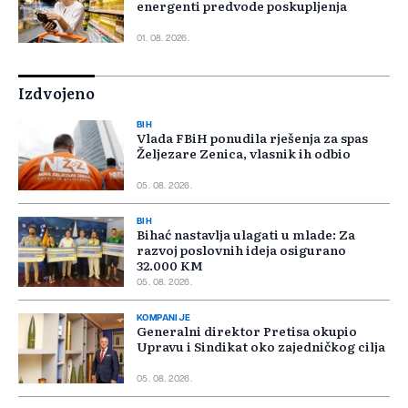
energenti predvode poskupljenja
01. 08. 2026.
Izdvojeno
BIH
Vlada FBiH ponudila rješenja za spas
Željezare Zenica, vlasnik ih odbio
05. 08. 2026.
BIH
Bihać nastavlja ulagati u mlade: Za
razvoj poslovnih ideja osigurano
32.000 KM
05. 08. 2026.
KOMPANIJE
Generalni direktor Pretisa okupio
Upravu i Sindikat oko zajedničkog cilja
05. 08. 2026.