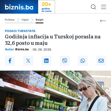
20+
godina
sa vama
Početna
Vijesti
Svijet
PODACI TURKSTATA
Godišnja inflacija u Turskoj porasla na
32,6 posto u maju
Autor:
Biznis.ba
06. 06. 2026.