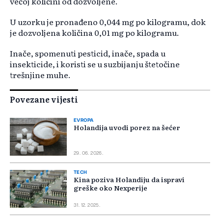
većoj količini od dozvoljene.
U uzorku je pronađeno 0,044 mg po kilogramu, dok
je dozvoljena količina 0,01 mg po kilogramu.
Inače, spomenuti pesticid, inače, spada u
insekticide, i koristi se u suzbijanju štetočine
trešnjine muhe.
Povezane vijesti
EVROPA
Holandija uvodi porez na šećer
29. 06. 2026.
TECH
Kina poziva Holandiju da ispravi
greške oko Nexperije
31. 12. 2025.