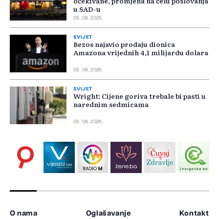
očekivane, promjena na čelu poslovanja
u SAD-u
05. 08. 2026.
SVIJET
Bezos najavio prodaju dionica
Amazona vrijednih 4,1 milijardu dolara
05. 08. 2026.
SVIJET
Wright: Cijene goriva trebale bi pasti u
narednim sedmicama
05. 08. 2026.
O nama
Oglašavanje
Kontakt