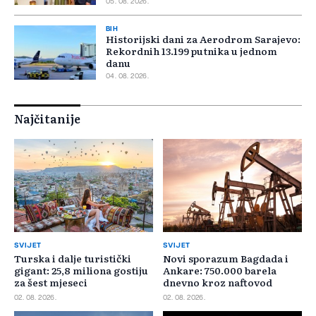
05. 08. 2026.
BIH
Historijski dani za Aerodrom Sarajevo:
Rekordnih 13.199 putnika u jednom
danu
04. 08. 2026.
Najčitanije
SVIJET
SVIJET
Turska i dalje turistički
Novi sporazum Bagdada i
gigant: 25,8 miliona gostiju
Ankare: 750.000 barela
za šest mjeseci
dnevno kroz naftovod
02. 08. 2026.
02. 08. 2026.