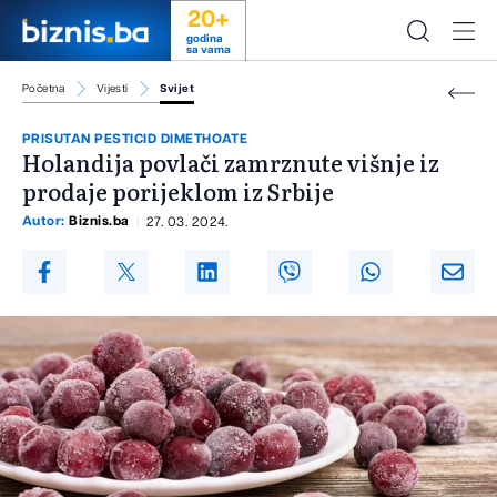
20+
godina
sa vama
Početna
Vijesti
Svijet
PRISUTAN PESTICID DIMETHOATE
Holandija povlači zamrznute višnje iz
prodaje porijeklom iz Srbije
Autor:
Biznis.ba
27. 03. 2024.