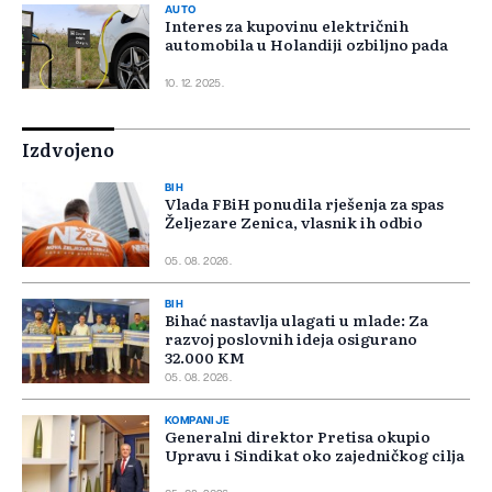
AUTO
Interes za kupovinu električnih
automobila u Holandiji ozbiljno pada
10. 12. 2025.
Izdvojeno
BIH
Vlada FBiH ponudila rješenja za spas
Željezare Zenica, vlasnik ih odbio
05. 08. 2026.
BIH
Bihać nastavlja ulagati u mlade: Za
razvoj poslovnih ideja osigurano
32.000 KM
05. 08. 2026.
KOMPANIJE
Generalni direktor Pretisa okupio
Upravu i Sindikat oko zajedničkog cilja