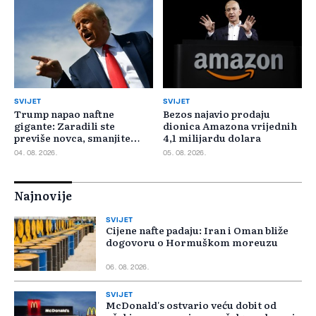
SVIJET
SVIJET
Trump napao naftne
Bezos najavio prodaju
gigante: Zaradili ste
dionica Amazona vrijednih
previše novca, smanjite
4,1 milijardu dolara
cijene
04. 08. 2026.
05. 08. 2026.
Najnovije
SVIJET
Cijene nafte padaju: Iran i Oman bliže
dogovoru o Hormuškom moreuzu
06. 08. 2026.
SVIJET
McDonald's ostvario veću dobit od