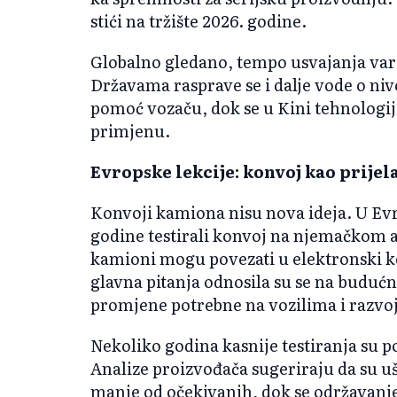
stići na tržište 2026. godine.
Globalno gledano, tempo usvajanja va
Državama rasprave se i dalje vode o niv
pomoć vozaču, dok se u Kini tehnologij
primjenu.
Evropske lekcije: konvoj kao prijel
Konvoji kamiona nisu nova ideja. U Evr
godine testirali konvoj na njemačkom a
kamioni mogu povezati u elektronski k
glavna pitanja odnosila su se na budućn
promjene potrebne na vozilima i razvoj
Nekoliko godina kasnije testiranja su p
Analize proizvođača sugeriraju da su u
manje od očekivanih, dok se održavan