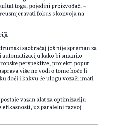
ultat toga, pojedini proizvođači –
preusmjeravati fokus s konvoja na
iji
drumski saobraćaj još nije spreman za
i automatizaciju kako bi smanjio
vropske perspektive, projekti poput
sprava više ne vodi o tome hoće li
iku doći i kakvu će ulogu vozači imati
postaje važan alat za optimizaciju
 efikasnosti, uz paralelni razvoj