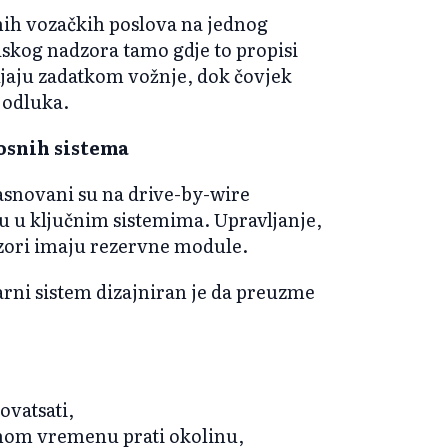
enih vozačkih poslova na jednog
dskog nadzora tamo gdje to propisi
jaju zadatkom vožnje, dok čovjek
 odluka.
osnih sistema
asnovani su na drive-by-wire
 u ključnim sistemima. Upravljanje,
nzori imaju rezervne module.
ni sistem dizajniran je da preuzme
ovatsati,
rnom vremenu prati okolinu,