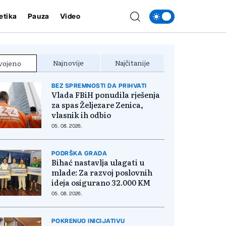
etika
Pauza
Video
Najnovije
Najčitanije
vojeno
BEZ SPREMNOSTI DA PRIHVATI
Vlada FBiH ponudila rješenja
za spas Željezare Zenica,
vlasnik ih odbio
05. 08. 2026.
PODRŠKA GRADA
Bihać nastavlja ulagati u
mlade: Za razvoj poslovnih
ideja osigurano 32.000 KM
05. 08. 2026.
POKRENUO INICIJATIVU