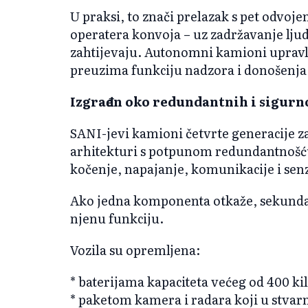
U praksi, to znači prelazak s pet odvoj
operatera konvoja – uz zadržavanje lju
zahtijevaju. Autonomni kamioni upravl
preuzima funkciju nadzora i donošenja
Izgrađen oko redundantnih i sigurn
SANI-jevi kamioni četvrte generacije z
arhitekturi s potpunom redundantnošću
kočenje, napajanje, komunikacije i se
Ako jedna komponenta otkaže, sekundar
njenu funkciju.
Vozila su opremljena:
* baterijama kapaciteta većeg od 400 kil
* paketom kamera i radara koji u stva