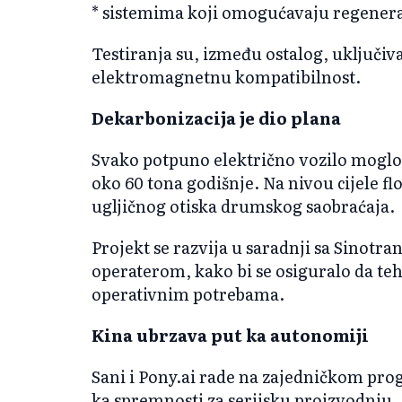
* sistemima koji omogućavaju regenera
Testiranja su, između ostalog, uključi
elektromagnetnu kompatibilnost.
Dekarbonizacija je dio plana
Svako potpuno električno vozilo moglo 
oko 60 tona godišnje. Na nivou cijele fl
ugljičnog otiska drumskog saobraćaja.
Projekt se razvija u saradnji sa Sinotr
operaterom, kako bi se osiguralo da t
operativnim potrebama.
Kina ubrzava put ka autonomiji
Sani i Pony.ai rade na zajedničkom pro
ka spremnosti za serijsku proizvodnju.