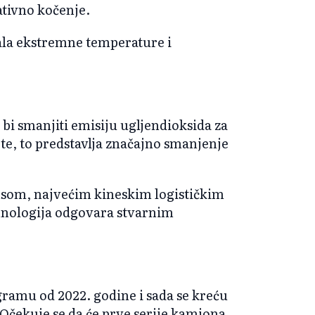
tivno kočenje.
vala ekstremne temperature i
bi smanjiti emisiju ugljendioksida za
ote, to predstavlja značajno smanjenje
ansom, najvećim kineskim logističkim
ehnologija odgovara stvarnim
gramu od 2022. godine i sada se kreću
 Očekuje se da će prve serije kamiona