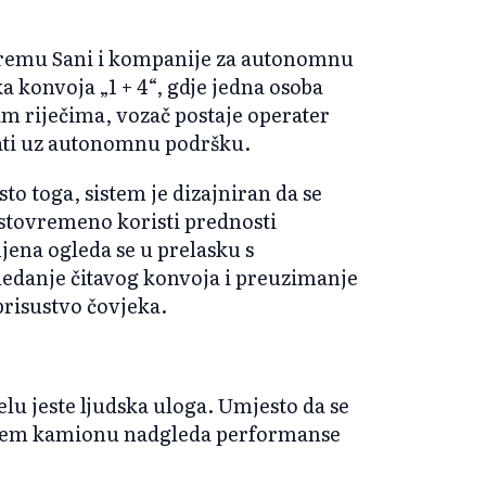
premu Sani i kompanije za autonomnu
a konvoja „1 + 4“, gdje jedna osoba
m riječima, vozač postaje operater
rati uz autonomnu podršku.
o toga, sistem je dizajniran da se
istovremeno koristi prednosti
jena ogleda se u prelasku s
edanje čitavog konvoja i preuzimanje
prisustvo čovjeka.
lu jeste ljudska uloga. Umjesto da se
dećem kamionu nadgleda performanse