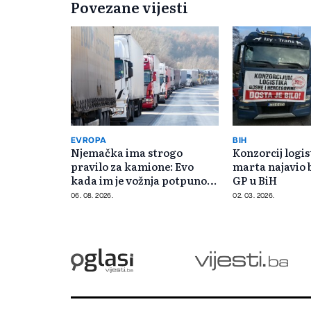
Povezane vijesti
EVROPA
BIH
Njemačka ima strogo
Konzorcij logis
pravilo za kamione: Evo
marta najavio 
kada im je vožnja potpuno
GP u BiH
zabranjena
06. 08. 2026.
02. 03. 2026.