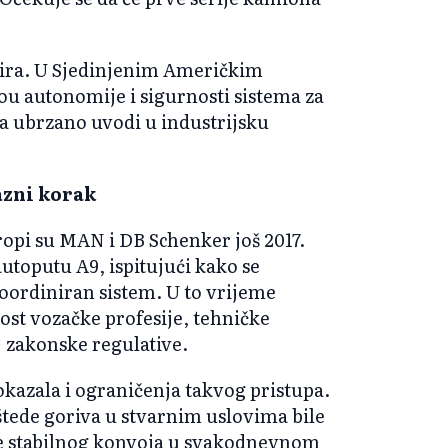
rira. U Sjedinjenim Američkim
ou autonomije i sigurnosti sistema za
a ubrzano uvodi u industrijsku
azni korak
opi su MAN i DB Schenker još 2017.
utoputu A9, ispitujući kako se
oordiniran sistem. U to vrijeme
ost vozačke profesije, tehničke
 zakonske regulative.
okazala i ograničenja takvog pristupa.
štede goriva u stvarnim uslovima bile
je stabilnog konvoja u svakodnevnom