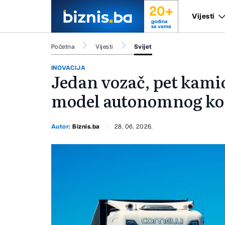
20+
Vijesti
godina
sa vama
Početna
Vijesti
Svijet
INOVACIJA
Jedan vozač, pet kamio
model autonomnog kon
Autor:
Biznis.ba
28. 06. 2026.