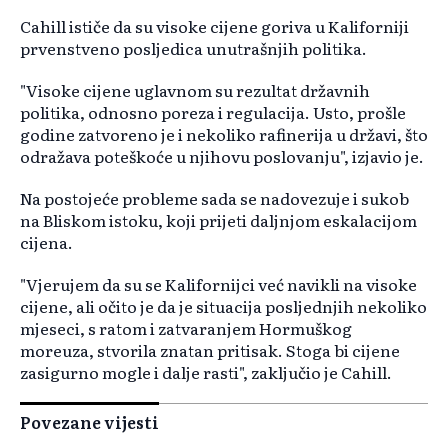
Cahill ističe da su visoke cijene goriva u Kaliforniji
prvenstveno posljedica unutrašnjih politika.
"Visoke cijene uglavnom su rezultat državnih
politika, odnosno poreza i regulacija. Usto, prošle
godine zatvoreno je i nekoliko rafinerija u državi, što
odražava poteškoće u njihovu poslovanju", izjavio je.
Na postojeće probleme sada se nadovezuje i sukob
na Bliskom istoku, koji prijeti daljnjom eskalacijom
cijena.
"Vjerujem da su se Kalifornijci već navikli na visoke
cijene, ali očito je da je situacija posljednjih nekoliko
mjeseci, s ratom i zatvaranjem Hormuškog
moreuza, stvorila znatan pritisak. Stoga bi cijene
zasigurno mogle i dalje rasti", zaključio je Cahill.
Povezane vijesti