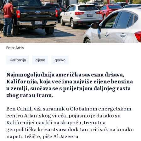
Foto: Arhiv
Kalifornija
cijene
gorivo
Najmnogoljudnija američka savezna država,
Kalifornija, koja već ima najviše cijene benzina
u zemlji, suočava se s prijetnjom daljnjeg rasta
zbog rata u Iranu.
Ben Cahill, viši saradnik u Globalnom energetskom
centru Atlantskog vijeća, pojasnio je da iako su
Kalifornijci navikli na skupoću, trenutna
geopolitička kriza stvara dodatan pritisak na ionako
napeto tržište, piše Al Jazeera.