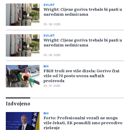
SVIJET
Wright: Cijene goriva trebale bi pasti u
narednim sedmicama
05. 08. 2026.
SVIJET
Wright: Cijene goriva trebale bi pasti u
narednim sedmicama
05. 08. 2026.
BIH
FBiH troši sve više dizela: Gorivo čini
više od 70 posto uvoza naftnih
proizvoda
30. 07. 2026.
Izdvojeno
BIH
Forto: Profesionalni vozači ne mogu
više čekati, EK ponudili smo provodivo
rješenje