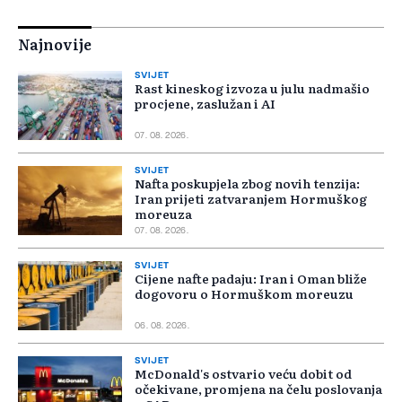
Najnovije
SVIJET
Rast kineskog izvoza u julu nadmašio
procjene, zaslužan i AI
07. 08. 2026.
SVIJET
Nafta poskupjela zbog novih tenzija:
Iran prijeti zatvaranjem Hormuškog
moreuza
07. 08. 2026.
SVIJET
Cijene nafte padaju: Iran i Oman bliže
dogovoru o Hormuškom moreuzu
06. 08. 2026.
SVIJET
McDonald's ostvario veću dobit od
očekivane, promjena na čelu poslovanja