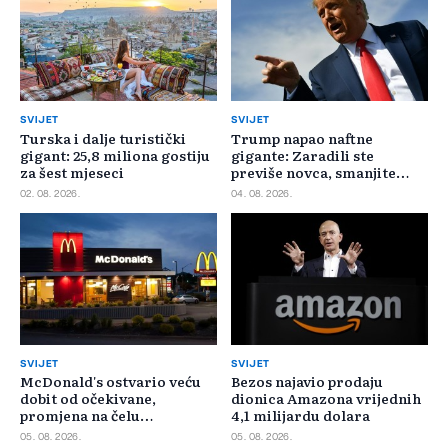
SVIJET
SVIJET
Turska i dalje turistički
Trump napao naftne
gigant: 25,8 miliona gostiju
gigante: Zaradili ste
za šest mjeseci
previše novca, smanjite
cijene
02. 08. 2026.
04. 08. 2026.
SVIJET
SVIJET
McDonald's ostvario veću
Bezos najavio prodaju
dobit od očekivane,
dionica Amazona vrijednih
promjena na čelu
4,1 milijardu dolara
poslovanja u SAD-u
05. 08. 2026.
05. 08. 2026.