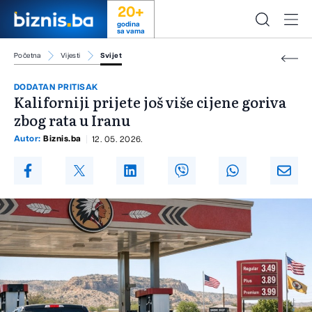
20+
godina
sa vama
Početna
Vijesti
Svijet
DODATAN PRITISAK
Kaliforniji prijete još više cijene goriva
zbog rata u Iranu
Autor:
Biznis.ba
12. 05. 2026.