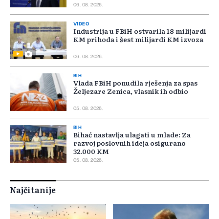
06. 08. 2026.
VIDEO
Industrija u FBiH ostvarila 18 milijardi
KM prihoda i šest milijardi KM izvoza
06. 08. 2026.
BIH
Vlada FBiH ponudila rješenja za spas
Željezare Zenica, vlasnik ih odbio
05. 08. 2026.
BIH
Bihać nastavlja ulagati u mlade: Za
razvoj poslovnih ideja osigurano
32.000 KM
05. 08. 2026.
Najčitanije